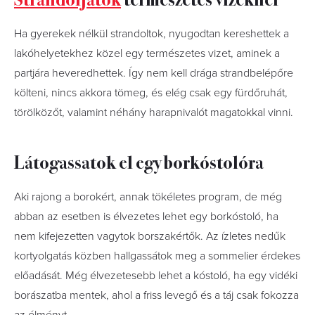
Ha gyerekek nélkül strandoltok, nyugodtan kereshettek a
lakóhelyetekhez közel egy természetes vizet, aminek a
partjára heveredhettek. Így nem kell drága strandbelépőre
költeni, nincs akkora tömeg, és elég csak egy fürdőruhát,
törölközőt, valamint néhány harapnivalót magatokkal vinni.
Látogassatok el egy borkóstolóra
Aki rajong a borokért, annak tökéletes program, de még
abban az esetben is élvezetes lehet egy borkóstoló, ha
nem kifejezetten vagytok borszakértők. Az ízletes nedűk
kortyolgatás közben hallgassátok meg a sommelier érdekes
előadását. Még élvezetesebb lehet a kóstoló, ha egy vidéki
borászatba mentek, ahol a friss levegő és a táj csak fokozza