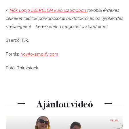
A
Nők Lapja SZERELEM különszámában
további érdekes
cikkeket találtok párkapcsolati buktatókról és az újrakezdés
szépségeiről
– keressétek a magazint a standokon!
Szerző: F.R.
Forrás:
howto-simplify.com
Fotó: Thinkstock
Ajánlott videó