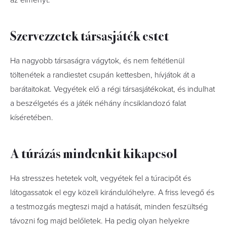
az élményt.
Szervezzetek társasjáték estet
Ha nagyobb társaságra vágytok, és nem feltétlenül
töltenétek a randiestet csupán kettesben, hívjátok át a
barátaitokat. Vegyétek elő a régi társasjátékokat, és indulhat
a beszélgetés és a játék néhány íncsiklandozó falat
kíséretében.
A túrázás mindenkit kikapcsol
Ha stresszes hetetek volt, vegyétek fel a túracipőt és
látogassatok el egy közeli kirándulóhelyre. A friss levegő és
a testmozgás megteszi majd a hatását, minden feszültség
távozni fog majd belőletek. Ha pedig olyan helyekre