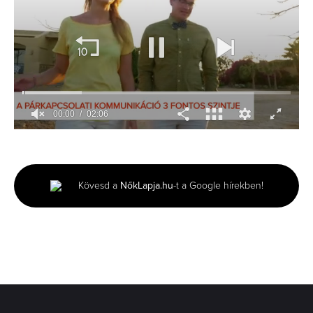
00:01
02:06
0
seconds
of
2
minutes,
Kövesd a
NőkLapja.hu
-t a Google hírekben!
6
seconds