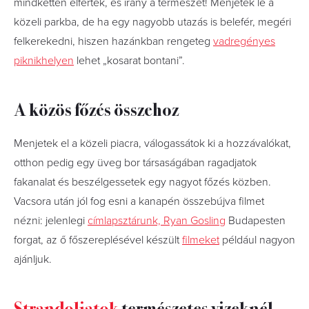
mindketten elfértek, és irány a természet! Menjetek le a
közeli parkba, de ha egy nagyobb utazás is belefér, megéri
felkerekedni, hiszen hazánkban rengeteg
vadregényes
piknikhelyen
lehet „kosarat bontani”.
A közös főzés összehoz
Menjetek el a közeli piacra, válogassátok ki a hozzávalókat,
otthon pedig egy üveg bor társaságában ragadjatok
fakanalat és beszélgessetek egy nagyot főzés közben.
Vacsora után jól fog esni a kanapén összebújva filmet
nézni: jelenlegi
címlapsztárunk, Ryan Gosling
Budapesten
forgat, az ő főszereplésével készült
filmeket
például nagyon
ajánljuk.
Strandoljatok
természetes vizeknél