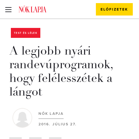
ELŐFIZETEK
TEST ÉS LÉLEK
A legjobb nyári
randevúprogramok,
hogy felélesszétek a
lángot
NŐK LAPJA
2016. JÚLIUS 27.