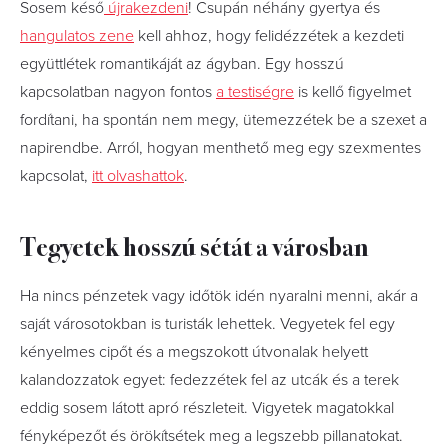
Sosem késő
újrakezdeni
! Csupán néhány gyertya és
hangulatos zene
kell ahhoz, hogy felidézzétek a kezdeti
együttlétek romantikáját az ágyban. Egy hosszú
kapcsolatban nagyon fontos
a testiségre
is kellő figyelmet
fordítani, ha spontán nem megy, ütemezzétek be a szexet a
napirendbe. Arról, hogyan menthető meg egy szexmentes
kapcsolat,
itt olvashattok
.
Tegyetek hosszú sétát a városban
Ha nincs pénzetek vagy időtök idén nyaralni menni, akár a
saját városotokban is turisták lehettek. Vegyetek fel egy
kényelmes cipőt és a megszokott útvonalak helyett
kalandozzatok egyet: fedezzétek fel az utcák és a terek
eddig sosem látott apró részleteit. Vigyetek magatokkal
fényképezőt és örökítsétek meg a legszebb pillanatokat.