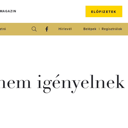
 MAGAZIN
ELŐFIZETEK
ztró
Hírlevél
Belépek
Regisztrálok
 nem igényelnek