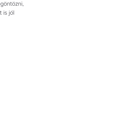
egöntözni,
is jól