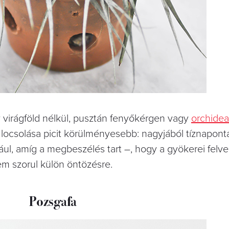
virágföld nélkül, pusztán fenyőkérgen vagy
orchidea
 locsolása picit körülményesebb: nagyjából tíznaponta
ául, amíg a megbeszélés tart –, hogy a gyökerei felv
em szorul külön öntözésre.
Pozsgafa