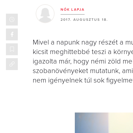
NŐK LAPJA
2017. AUGUSZTUS 18.
Mivel a napunk nagy részét a mu
kicsit meghittebbé teszi a körny
igazolta már, hogy némi zöld me
szobanövényeket mutatunk, amik i
nem igényelnek túl sok figyelme