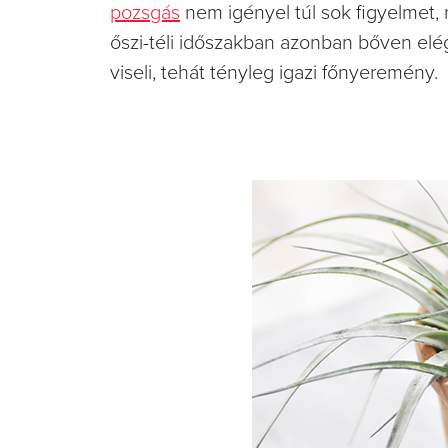
pozsgás
nem igényel túl sok figyelmet, 
őszi-téli időszakban azonban bőven elég 
viseli, tehát tényleg igazi főnyeremény.