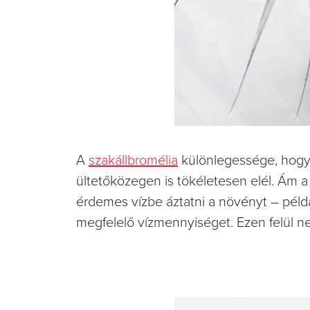
A
szakállbromélia
különlegessége, hogy 
ültetőközegen is tökéletesen elél. Ám a
érdemes vízbe áztatni a növényt – péld
megfelelő vízmennyiséget. Ezen felül n