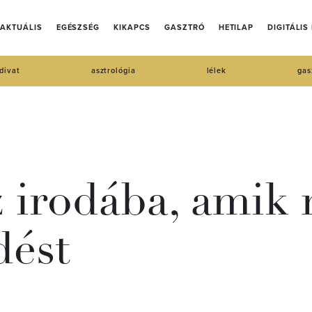
AKTUÁLIS
EGÉSZSÉG
KIKAPCS
GASZTRÓ
HETILAP
DIGITÁLIS
divat
asztrológia
lélek
gas
 irodába, amik
dést