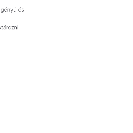
yigényű és
tározni.