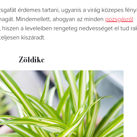
zsgafát érdemes tartani, ugyanis a virág közepes fén
i magát. Mindemellett, ahogyan az minden
pozsgásról
, hiszen a leveleiben rengeteg nedvességet el tud rak
eljesen kiszáradt.
Zöldike