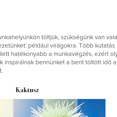
nkahelyünkön töltjük, szükségünk van vala
ezetünket: például virágokra. Több kutatás 
llett hatékonyabb a munkavégzés, ezért ol
nspirálnak bennünket a bent töltött idő al
t.
Kaktusz