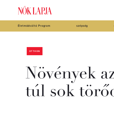
Életmódváltó Program
szépség
OTTHON
Növények az
túl sok törő