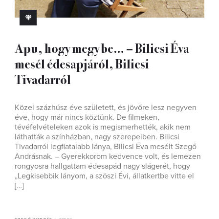
Apu, hogy megy be… – Bilicsi Éva
mesél édesapjáról, Bilicsi
Tivadarról
Közel százhúsz éve született, és jövőre lesz negyven
éve, hogy már nincs köztünk. De filmeken,
tévéfelvételeken azok is megismerhették, akik nem
láthatták a színházban, nagy szerepeiben. Bilicsi
Tivadarról legfiatalabb lánya, Bilicsi Éva mesélt Szegő
Andrásnak. – Gyerekkorom kedvence volt, és lemezen
rongyosra hallgattam édesapád nagy slágerét, hogy
„Legkisebbik lányom, a szöszi Évi, állatkertbe vitte el
[…]