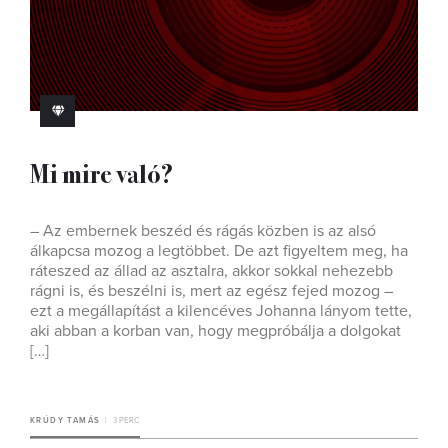
Mi mire való?
– Az embernek beszéd és rágás közben is az alsó
álkapcsa mozog a legtöbbet. De azt figyeltem meg, ha
ráteszed az állad az asztalra, akkor sokkal nehezebb
rágni is, és beszélni is, mert az egész fejed mozog –
ezt a megállapítást a kilencéves Johanna lányom tette,
aki abban a korban van, hogy megpróbálja a dolgokat
[…]
KRÚDY TAMÁS
3 PERC