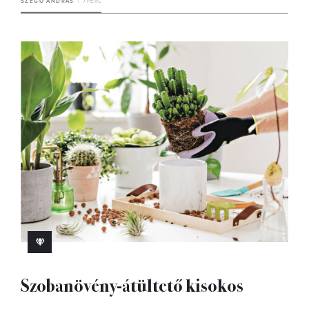
SZEGŐ ANDRÁS
7 PERC
Szobanövény-átültető kisokos