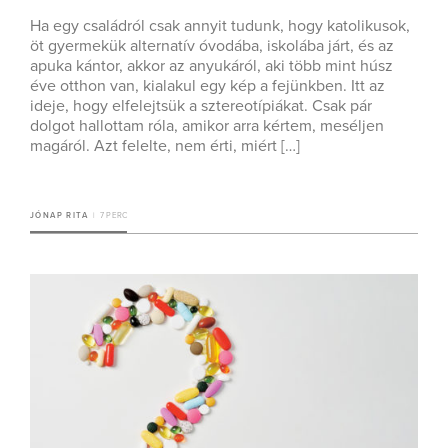
Ha egy családról csak annyit tudunk, hogy katolikusok,
öt gyermekük alternatív óvodába, iskolába járt, és az
apuka kántor, akkor az anyukáról, aki több mint húsz
éve otthon van, kialakul egy kép a fejünkben. Itt az
ideje, hogy elfelejtsük a sztereotípiákat. Csak pár
dolgot hallottam róla, amikor arra kértem, meséljen
magáról. Azt felelte, nem érti, miért […]
JÓNAP RITA
7 PERC