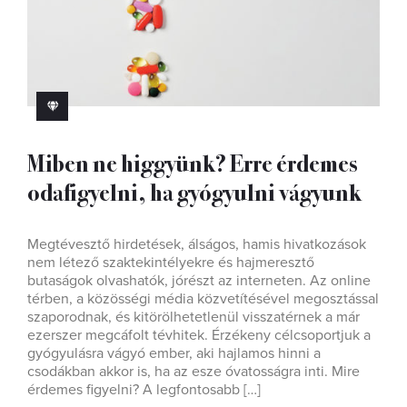
Miben ne higgyünk? Erre érdemes
odafigyelni, ha gyógyulni vágyunk
Megtévesztő hirdetések, álságos, hamis hivatkozások
nem létező szaktekintélyekre és hajmeresztő
butaságok olvashatók, jórészt az interneten. Az online
térben, a közösségi média közvetítésével megosztással
szaporodnak, és kitörölhetetlenül visszatérnek a már
ezerszer megcáfolt tévhitek. Érzékeny célcsoportjuk a
gyógyulásra vágyó ember, aki hajlamos hinni a
csodákban akkor is, ha az esze óvatosságra inti. Mire
érdemes figyelni? A legfontosabb […]