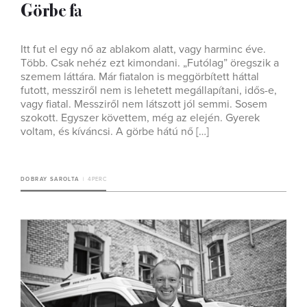
Görbe fa
Itt fut el egy nő az ablakom alatt, vagy harminc éve.
Több. Csak nehéz ezt kimondani. „Futólag” öregszik a
szemem láttára. Már fiatalon is meggörbített háttal
futott, messziről nem is lehetett megállapítani, idős-e,
vagy fiatal. Messziről nem látszott jól semmi. Sosem
szokott. Egyszer követtem, még az elején. Gyerek
voltam, és kíváncsi. A görbe hátú nő […]
DOBRAY SAROLTA
4 PERC