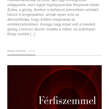
mexikói-amerikai színész, akit úgy emlegetnek
világszerte, mint egyik legnépszerűbb filmjének hősét:
Zorba, a görög. Amikor a befejező jelenetben szirtakit
táncol a tengerparton, annak olyan erős az
atmoszférája, hogy örökre megmarad az
emlékezetünkben. Amúgy nagy kópé volt a mexikói
görög, Lorenzo Quinn: imádta a nőket, és számtalan
filmje mellett […]
VADAS ZSUZSA
6 PERC