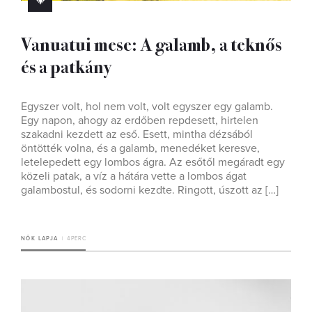
Vanuatui mese: A galamb, a teknős
és a patkány
Egyszer volt, hol nem volt, volt egyszer egy galamb.
Egy napon, ahogy az erdőben repdesett, hirtelen
szakadni kezdett az eső. Esett, mintha dézsából
öntötték volna, és a galamb, menedéket keresve,
letelepedett egy lombos ágra. Az esőtől megáradt egy
közeli patak, a víz a hátára vette a lombos ágat
galambostul, és sodorni kezdte. Ringott, úszott az […]
NŐK LAPJA
4 PERC