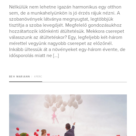
Nélkülük nem lehetne igazán harmonikus egy otthon
sem, de a munkahelyünkön is jó érzés rájuk nézni. A
szobanövények látványa megnyugtat, legtöbbjük
tisztítja a szoba levegőjét. Megfelelő gondozásukhoz
hozzátartozik időnkénti átültetésük. Mekkora cserepet
válasszunk az átültetéskor? Egy, legfeljebb két-három
mérettel vegyünk nagyobb cserepet az előzőnél.
Inkább ültessük át a növényeket egy-három évente, de
idősporolás miatt ne […]
BEH MARIANN
4 PERC