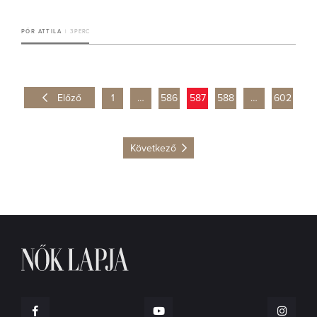
PÓR ATTILA
3 PERC
Előző
1
…
586
587
588
…
602
Következő