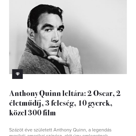
Anthony Quinn leltára: 2 Oscar, 2
életműdíj, 3 feleség, 10 gyerek,
közel 300 film
Százöt éve született Anthony Quinn, a legendás