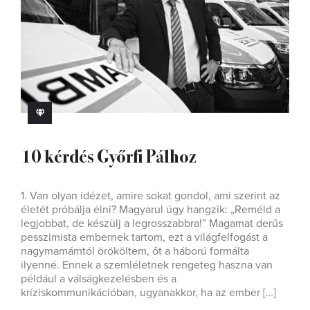
10 kérdés Győrfi Pálhoz
1. Van olyan idézet, amire sokat gondol, ami szerint az
életét próbálja élni? Magyarul úgy hangzik: „Reméld a
legjobbat, de készülj a legrosszabbra!” Magamat derűs
pesszimista embernek tartom, ezt a világfelfogást a
nagymamámtól örököltem, őt a háború formálta
ilyenné. Ennek a szemléletnek rengeteg haszna van
például a válságkezelésben és a
kríziskommunikációban, ugyanakkor, ha az ember […]