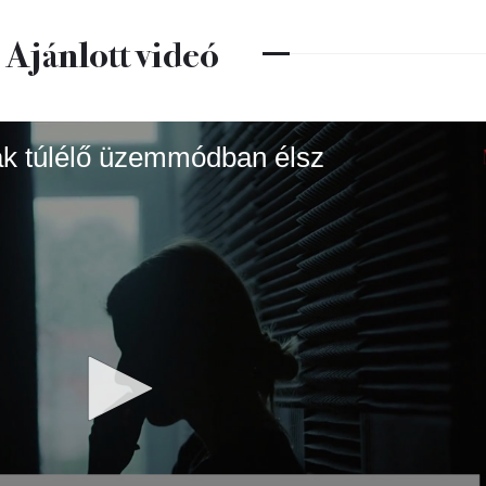
Ajánlott videó
sak túlélő üzemmódban élsz