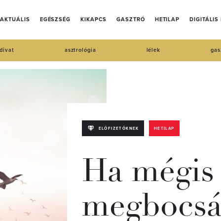
AKTUÁLIS
EGÉSZSÉG
KIKAPCS
GASZTRÓ
HETILAP
DIGITÁLIS
divat
asztrológia
lélek
gas
ELŐFIZETŐKNEK
HETILAP
Ha mégis
megbocsá