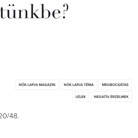
etünkbe?
NŐK LAPJA MAGAZIN
NŐK LAPJA TÉMA
MEGBOCSÁTÁS
LÉLEK
NEGATÍV ÉRZELMEK
20/48.