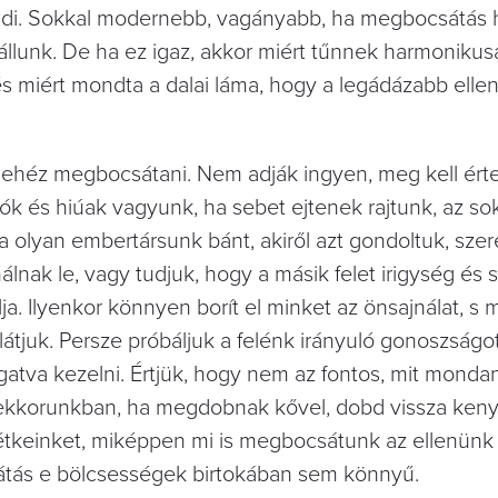
endi. Sokkal modernebb, vagányabb, ha megbocsátás 
́t állunk. De ha ez igaz, akkor miért tűnnek harmonik
s miért mondta a dalai láma, hogy a legádázabb ell
nehéz megbocsátani. Nem adják ingyen, meg kell ért
k és hiúak vagyunk, ha sebet ejtenek rajtunk, az sok
 ha olyan embertársunk bánt, akiről azt gondoltuk, sze
álnak le, vagy tudjuk, hogy a másik felet irigység és
lja. Ilyenkor könnyen borít el minket az önsajnálat, 
tjuk. Persze próbáljuk a felénk irányuló gonoszságot e
gatva kezelni. Értjük, hogy nem az fontos, mit mondan
ekkorunkban, ha megdobnak kővel, dobd vissza kenyér
étkeinket, miképpen mi is megbocsátunk az ellenünk
tás e bölcsességek birtokában sem könnyű.