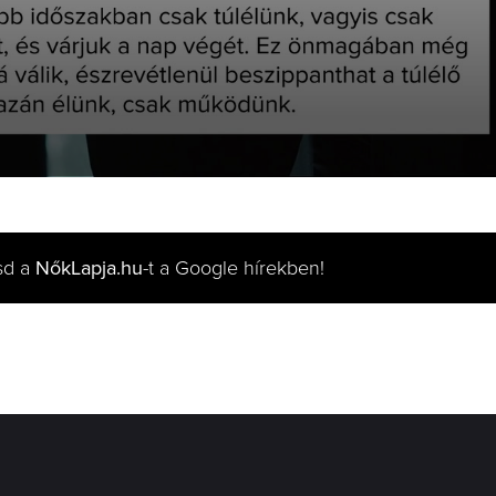
sd a
NőkLapja.hu
-t a Google hírekben!