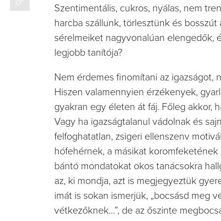
Szentimentális, cukros, nyálas, nem tr
harcba szállunk, törlesztünk és bosszu
sérelmeiket nagyvonalúan elengedők, é
legjobb tanítója?
Nem érdemes finomítani az igazságot, 
Hiszen valamennyien érzékenyek, gyarló
gyakran egy életen át fáj. Főleg akkor,
Vagy ha igazságtalanul vádolnak és sajn
felfoghatatlan, zsigeri ellenszenv motivá
hófehérnek, a másikat koromfeketének lá
bántó mondatokat okos tanácsokra hall
az, ki mondja, azt is megjegyeztük gyer
imát is sokan ismerjük, „bocsásd meg v
vétkezőknek…”, de az őszinte megbocsá