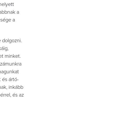
helyett
usabbnak a
ensége a
e dolgozni.
áig,
ret minket.
 számunkra
s magunkat
́s ártó-
ak, inkább
rel, és az