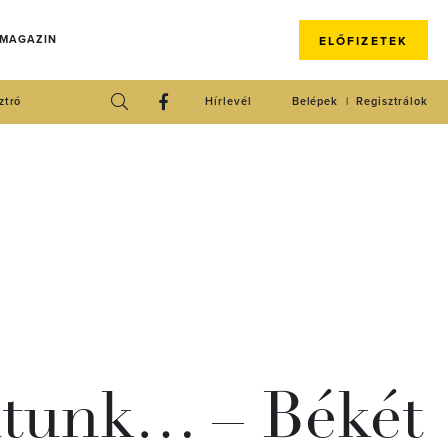
 MAGAZIN
ELŐFIZETEK
ztró
Hírlevél
Belépek
Regisztrálok
tunk… – Békét