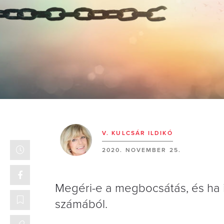
V. KULCSÁR ILDIKÓ
2020. NOVEMBER 25.
Megéri-e a megbocsátás, és ha 
számából.