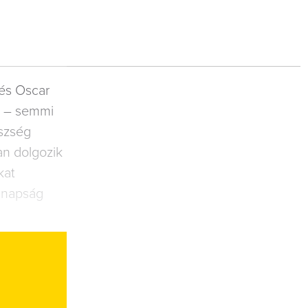
és Oscar
k – semmi
szség
́an dolgozik
kat
manapság