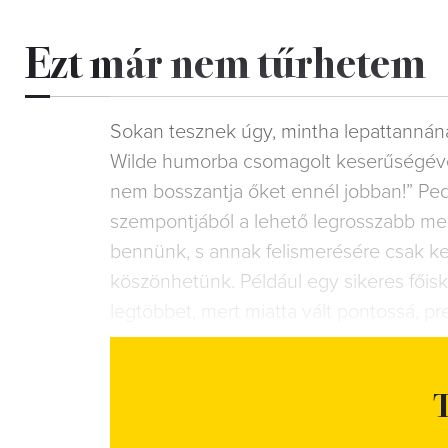
Ezt már nem tűrhetem
Sokan tesznek úgy, mintha lepattannána
Wilde humorba csomagolt keserűségév
nem bosszantja őket ennél jobban!” Pedig
szempontjából a lehető legrosszabb meg
bennünk, s annak felismerésére csak k
köszönhetünk. Például egy sikeres főis
legtöbbet, mert miatta vált pontossá, pr
T