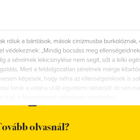
k róluk a bántások, mások cinizmusba burkolóznak, 
el védekeznek: „Mindig bocsáss meg ellenségeidne
 a sérelmek lekicsinylése nem segít, sőt a lelki egé
oldás. Mert a feldolgozatlan sérelmek mérge kitarto
evesen képesek, hogy néha az ellenségeinknek is so
kolai tanár a valaha utált egyetemi oktatóját dicséri 
ecízzé, a fegyelmezett előadások mesterévé.
ovább olvasnál?