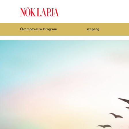
Életmódváltó Program
szépség