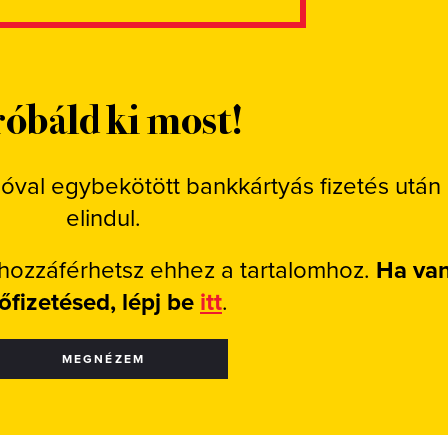
óbáld ki most!
ióval egybekötött bankkártyás fizetés után
elindul.
 hozzáférhetsz ehhez a tartalomhoz.
Ha va
lőfizetésed, lépj be
itt
.
MEGNÉZEM