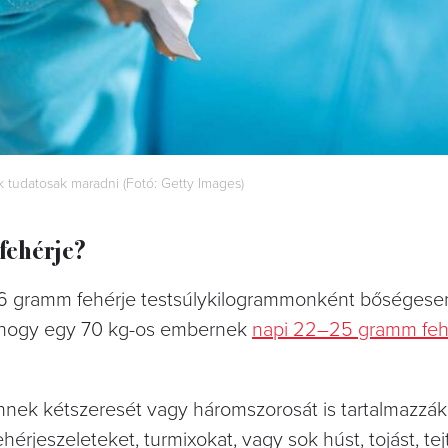
k tudatosak maradni (Fotó: Getty Images)
 fehérje?
36 gramm fehérje testsúlykilogrammonként bőséges
ti, hogy egy 70 kg-os embernek
napi 22–25 gramm feh
ek kétszeresét vagy háromszorosát is tartalmazzák
hérjeszeleteket, turmixokat, vagy sok húst, tojást, te