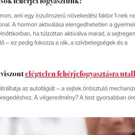
 sok fehérjét fogyasztunk?
on, ami egy inzulinszerű növekedési faktor 1-nek n
onal. A hormon aktiválása elengedhetetlen a gyermek
nőttkorban, ha túlzottan aktiválva marad, a sejtrege
elő – ez pedig fokozza a rák, a szívbetegségek és a
 viszont
elégtelen fehérjefogyasztásra utal
ráltatja az autofágiát – a sejtek öntisztuló mechani
öregedéshez. A végeredmény? A test gyorsabban öre