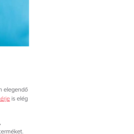
en elegendő
érje
is elég
,
jterméket.