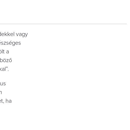
idekkel vagy
gészséges
lt a
nböző
al”.
kus
m
t, ha