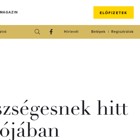
 MAGAZIN
ELŐFIZETEK
ztró
Hírlevél
Belépek
Regisztrálok
szségesnek hitt
lójában