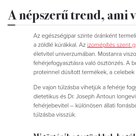
A népszerű trend, ami vi
Az egészségipar szinte óránként termeli
a zöldlé kúrákkal. Az
izomépítés szent gr
életvitel univerzumában. Mostanra viszo
fehérjefogyasztásra való ösztönzés. A
proteinnel dúsított termékek, a celebek 
De vajon túlzásba vihetjük a fehérje fo
dietetikus és Dr. Joseph Antoun longevit
fehérjebevitel – különösen állati forrás
túlzásba visszük.