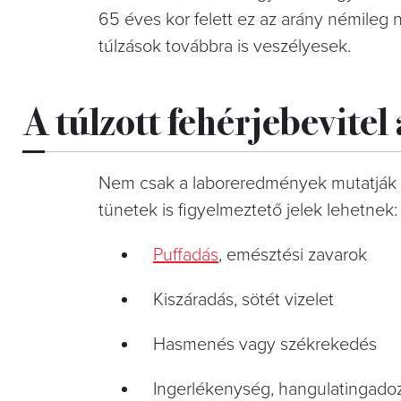
65 éves kor felett ez az arány némileg
túlzások továbbra is veszélyesek.
A túlzott fehérjebevitel
Nem csak a laboreredmények mutatják ki,
tünetek is figyelmeztető jelek lehetnek:
Puffadás
, emésztési zavarok
Kiszáradás, sötét vizelet
Hasmenés vagy székrekedés
Ingerlékenység, hangulatingado