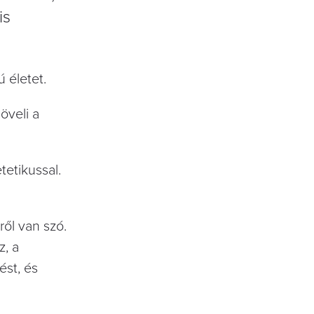
is
 életet.
öveli a
tetikussal.
ől van szó.
z, a
ést, és