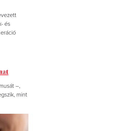
evezett
- és
neráció
hat
zmusát –,
gszik, mint