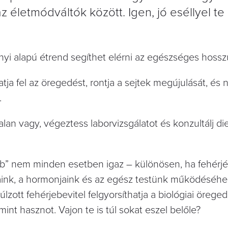
 életmódváltók között. Igen, jó eséllyel te 
yi alapú étrend segíthet elérni az egészséges hosszú
tja fel az öregedést, rontja a sejtek megújulását, és n
.
lan vagy, végeztess laborvizsgálatot és konzultálj die
bb” nem minden esetben igaz – különösen, ha fehérjér
aink, a hormonjaink és az egész testünk működéséhe
lzott fehérjebevitel felgyorsíthatja a biológiai öreged
int hasznot. Vajon te is túl sokat eszel belőle?