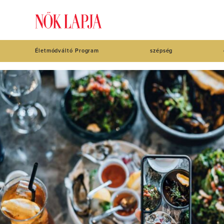
Életmódváltó Program
szépség