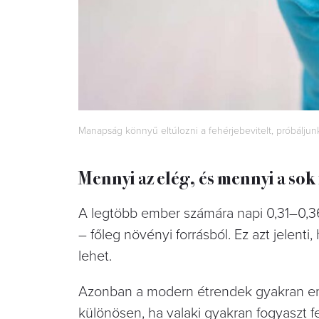
Manapság könnyű eltúlozni a fehérjebevitelt, próbáljun
Mennyi az elég, és mennyi a sok
A legtöbb ember számára napi 0,31–0,
– főleg növényi forrásból. Ez azt jelen
lehet.
Azonban a modern étrendek gyakran enn
különösen, ha valaki gyakran fogyaszt fe