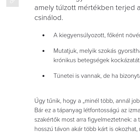
amely túlzott mértékben terjed az
csinálod.
A kiegyensúlyozott, főként növén
Mutatjuk, melyik szokás gyorsítha
krónikus betegségek kockázatát
Tünetei is vannak, de ha bizonyta
Úgy tűnik, hogy a „minél több, annál jo
Bár ez a tápanyag létfontosságú az izm
szakértők most arra figyelmeztetnek: a tú
hosszú távon akár több kárt is okozhat, m