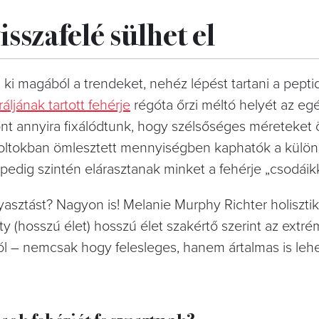
sszafelé sülhet el
 ki magából a trendeket, nehéz lépést tartani a pept
áljának tartott fehérje
régóta őrzi méltó helyét az e
nt annyira fixálódtunk, hogy szélsőséges méreteket ö
 boltokban ömlesztett mennyiségben kaphatók a külö
pedig szintén elárasztanak minket a fehérje „csodáikk
gyasztást? Nagyon is! Melanie Murphy Richter holiszti
y (hosszú élet) hosszú élet szakértő szerint az extré
ból – nemcsak hogy felesleges, hanem ártalmas is lehe