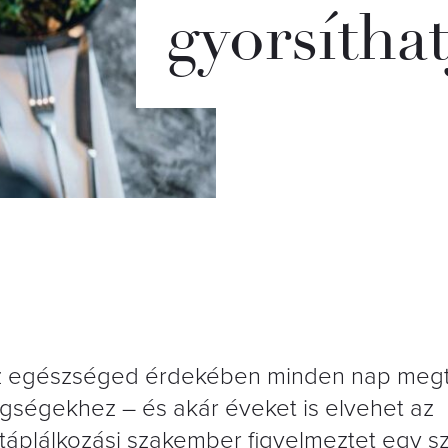
gyorsíthat
 az egészséged érdekében minden nap megt
gségekhez – és akár éveket is elvehet az
táplálkozási szakember figyelmeztet egy s