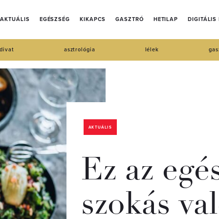
AKTUÁLIS
EGÉSZSÉG
KIKAPCS
GASZTRÓ
HETILAP
DIGITÁLIS
divat
asztrológia
lélek
gas
AKTUÁLIS
Ez az egé
szokás va