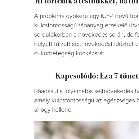
Mi történik a testünkkel, ha túl
A probléma gyökere egy IGF-1 nevű horm
kulcsfontosságú tápanyag-érzékelő útv
serdülőkorban a növekedés során, de fel
helyett túlzott sejtnövekedést idézhet 
cukorbetegség kockázatát.
Kapcsolódó: Ez a 7 tünet
Ráadásul a folyamatos sejtnövekedés hát
amely kulcsfontosságú az egészséges 
ahogy kellene.