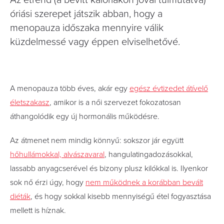
Az étrend (a bevitt kalóriákon jóval túlmutatva)
óriási szerepet játszik abban, hogy a
menopauza időszaka mennyire válik
küzdelmessé vagy éppen elviselhetővé.
A menopauza több éves, akár egy
egész évtizedet átívelő
életszakasz
, amikor is a női szervezet fokozatosan
áthangolódik egy új hormonális működésre.
Az átmenet nem mindig könnyű: sokszor jár együtt
hőhullámokkal, alvászavaral
, hangulatingadozásokkal,
lassabb anyagcserével és bizony plusz kilókkal is. Ilyenkor
sok nő érzi úgy, hogy
nem működnek a korábban bevált
diéták
, és hogy sokkal kisebb mennyiségű étel fogyasztása
mellett is híznak.