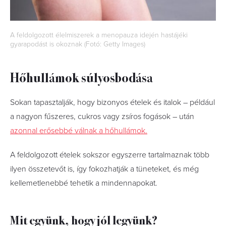
A feldolgozott élelmiszerek a menopauza idején hastájéki
gyarapodást is okoznak (Fotó: Getty Images)
Hőhullámok súlyosbodása
Sokan tapasztalják, hogy bizonyos ételek és italok – például
a nagyon fűszeres, cukros vagy zsíros fogások – után
azonnal erősebbé válnak a hőhullámok.
A feldolgozott ételek sokszor egyszerre tartalmaznak több
ilyen összetevőt is, így fokozhatják a tüneteket, és még
kellemetlenebbé tehetik a mindennapokat.
Mit együnk, hogy jól legyünk?