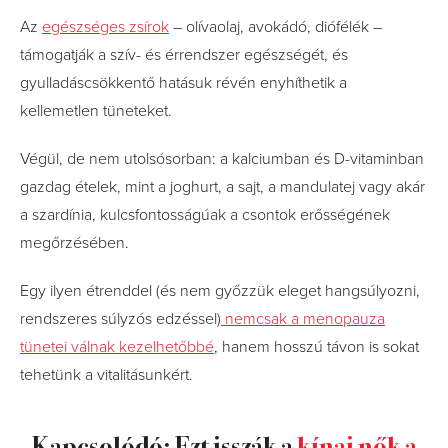
Az
egészséges zsírok
– olívaolaj, avokádó, diófélék –
támogatják a szív- és érrendszer egészségét, és
gyulladáscsökkentő hatásuk révén enyhíthetik a
kellemetlen tüneteket.
Végül, de nem utolsósorban: a kalciumban és D-vitaminban
gazdag ételek, mint a joghurt, a sajt, a mandulatej vagy akár
a szardínia, kulcsfontosságúak a csontok erősségének
megőrzésében.
Egy ilyen étrenddel (és nem győzzük eleget hangsúlyozni,
rendszeres súlyzós edzéssel)
nemcsak a menopauza
tünetei válnak kezelhetőbbé
, hanem hosszú távon is sokat
tehetünk a vitalitásunkért.
Kapcsolódó: Ezt isszák a
kínai nők a