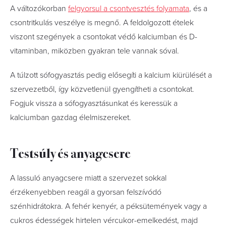
A változókorban
felgyorsul a csontvesztés folyamata
, és a
csontritkulás veszélye is megnő. A feldolgozott ételek
viszont szegények a csontokat védő kalciumban és D-
vitaminban, miközben gyakran tele vannak sóval.
A túlzott sófogyasztás pedig elősegíti a kalcium kiürülését a
szervezetből, így közvetlenül gyengítheti a csontokat.
Fogjuk vissza a sófogyasztásunkat és keressük a
kalciumban gazdag élelmiszereket.
Testsúly és anyagcsere
A lassuló anyagcsere miatt a szervezet sokkal
érzékenyebben reagál a gyorsan felszívódó
szénhidrátokra. A fehér kenyér, a péksütemények vagy a
cukros édességek hirtelen vércukor-emelkedést, majd