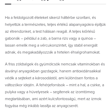
Ha a feldolgozott ételeket sikerül háttérbe szorítani, és
helyettük a természetes, teljes értékű alapanyagokra építjük
az étrendünket, a test hálásan reagál. A teljes kiőrlésű
gabonák – például a zab, a barna rizs vagy a quinoa –
lassan emelik meg a vércukorszintet, így stabil energiát
adnak, és megakadályozzák a hirtelen éhségrohamokat.
A friss zöldségek és gyümölcsök nemcsak vitaminokban és
ásványi anyagokban gazdagok, hanem antioxidánsaikkal
védik a sejteket a károsodástól, ami különösen fontos a
változókor idején. A fehérjeforrások – mint a hal, a csirke, a
pulyka vagy a hüvelyesek – segítenek az izomtömeg
megtartásában, ami azért kulcsfontosságú, mert az izmok
fogyása még inkább lassítja az anyagcserét.