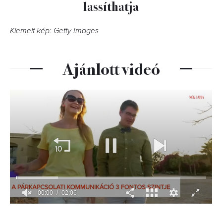
lassíthatja
Kiemelt kép: Getty Images
Ajánlott videó
00:01
02:06
0
seconds