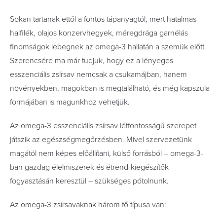
Sokan tartanak ettől a fontos tápanyagtól, mert hatalmas
halfilék, olajos konzervhegyek, méregdrága garnélás
finomságok lebegnek az omega-3 hallatán a szemük előtt.
Szerencsére ma már tudjuk, hogy ez a lényeges
esszenciális zsírsav nemcsak a csukamájban, hanem
növényekben, magokban is megtalálható, és még kapszula
formájában is magunkhoz vehetjük.
Az omega-3 esszenciális zsírsav létfontosságú szerepet
játszik az egészségmegőrzésben. Mivel szervezetünk
magától nem képes előállítani, külső forrásból – omega-3-
ban gazdag élelmiszerek és étrend-kiegészítők
fogyasztásán keresztül – szükséges pótolnunk.
Az omega-3 zsírsavaknak három fő típusa van: