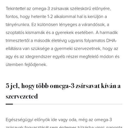
Tekintettel az omega-3 zsírsavak széleskörű előnyére,
fontos, hogy hetente 1-2 alkalommal hal is kerüljön a
tányérunkra. Ez különösen lényeges a várandósok, a
szoptatós kismamák és a gyerekek esetében. A harmadik
trimesztertől a második életévig ugyanis folyamatos DHA-
ellátásra van szüksége a gyermeki szervezetnek, hogy az
agy és az idegrendszer egyéb részei megfelelő módon és
ütemben fejlődjenek.
5 jel, hogy több omega-3 zsírsavat kíván a
szervezeted
Egészségügyi előnyök ide vagy oda, még az omega-3
zsírsavak fogyasztását sem érdemes túlzásba vinni: naponta