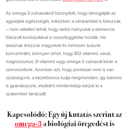
Az omega-3 zsírsavakról bizonyított, hogy támogatják az
agysejtek egészségét, miközben a véráramlást is fokozzák
– nem véletlen tehát, hogy tartós hiányukat a demencia
fokozott kockázatával is összefüggésbe hozták. Ha
lassúnak érezzük magunkat és nehezen tudunk
koncentrálni, könnyen lehet, hogy B12-vitamint, vasat,
magnéziumot, D-vitamint vagy omega-3 zsírsavat kíván a
szervezetünk. Azonban azt, hogy pontosan mire is van
szükségünk, a kezelőorvos tudja megmondani, így bármire
is gyanakszunk, elsőként mindenképp kérjük ki a
szakember tanácsát!
Kapcsolódó: Egy új kutatás szerint az
omega-3
a biológiai öregedést is