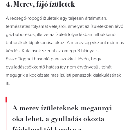
4. Merev, fájó ízületek
A recsegő-ropogó ízületek egy teljesen ártalmatlan,
természetes folyamat velejárói, amelyet az ízületekben lévő
gázbuborékok, illetve az ízületi folyadékban felbukkanó
buborékok kipukkanása okoz. A merevség viszont már más
kérdés. Kutatások szerint az omega-3 hiánya is
összefügghet hasonló panaszokkal, lévén, hogy
gyulladáscsökkentő hatása így nem érvényesül, tehát
megugrik a kockázata más ízületi panaszok kialakulásának
is.
A merev ízületeknek megannyi
oka lehet, a gyulladás okozta
fájdalmaktól kezdve a