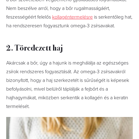
Nem beszélve arról, hogy a bőr rugalmasságáért,
feszességéért felelős
kollagéntermelésre
is serkentőleg hat,
ha rendszeresen fogyasztunk omega-3 zsírsavakat.
2. Töredezett haj
Akárcsak a bőr, úgy a hajunk is meghálálja az egészséges
zsírok rendszeres fogyasztását. Az omega-3 zsírsavakról
bizonyított, hogy a haj szerkezetét is sűrűségét is képesek
befolyásolni, mivel belülről táplálják a fejbőrt és a
hajhagymákat, miközben serkentik a kollagén és a keratin
termelését.