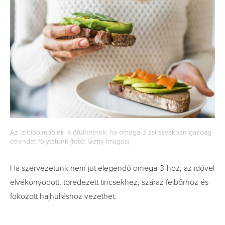
Az ízlelőbimbóink is örülhetnek, ha omega-3 zsírsavakban gazdag
étrendet folytatunk (fotó: Getty Images)
Ha szervezetünk nem jut elegendő omega-3-hoz, az idővel
elvékonyodott, töredezett tincsekhez, száraz fejbőrhöz és
fokozott hajhulláshoz vezethet.