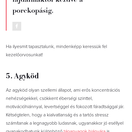
porckopásig.
Ha ilyesmit tapasztalunk, mindenképp keressük fel
kezelőorvosunkat!
5. Agyköd
Az agyköd olyan szellemi állapot, ami erős koncentrációs
nehézségekkel, csökkent éberségi szinttel,
motivációhiánnyal, levertséggel és fokozott fáradtsággal jár.
Kétségtelen, hogy a kialvatlanság és a tartós stressz
számítanak a legnagyobb ludasnak, ugyanakkor jó eséllyel
gyanakodhatunk különböző
tápanyagok hiányára
is.