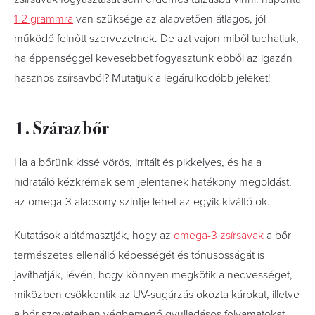
1-2 grammra
van szüksége az alapvetően átlagos, jól
működő felnőtt szervezetnek. De azt vajon miből tudhatjuk,
ha éppenséggel kevesebbet fogyasztunk ebből az igazán
hasznos zsírsavból? Mutatjuk a legárulkodóbb jeleket!
1. Száraz bőr
Ha a bőrünk kissé vörös, irritált és pikkelyes, és ha a
hidratáló kézkrémek sem jelentenek hatékony megoldást,
az omega-3 alacsony szintje lehet az egyik kiváltó ok.
Kutatások alátámasztják, hogy az
omega-3 zsírsavak
a bőr
természetes ellenálló képességét és tónusosságát is
javíthatják, lévén, hogy könnyen megkötik a nedvességet,
miközben csökkentik az UV-sugárzás okozta károkat, illetve
a bőr szöveteiben végbemenő gyulladásos folyamatokat.