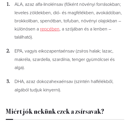
ALA, azaz alfa-linolénsav (főként növényi forrásokban;
leveles zöldekben, dió- és magfélékben, avokádóban,
brokkoliban, spenótban, tofuban, növényi olajokban –
különösen a
repcében
, a szójában és a lenben –
található).
EPA, vagyis eikozapentaénsav (zsíros halak; lazac,
makréla, szardella, szardínia, tenger gyümölcsei és
alga).
DHA, azaz dokozahexaénsav (szintén halfélékből,
algából tudjuk kinyerni).
Miért jók nekünk ezek a zsírsavak?