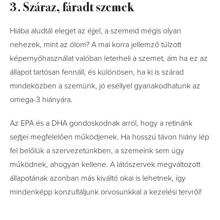
3. Száraz, fáradt szemek
Hiába aludtál eleget az éjjel, a szemeid mégis olyan
nehezek, mint az ólom? A mai korra jellemző túlzott
képernyőhasználat valóban leterheli a szemet, ám ha ez az
állapot tartósan fennáll, és különösen, ha ki is szárad
mindeközben a szemünk, jó eséllyel gyanakodhatunk az
omega-3 hiányára.
Az EPA és a DHA gondoskodnak arról, hogy a retinánk
sejtjei megfelelően működjenek. Ha hosszú távon hiány lép
fel belőlük a szervezetünkben, a szemeink sem úgy
működnek, ahogyan kellene. A látószervek megváltozott
állapotának azonban más kiváltó okai is lehetnek, így
mindenképp konzultáljunk orvosunkkal a kezelési tervről!