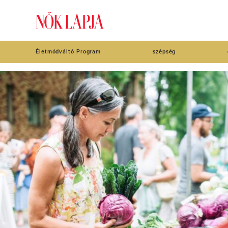
Életmódváltó Program
szépség