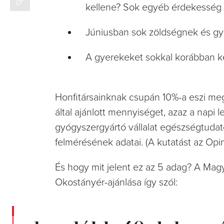
kellene? Sok egyéb érdekesség is
Júniusban sok zöldségnek és gy
A gyerekeket sokkal korábban k
Honfitársainknak csupán 10%-a eszi m
által ajánlott mennyiséget, azaz a napi
gyógyszergyártó vállalat egészségtudat
felmérésének adatai. (A kutatást az Opinio
És hogy mit jelent ez az 5 adag? A Ma
Okostányér-ajánlása így szól: