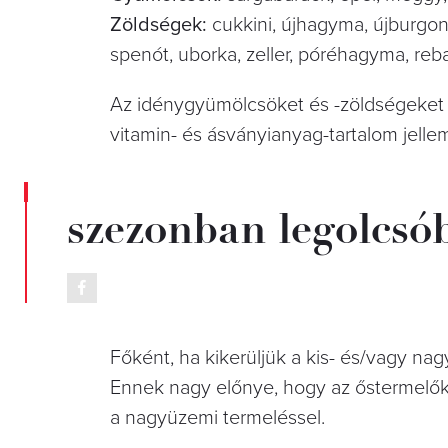
Zöldségek:
cukkini, újhagyma, újburgonya
spenót, uborka, zeller, póréhagyma, reb
Az idénygyümölcsöket és -zöldségeket 
vitamin- és ásványianyag-tartalom jellem
szezonban legolcsó
Főként, ha kikerüljük a kis- és/vagy n
Ennek nagy előnye, hogy az őstermelők
a nagyüzemi termeléssel.