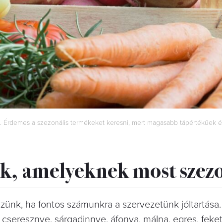
Érdemes a szezonális termékeket keresni, mert magasabb tápértékűek é
k, amelyeknek most szez
zünk, ha fontos számunkra a szervezetünk jóltartása.
cseresznye, sárgadinnye, áfonya, málna, egres, fekete 