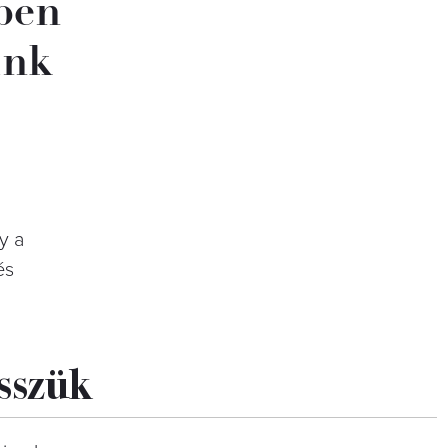
zben
ünk
y a
és
esszük