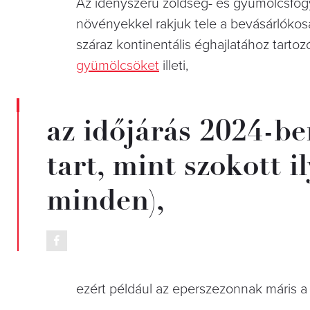
Az idényszerű zöldség- és gyümölcsfogy
növényekkel rakjuk tele a bevásárlóko
száraz kontinentális éghajlatához tart
gyümölcsöket
illeti,
az időjárás 2024-be
tart, mint szokott 
minden),
ezért például az eperszezonnak máris a 