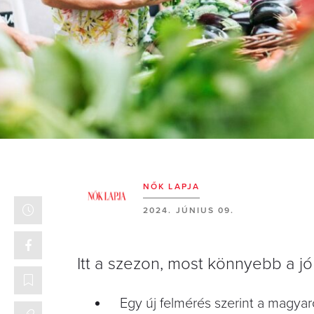
NŐK LAPJA
2024. JÚNIUS 09.
Itt a szezon, most könnyebb a j
Egy új felmérés szerint a magya