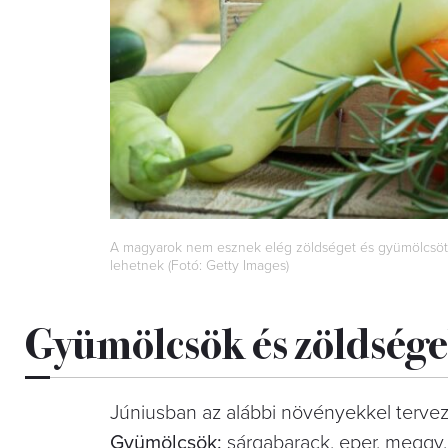
A magyarok nem esznek elég zöldséget és gyümölcsöt. 
lehetnek (Fotó: Getty Images)
Gyümölcsök és zöldsége
Júniusban az alábbi növényekkel tervez
Gyümölcsök:
sárgabarack, eper, meggy, 