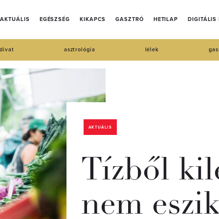
AKTUÁLIS
EGÉSZSÉG
KIKAPCS
GASZTRÓ
HETILAP
DIGITÁLIS
divat
asztrológia
lélek
gas
AKTUÁLIS
Tízből ki
nem eszik