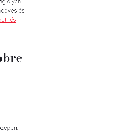
ig olyan
nedves és
et- és
bbre
özepén.