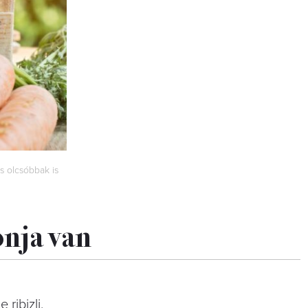
s olcsóbbak is
onja van
ribizli.