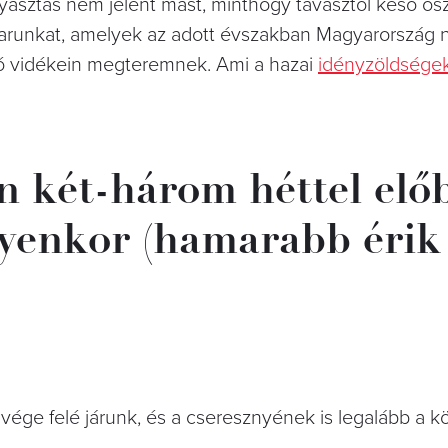
asztás nem jelent mást, minthogy tavasztól késő ősz
sarunkat, amelyek az adott évszakban Magyarország 
ozó vidékein megteremnek. Ami a hazai
idényzöldségek
n két-három héttel elő
ilyenkor (hamarabb érik
vége felé járunk, és a cseresznyének is legalább a k