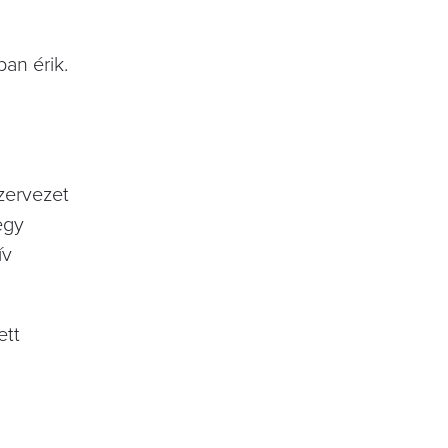
an érik.
zervezet
egy
ív
ett