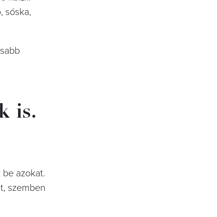
, sóska,
asabb
 is.
 be azokat.
et, szemben