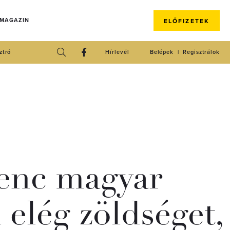
 MAGAZIN
ELŐFIZETEK
ztró
Hírlevél
Belépek
Regisztrálok
lenc magyar
 elég zöldséget,