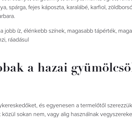
, spárga, fejes káposzta, karalábé, karfiol, zöldborsó
arbara.
a jobb íz, élénkebb színek, magasabb tápérték, mag
zi, ráadásul
bbak a hazai gyümölcsök
agykereskedőket, és egyenesen a termelőtől szerezzük
 közül sokan nem, vagy alig használnak vegyszerek