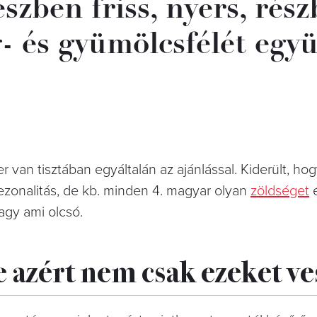
szben friss, nyers, rés
g- és gyümölcsfélét egy
van tisztában egyáltalán az ajánlással. Kiderült, hog
zonalitás, de kb. minden 4. magyar olyan
zöldséget
agy ami olcsó.
e azért nem csak ezeket v