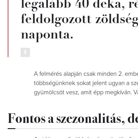
legalább 40 deka, ré
feldolgozott zöldsé
naponta.
A felmérés alapján csak minden 2. ember 
többségünknek sokat jelent ugyan a sze
gyümölcsöt vesz, amit épp megkíván. V
Fontos a szezonalitás, d