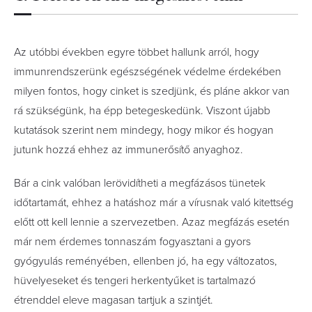
Az utóbbi években egyre többet hallunk arról, hogy
immunrendszerünk egészségének védelme érdekében
milyen fontos, hogy cinket is szedjünk, és pláne akkor van
rá szükségünk, ha épp betegeskedünk. Viszont újabb
kutatások szerint nem mindegy, hogy mikor és hogyan
jutunk hozzá ehhez az immunerősítő anyaghoz.
Bár a cink valóban lerövidítheti a megfázásos tünetek
időtartamát, ehhez a hatáshoz már a vírusnak való kitettség
előtt ott kell lennie a szervezetben. Azaz megfázás esetén
már nem érdemes tonnaszám fogyasztani a gyors
gyógyulás reményében, ellenben jó, ha egy változatos,
hüvelyeseket és tengeri herkentyűket is tartalmazó
étrenddel eleve magasan tartjuk a szintjét.