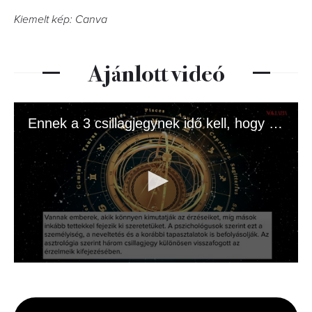
Kiemelt kép: Canva
Ajánlott videó
Ennek a 3 csillagjegynek idő kell, hogy megnyíljon
0
seconds
of
1
minute,