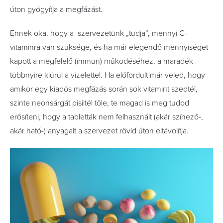
úton gyógyítja a megfázást.
Ennek oka, hogy a szervezetünk „tudja”, mennyi C-
vitaminra van szüksége, és ha már elegendő mennyiséget
kapott a megfelelő (immun) működéséhez, a maradék
többnyire kiürül a vizelettel. Ha előfordult már veled, hogy
amikor egy kiadós megfázás során sok vitamint szedtél,
szinte neonsárgát pisiltél tőle, te magad is meg tudod
erősíteni, hogy a tabletták nem felhasznált (akár színező-,
akár ható-) anyagait a szervezet rövid úton eltávolítja.