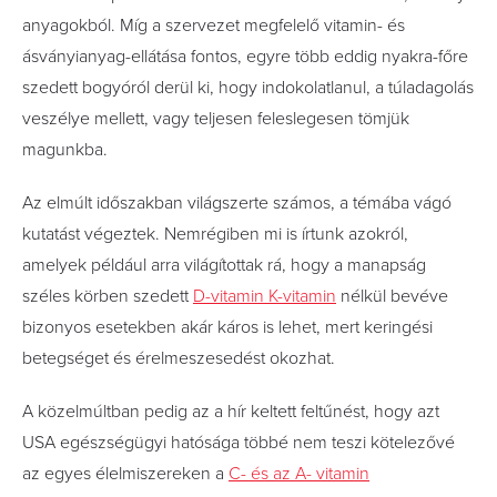
anyagokból. Míg a szervezet megfelelő vitamin- és
ásványianyag-ellátása fontos, egyre több eddig nyakra-főre
szedett bogyóról derül ki, hogy indokolatlanul, a túladagolás
veszélye mellett, vagy teljesen feleslegesen tömjük
magunkba.
Az elmúlt időszakban világszerte számos, a témába vágó
kutatást végeztek. Nemrégiben mi is írtunk azokról,
amelyek például arra világítottak rá, hogy a manapság
széles körben szedett
D-vitamin K-vitamin
nélkül bevéve
bizonyos esetekben akár káros is lehet, mert keringési
betegséget és érelmeszesedést okozhat.
A közelmúltban pedig az a hír keltett feltűnést, hogy azt
USA egészségügyi hatósága többé nem teszi kötelezővé
az egyes élelmiszereken a
C- és az A- vitamin