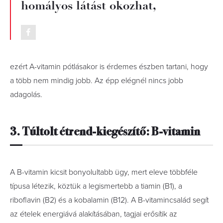
homályos látást okozhat,
ezért A-vitamin pótlásakor is érdemes észben tartani, hogy
a több nem mindig jobb. Az épp elégnél nincs jobb
adagolás.
3. Túltolt étrend-kiegészítő: B-vitamin
A B-vitamin kicsit bonyolultabb ügy, mert eleve többféle
típusa létezik, köztük a legismertebb a tiamin (B1), a
riboflavin (B2) és a kobalamin (B12). A B-vitamincsalád segít
az ételek energiává alakításában, tagjai erősítik az