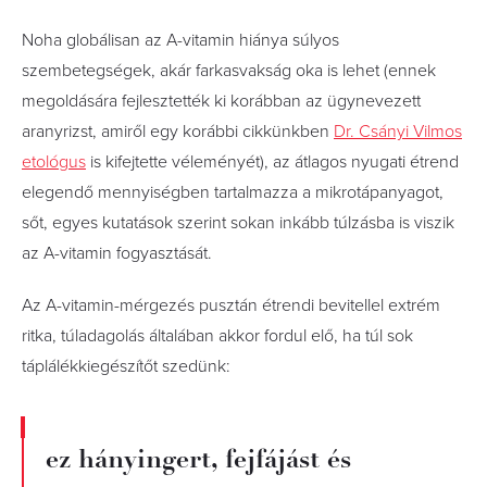
Noha globálisan az A-vitamin hiánya súlyos
szembetegségek, akár farkasvakság oka is lehet (ennek
megoldására fejlesztették ki korábban az ügynevezett
aranyrizst, amiről egy korábbi cikkünkben
Dr. Csányi Vilmos
etológus
is kifejtette véleményét), az átlagos nyugati étrend
elegendő mennyiségben tartalmazza a mikrotápanyagot,
sőt, egyes kutatások szerint sokan inkább túlzásba is viszik
az A-vitamin fogyasztását.
Az A-vitamin-mérgezés pusztán étrendi bevitellel extrém
ritka, túladagolás általában akkor fordul elő, ha túl sok
táplálékkiegészítőt szedünk:
ez hányingert, fejfájást és