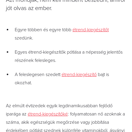
Azt mondják, nem kell mindent beszedni, amiről
jót olvas az ember.
Egyre többen és egyre több
étrend-kiegészítőt
szedünk.
Egyes étrend-kiegészítők pótlása a népesség jelentős
részének felesleges.
A feleslegesen szedett
étrend-kiegészítő
bajt is
okozhat.
Az elmúlt évtizedek egyik legdinamikusabban fejlődő
iparága az
étrend-kiegészítőké
: folyamatosan nő azoknak a
száma, akik egészségük megőrzése vagy jobbítása
érdekében pótlást szednek különféle vitaminokból, ásványi