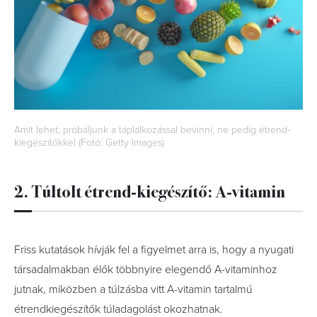
Amit lehet, próbáljunk a táplálkozással bevinni, ne pedig étrend-
kiegészítőkkel (Fotó: Getty Images)
2. Túltolt étrend-kiegészítő: A-vitamin
Friss kutatások hívják fel a figyelmet arra is, hogy a nyugati
társadalmakban élők többnyire elegendő A-vitaminhoz
jutnak, miközben a túlzásba vitt A-vitamin tartalmú
étrendkiegészítők túladagolást okozhatnak.