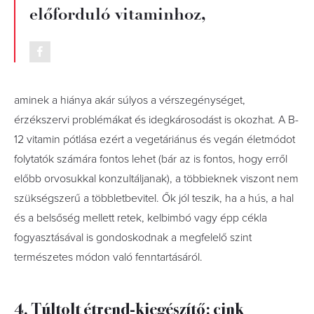
előforduló vitaminhoz,
aminek a hiánya akár súlyos a vérszegénységet,
érzékszervi problémákat és idegkárosodást is okozhat. A B-
12 vitamin pótlása ezért a vegetáriánus és vegán életmódot
folytatók számára fontos lehet (bár az is fontos, hogy erről
előbb orvosukkal konzultáljanak), a többieknek viszont nem
szükségszerű a többletbevitel. Ők jól teszik, ha a hús, a hal
és a belsőség mellett retek, kelbimbó vagy épp cékla
fogyasztásával is gondoskodnak a megfelelő szint
természetes módon való fenntartásáról.
4. Túltolt étrend-kiegészítő: cink