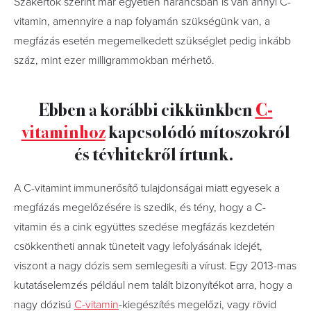
Szakértők szerint már egyetlen narancsban is van annyi C-
vitamin, amennyire a nap folyamán szükségünk van, a
megfázás esetén megemelkedett szükséglet pedig inkább
száz, mint ezer milligrammokban mérhető.
Ebben a korábbi cikkünkben
C-
vitaminhoz
kapcsolódó mítoszokról
és tévhitekről írtunk.
A C-vitamint immunerősítő tulajdonságai miatt egyesek a
megfázás megelőzésére is szedik, és tény, hogy a C-
vitamin és a cink együttes szedése megfázás kezdetén
csökkentheti annak tüneteit vagy lefolyásának idejét,
viszont a nagy dózis sem semlegesíti a vírust. Egy 2013-mas
kutatáselemzés például nem talált bizonyítékot arra, hogy a
nagy dózisú
C-vitamin
-kiegészítés megelőzi, vagy rövid