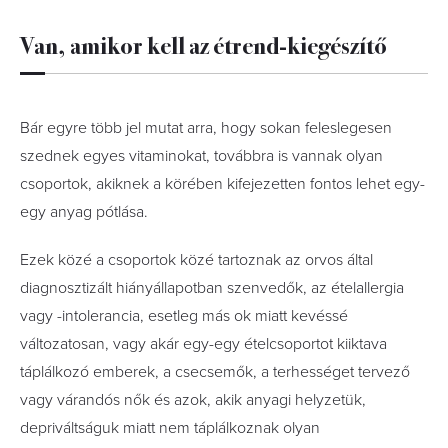
Van, amikor kell az étrend-kiegészítő
Bár egyre több jel mutat arra, hogy sokan feleslegesen
szednek egyes vitaminokat, továbbra is vannak olyan
csoportok, akiknek a körében kifejezetten fontos lehet egy-
egy anyag pótlása.
Ezek közé a csoportok közé tartoznak az orvos által
diagnosztizált hiányállapotban szenvedők, az ételallergia
vagy -intolerancia, esetleg más ok miatt kevéssé
változatosan, vagy akár egy-egy ételcsoportot kiiktava
táplálkozó emberek, a csecsemők, a terhességet tervező
vagy várandós nők és azok, akik anyagi helyzetük,
depriváltságuk miatt nem táplálkoznak olyan