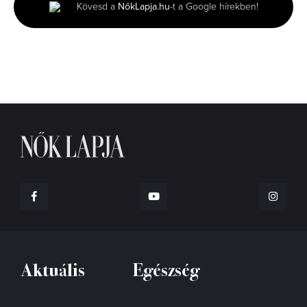
Kövesd a
NőkLapja.hu
-t a Google hírekben!
15
seconds
Aktuális
Egészség