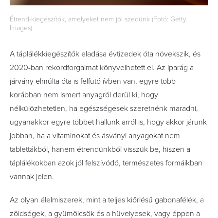
Étrend-kiegészítők, amelyeket nem jól szedünk (Fotó: Getty
Images)
A táplálékkiegészítők eladása évtizedek óta növekszik, és
2020-ban rekordforgalmat könyvelhetett el. Az iparág a
járvány elmúlta óta is felfutó ívben van, egyre több
korábban nem ismert anyagról derül ki, hogy
nélkülözhetetlen, ha egészségesek szeretnénk maradni,
ugyanakkor egyre többet hallunk arról is, hogy akkor járunk
jobban, ha a vitaminokat és ásványi anyagokat nem
tablettákból, hanem étrendünkből visszük be, hiszen a
táplálékokban azok jól felszívódó, természetes formáikban
vannak jelen.
Az olyan élelmiszerek, mint a teljes kiőrlésű gabonafélék, a
zöldségek, a gyümölcsök és a hüvelyesek, vagy éppen a