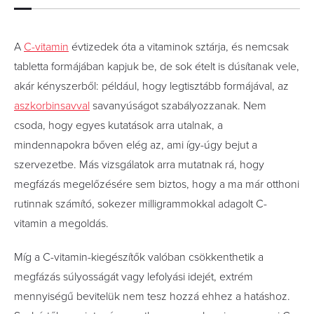
A
C-vitamin
évtizedek óta a vitaminok sztárja, és nemcsak
tabletta formájában kapjuk be, de sok ételt is dúsítanak vele,
akár kényszerből: például, hogy legtisztább formájával, az
aszkorbinsavval
savanyúságot szabályozzanak. Nem
csoda, hogy egyes kutatások arra utalnak, a
mindennapokra bőven elég az, ami így-úgy bejut a
szervezetbe. Más vizsgálatok arra mutatnak rá, hogy
megfázás megelőzésére sem biztos, hogy a ma már otthoni
rutinnak számító, sokezer milligrammokkal adagolt C-
vitamin a megoldás.
Míg a C-vitamin-kiegészítők valóban csökkenthetik a
megfázás súlyosságát vagy lefolyási idejét, extrém
mennyiségű bevitelük nem tesz hozzá ehhez a hatáshoz.