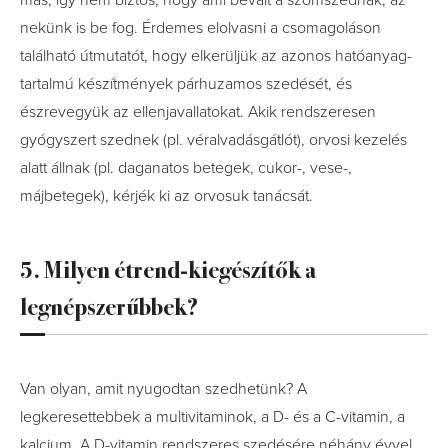
más, így nem biztos, hogy ami bevált a szomszédnak, az
nekünk is be fog. Érdemes elolvasni a csomagoláson
található útmutatót, hogy elkerüljük az azonos hatóanyag-
tartalmú készítmények párhuzamos szedését, és
észrevegyük az ellenjavallatokat. Akik rendszeresen
gyógyszert szednek (pl. véralvadásgátlót), orvosi kezelés
alatt állnak (pl. daganatos betegek, cukor-, vese-,
májbetegek), kérjék ki az orvosuk tanácsát.
5. Milyen étrend-kiegészítők a
legnépszerűbbek?
Van olyan, amit nyugodtan szedhetünk? A
legkeresettebbek a multivitaminok, a D- és a C-vitamin, a
kalcium. A D-vitamin rendszeres szedésére néhány évvel