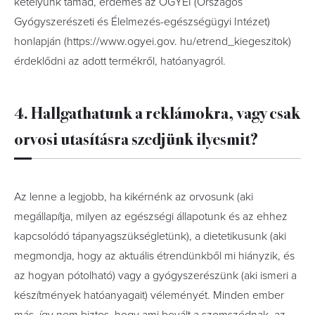
kételyünk támad, érdemes az OGYÉI (Országos
Gyógyszerészeti és Élelmezés-egészségügyi Intézet)
honlapján (https://www.ogyei.gov. hu/etrend_kiegeszitok)
érdeklődni az adott termékről, hatóanyagról.
4. Hallgathatunk a reklámokra, vagy csak
orvosi utasításra szedjünk ilyesmit?
Az lenne a legjobb, ha kikérnénk az orvosunk (aki
megállapítja, milyen az egészségi állapotunk és az ehhez
kapcsolódó tápanyagszükségletünk), a dietetikusunk (aki
megmondja, hogy az aktuális étrendünkből mi hiányzik, és
az hogyan pótolható) vagy a gyógyszerészünk (aki ismeri a
készítmények hatóanyagait) véleményét. Minden ember