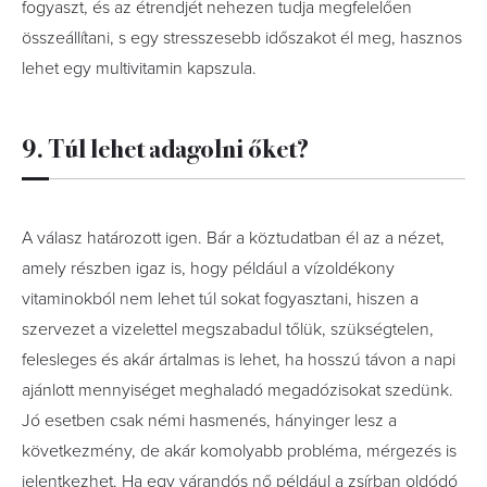
fogyaszt, és az étrendjét nehezen tudja megfelelően
összeállítani, s egy stresszesebb időszakot él meg, hasznos
lehet egy multivitamin kapszula.
9. Túl lehet adagolni őket?
A válasz határozott igen. Bár a köztudatban él az a nézet,
amely részben igaz is, hogy például a vízoldékony
vitaminokból nem lehet túl sokat fogyasztani, hiszen a
szervezet a vizelettel megszabadul tőlük, szükségtelen,
felesleges és akár ártalmas is lehet, ha hosszú távon a napi
ajánlott mennyiséget meghaladó megadózisokat szedünk.
Jó esetben csak némi hasmenés, hányinger lesz a
következmény, de akár komolyabb probléma, mérgezés is
jelentkezhet. Ha egy várandós nő például a zsírban oldódó