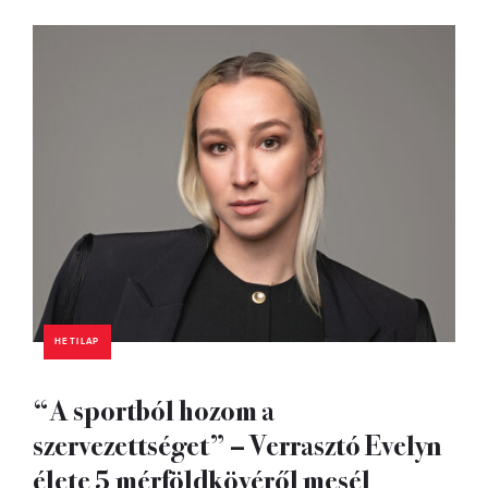
HETILAP
“A sportból hozom a
szervezettséget” – Verrasztó Evelyn
élete 5 mérföldkövéről mesél