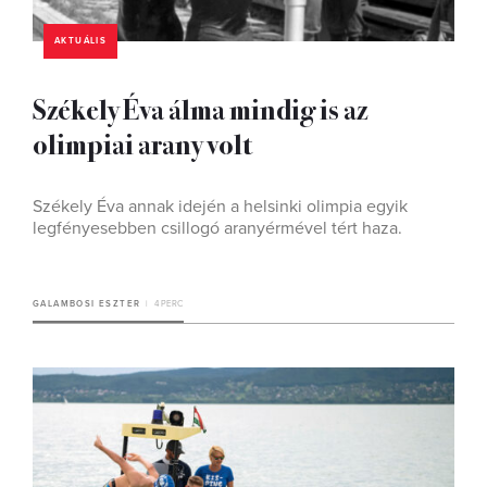
AKTUÁLIS
Székely Éva álma mindig is az
olimpiai arany volt
Székely Éva annak idején a helsinki olimpia egyik
legfényesebben csillogó aranyérmével tért haza.
GALAMBOSI ESZTER
4 PERC