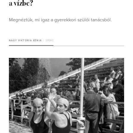
a vízbe?
Megnéztük, mi igaz a gyerekkori szülői tanácsból.
NAGY VIKTÓRIA XÉNIA
3 PERC