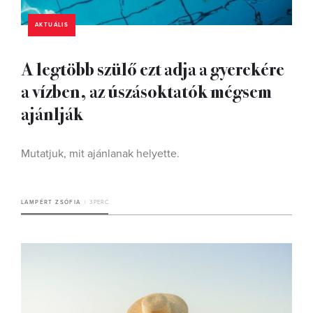
AKTUÁLIS
A legtöbb szülő ezt adja a gyerekére
a vízben, az úszásoktatók mégsem
ajánlják
Mutatjuk, mit ajánlanak helyette.
LAMPÉRT ZSÓFIA
3 PERC