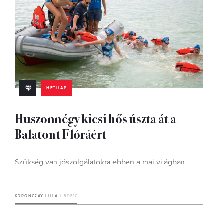
HETILAP
Huszonnégy kicsi hős úszta át a
Balatont Flóráért
Szükség van jószolgálatokra ebben a mai világban.
KORONCZAY LILLA
8 PERC