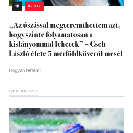
HETILAP
„Az úszással megteremthettem azt,
hogy szinte folyamatosan a
kislányommal lehetek” – Cseh
László élete 5 mérföldkövéről mesél
Hogyan lettem?
PÓR ATTILA
2 PERC