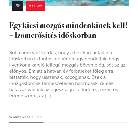
HETILAP
Egy kicsi mozgás mindenkinek kell!
– Izomerősítés időskorban
Soha nem volt kérdés, hogy a test karbantartása
időskorban is fontos, de régen úgy gondolták, hogy
ilyenkor a kardió jellegű mozgás bőven elég, sőt az az
előnyös. Emiatt a hatvan év fölöttieket főleg arra
biztatták, hogy ússzanak, kocogjanak. Ezek a
mozgásformák természetesen hasznosak, remek
hatással vannak az egészségre, a tüdőre, a szív- és
érrendszerre, az […]
SZABÓ EMESE
5 PERC