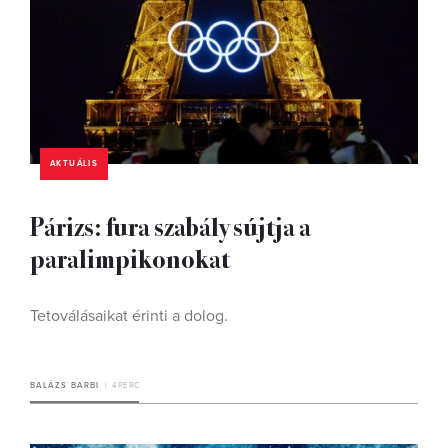
AKTUÁLIS
Párizs: fura szabály sújtja a
paralimpikonokat
Tetoválásaikat érinti a dolog.
BALÁZS BARBI
4 PERC