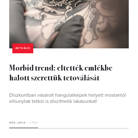
AKTUÁLIS
Morbid trend: eltették emlékbe
halott szerettük tetoválását
Diszkontban vásárolt hangulatképek helyett mostantól
elhunytak tetkói is díszíthetik lakásunkat!
NŐK LAPJA
2 PERC