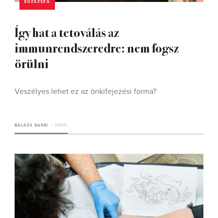
EGÉSZSÉG
Így hat a tetoválás az
immunrendszeredre: nem fogsz
örülni
Veszélyes lehet ez az önkifejezési forma?
BALÁZS BARBI
3 PERC