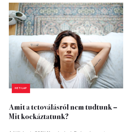
HETILAP
Amit a tetoválásról nem tudtunk –
Mit kockáztatunk?