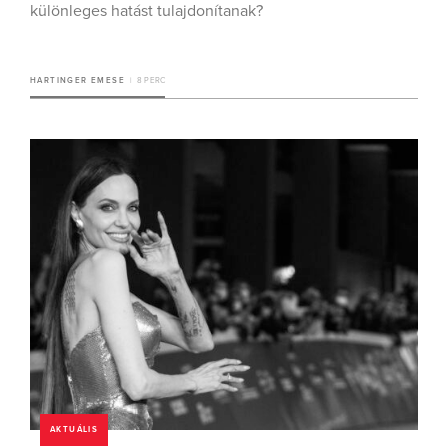
különleges hatást tulajdonítanak?
HARTINGER EMESE
8 PERC
AKTUÁLIS