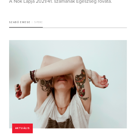
A Nők Lapja 2021/41. számának Egészség rovata.
SZABÓ EMESE
5 PERC
AKTUÁLIS