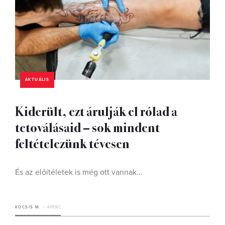
AKTUÁLIS
Kiderült, ezt árulják el rólad a
tetoválásaid – sok mindent
feltételezünk tévesen
És az előítéletek is még ott vannak...
KOCSIS M.
4 PERC