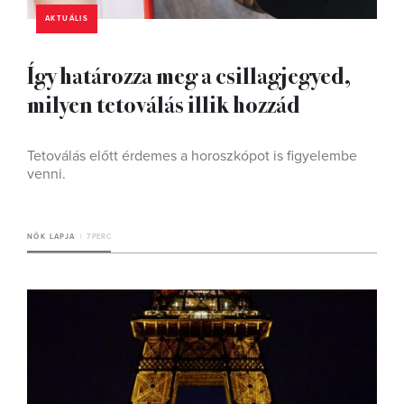
AKTUÁLIS
Így határozza meg a csillagjegyed,
milyen tetoválás illik hozzád
Tetoválás előtt érdemes a horoszkópot is figyelembe
venni.
NŐK LAPJA
7 PERC