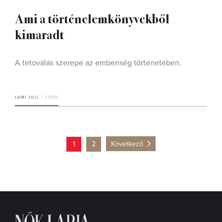
Ami a történelemkönyvekből
kimaradt
A tetoválás szerepe az emberiség történetében.
LAMI JULI
7 PERC
1
2
Következő