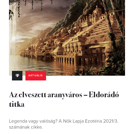
AKTUÁLIS
Az elveszett aranyváros – Eldorádó
titka
Legenda vagy valóság? A Nők Lapja Ezotéria 2021/3.
számának cikke.