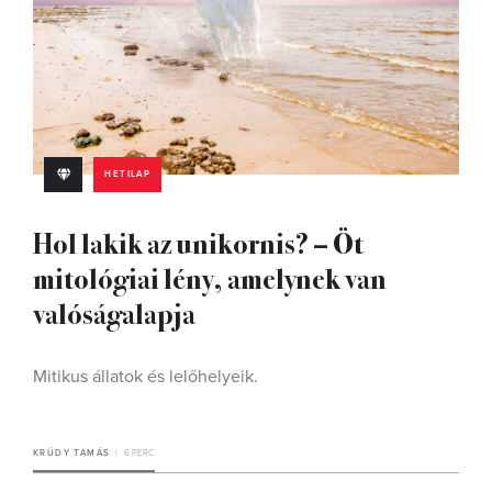
HETILAP
Hol lakik az unikornis? – Öt
mitológiai lény, amelynek van
valóságalapja
Mitikus állatok és lelőhelyeik.
KRÚDY TAMÁS
6 PERC