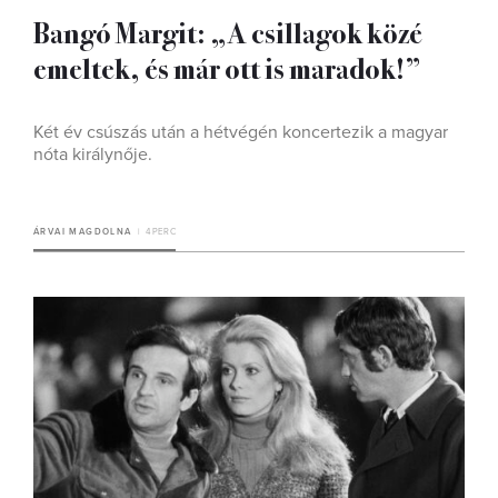
Bangó Margit: „A csillagok közé
emeltek, és már ott is maradok!”
Két év csúszás után a hétvégén koncertezik a magyar
nóta királynője.
ÁRVAI MAGDOLNA
4 PERC