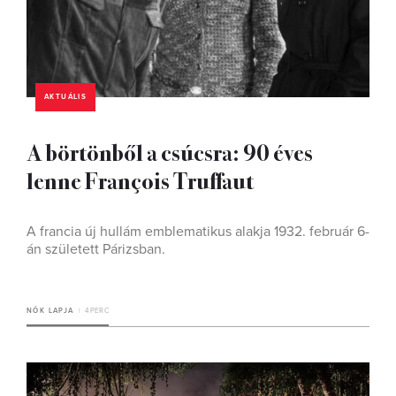
AKTUÁLIS
A börtönből a csúcsra: 90 éves
lenne François Truffaut
A francia új hullám emblematikus alakja 1932. február 6-
án született Párizsban.
NŐK LAPJA
4 PERC