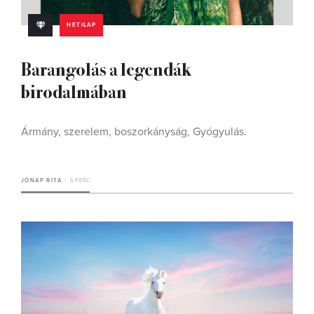
HETILAP
Barangolás a legendák
birodalmában
Ármány, szerelem, boszorkányság, Gyógyulás.
JÓNAP RITA
6 PERC