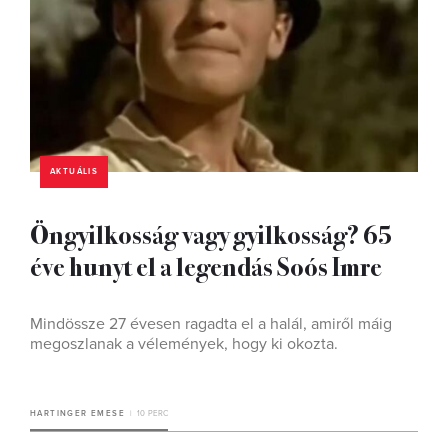
AKTUÁLIS
Öngyilkosság vagy gyilkosság? 65
éve hunyt el a legendás Soós Imre
Mindössze 27 évesen ragadta el a halál, amiről máig
megoszlanak a vélemények, hogy ki okozta.
HARTINGER EMESE
10 PERC