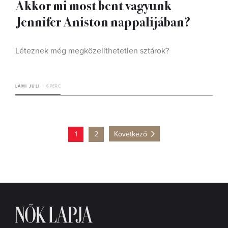
Akkor mi most bent vagyunk
Jennifer Aniston nappalijában?
Léteznek még megközelíthetetlen sztárok?
LAMI JULI
6 PERC
1
2
Következő