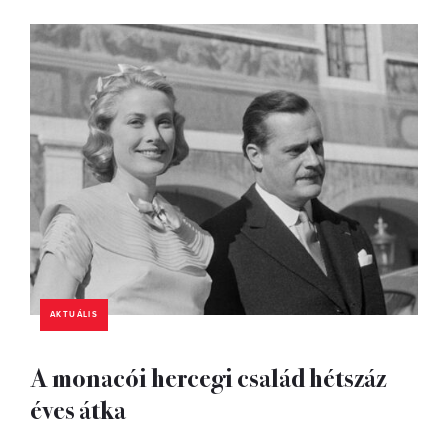
AKTUÁLIS
A monacói hercegi család hétszáz
éves átka