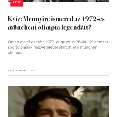
AKTÍV
Kvíz: Mennyire ismered az 1972-es
müncheni olimpia legendáit?
Ötven évvel ezelőtt, 1972. augusztus 26-án, 121 nemzet
sportolójának részvételével startolt el a müncheni
olimpia.
BALÁZS BARBI
2 PERC