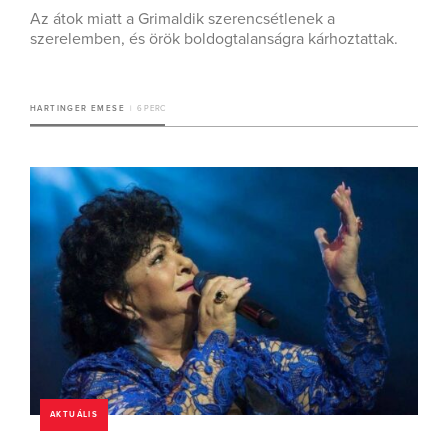
Az átok miatt a Grimaldik szerencsétlenek a
szerelemben, és örök boldogtalanságra kárhoztattak.
HARTINGER EMESE
6 PERC
AKTUÁLIS