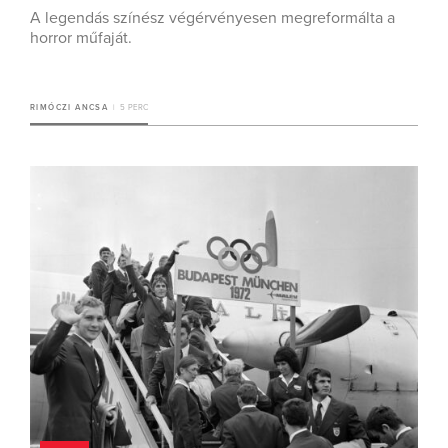
A legendás színész végérvényesen megreformálta a
horror műfaját.
RIMÓCZI ANCSA
5 PERC