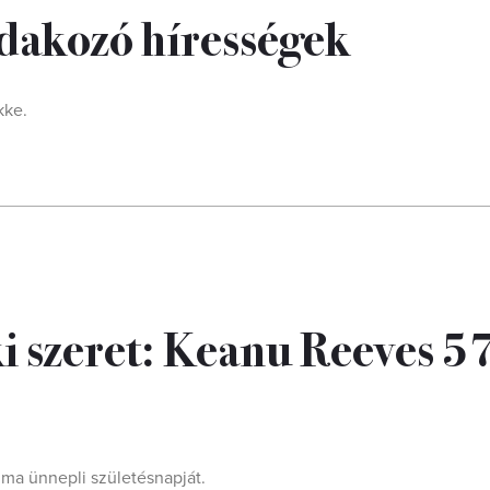
 Adakozó hírességek
kke.
i szeret: Keanu Reeves 5
ma ünnepli születésnapját.