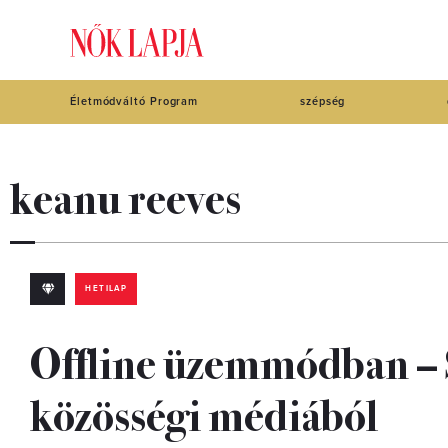
Életmódváltó Program
szépség
keanu reeves
HETILAP
Offline üzemmódban – 
közösségi médiából