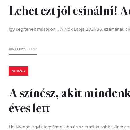
Lehet ezt jól csinálni!
Így segítenek másokon... A Nők Lapja 2021/36. számának ci
JÓNAP RITA
6 PERC
AKTUÁLIS
A színész, akit mindenk
éves lett
Hollywood egyik legsármosabb és szimpatikusabb színésze 