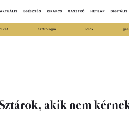
AKTUÁLIS
EGÉSZSÉG
KIKAPCS
GASZTRÓ
HETILAP
DIGITÁLIS
divat
asztrológia
lélek
gas
Sztárok, akik nem kérnek