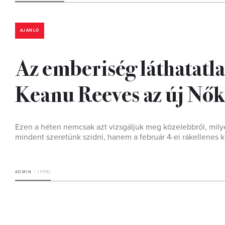
AJÁNLÓ
Az emberiség láthatatla
Keanu Reeves az új Nő
Ezen a héten nemcsak azt vizsgáljuk meg közelebbről, mily
mindent szeretünk szidni, hanem a február 4-ei rákellenes k
ADMIN
1 PERC