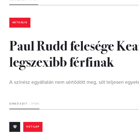
AKTUÁLIS
Paul Rudd felesége Kean
legszexibb férfinak
A színész egyáltalán nem sértődött meg, sőt teljesen egyeté
SINKÓ EDIT
3 PERC
HETILAP