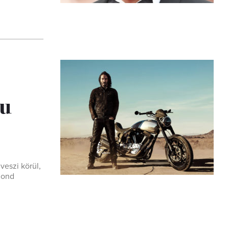
nu
veszi körül,
mond