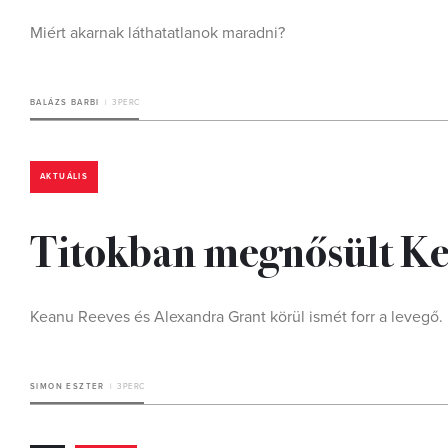
Miért akarnak láthatatlanok maradni?
BALÁZS BARBI
3 PERC
AKTUÁLIS
Titokban megnősült K
Keanu Reeves és Alexandra Grant körül ismét forr a levegő.
SIMON ESZTER
3 PERC