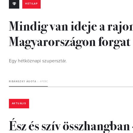
HETILAP
Mindig van ideje a raj
Magyarországon forgat
Egy hétköznapi szupersztár.
RIBÁNSZKY ÁGOTA
4 PERC
AKTUÁLIS
Ész és szív összhangba