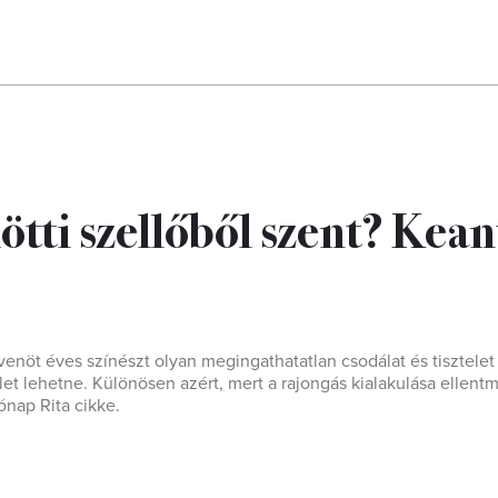
ötti szellőből szent? Kea
nöt éves színészt olyan megingathatatlan csodálat és tisztelet 
let lehetne. Különösen azért, mert a rajongás kialakulása ellent
ónap Rita cikke.