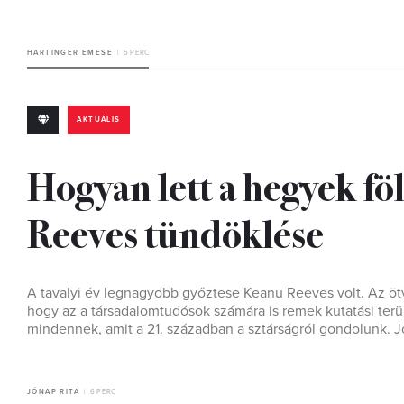
HARTINGER EMESE
5 PERC
AKTUÁLIS
Hogyan lett a hegyek föl
Reeves tündöklése
A tavalyi év legnagyobb győztese Keanu Reeves volt. Az ötve
hogy az a társadalomtudósok számára is remek kutatási terü
mindennek, amit a 21. században a sztárságról gondolunk. J
JÓNAP RITA
6 PERC