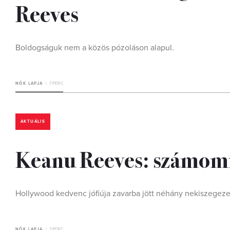
Reeves
Boldogságuk nem a közös pózoláson alapul.
NŐK LAPJA
7 PERC
AKTUÁLIS
Keanu Reeves: számomr
Hollywood kedvenc jófiúja zavarba jött néhány nekiszegezet
NŐK LAPJA
3 PERC