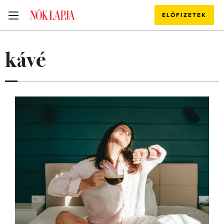
ELŐFIZETEK
kávé