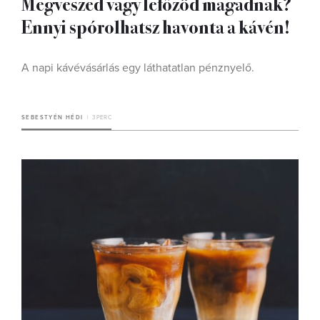
Megveszed vagy lefőzöd magadnak?
Ennyi spórolhatsz havonta a kávén!
A napi kávévásárlás egy láthatatlan pénznyelő.
SEBESTYÉN HÉDI
3 PERC