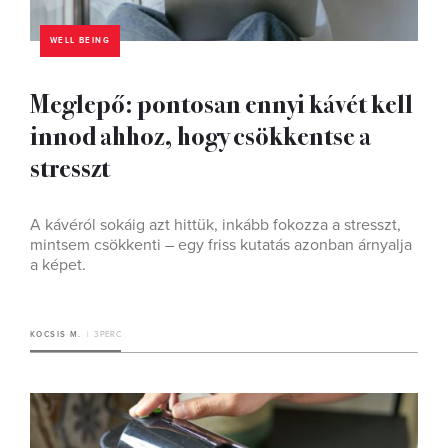
WELL BEING
Meglepő: pontosan ennyi kávét kell
innod ahhoz, hogy csökkentse a
stresszt
A kávéról sokáig azt hittük, inkább fokozza a stresszt,
mintsem csökkenti – egy friss kutatás azonban árnyalja
a képet.
KOCSIS M.
3 PERC