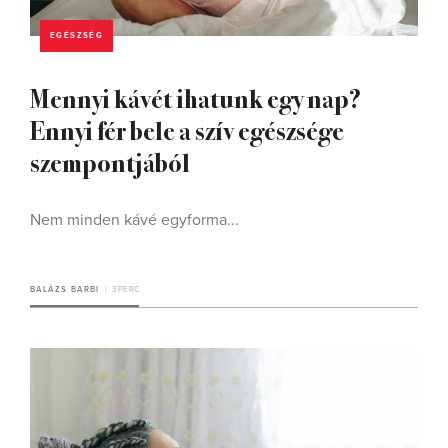
EGÉSZSÉG
Mennyi kávét ihatunk egy nap?
Ennyi fér bele a szív egészsége
szempontjából
Nem minden kávé egyforma...
BALÁZS BARBI
3 PERC