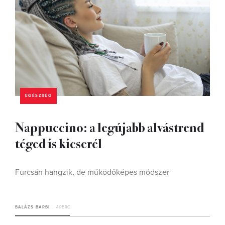
EGÉSZSÉG
Nappuccino: a legújabb alvástrend
téged is kicserél
Furcsán hangzik, de működőképes módszer
BALÁZS BARBI
4 PERC