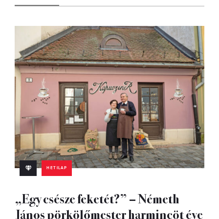
HETILAP
„Egy csésze feketét?” – Németh
János pörkölőmester harmincöt éve