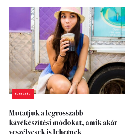
EGÉSZSÉG
Mutatjuk a legrosszabb
kávékészítési módokat, amik akár
veszélyesek is lehetnek