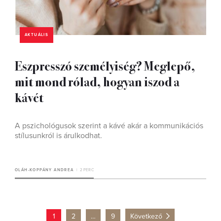
AKTUÁLIS
Eszpresszó személyiség? Meglepő,
mit mond rólad, hogyan iszod a
kávét
A pszichológusok szerint a kávé akár a kommunikációs
stílusunkról is árulkodhat.
OLÁH-KOPPÁNY ANDREA
2 PERC
1
2
…
9
Következő