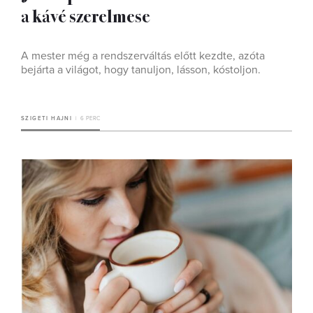
a kávé szerelmese
A mester még a rendszerváltás előtt kezdte, azóta
bejárta a világot, hogy tanuljon, lásson, kóstoljon.
SZIGETI HAJNI
6 PERC