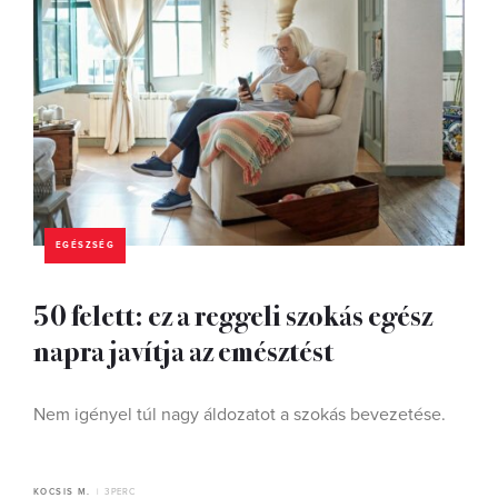
EGÉSZSÉG
50 felett: ez a reggeli szokás egész
napra javítja az emésztést
Nem igényel túl nagy áldozatot a szokás bevezetése.
KOCSIS M.
3 PERC