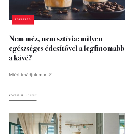
EGÉSZSÉG
Nem méz, nem sztívia: milyen
egészséges édesítővel a legfinomabb
a kávé?
Miért imádjuk máris?
KOCSIS M.
2 PERC