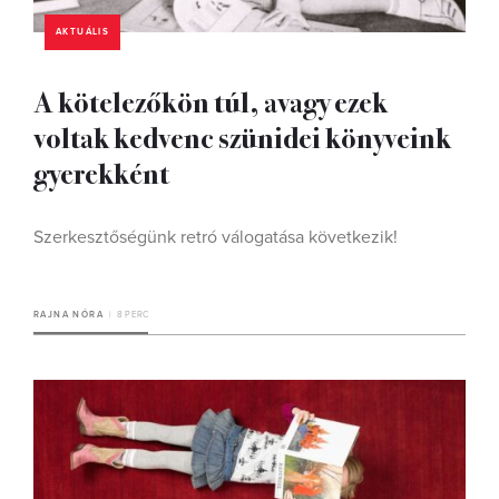
AKTUÁLIS
A kötelezőkön túl, avagy ezek
voltak kedvenc szünidei könyveink
gyerekként
Szerkesztőségünk retró válogatása következik!
RAJNA NÓRA
8 PERC