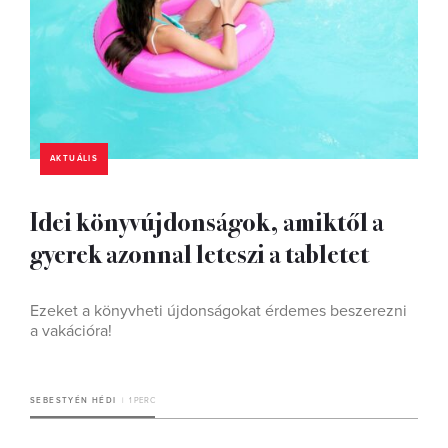
AKTUÁLIS
Idei könyvújdonságok, amiktől a
gyerek azonnal leteszi a tabletet
Ezeket a könyvheti újdonságokat érdemes beszerezni
a vakációra!
SEBESTYÉN HÉDI
1 PERC