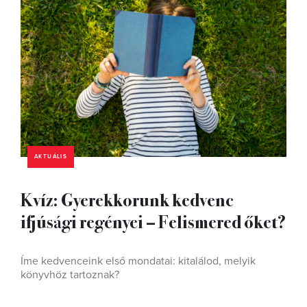
AKTUÁLIS
Kvíz: Gyerekkorunk kedvenc
ifjúsági regényei – Felismered őket?
Íme kedvenceink első mondatai: kitalálod, melyik
könyvhöz tartoznak?