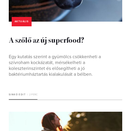
AKTUÁLIS
A szőlő az új superfood?
Egy kutatás szerint a gyümölcs csökkenheti a
szívroham kockázatát, mérsékelheti a
koleszterinszintet és elősegítheti a jó
baktériumháztartás kialakulását a bélben.
SINKÓ EDIT
2 PERC