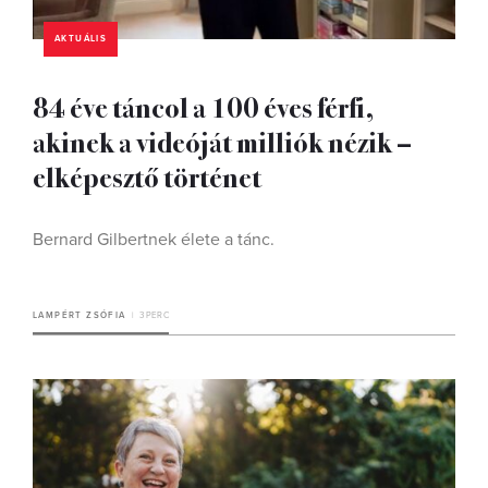
AKTUÁLIS
84 éve táncol a 100 éves férfi,
akinek a videóját milliók nézik –
elképesztő történet
Bernard Gilbertnek élete a tánc.
LAMPÉRT ZSÓFIA
3 PERC