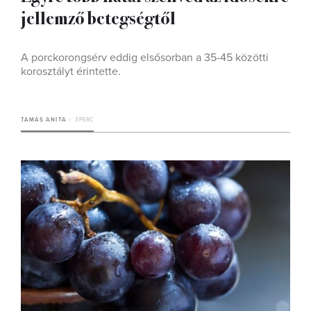
jellemző betegségtől
A porckorongsérv eddig elsősorban a 35-45 közötti
korosztályt érintette.
TAMÁS ANITA
3 PERC