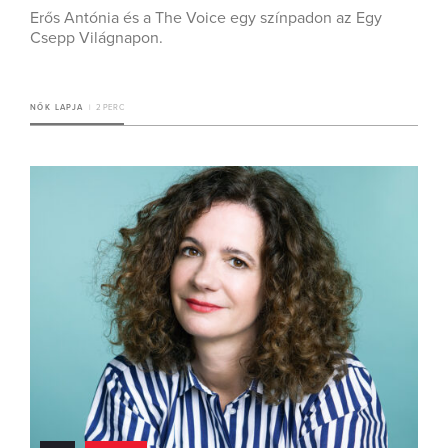
Erős Antónia és a The Voice egy színpadon az Egy
Csepp Világnapon.
NŐK LAPJA
2 PERC