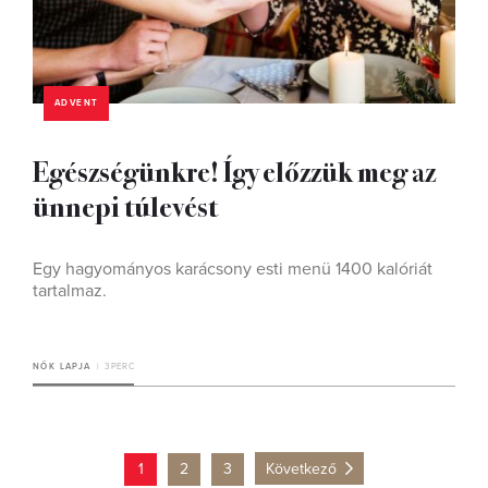
ADVENT
Egészségünkre! Így előzzük meg az
ünnepi túlevést
Egy hagyományos karácsony esti menü 1400 kalóriát
tartalmaz.
NŐK LAPJA
3 PERC
1
2
3
Következő