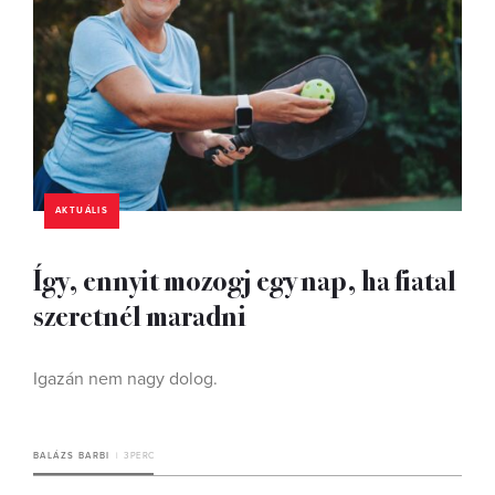
AKTUÁLIS
Így, ennyit mozogj egy nap, ha fiatal
szeretnél maradni
Igazán nem nagy dolog.
BALÁZS BARBI
3 PERC