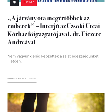
HETILAP
„A járvány óta megértőbbek az
emberek” – Interjú az Uzsoki Utcai
Kórház főigazgatójával, dr. Ficzere
Andreával
Nem vagyunk elég képzettek a saját egészségünket
illetően.
DUDICS EMESE
6 PERC