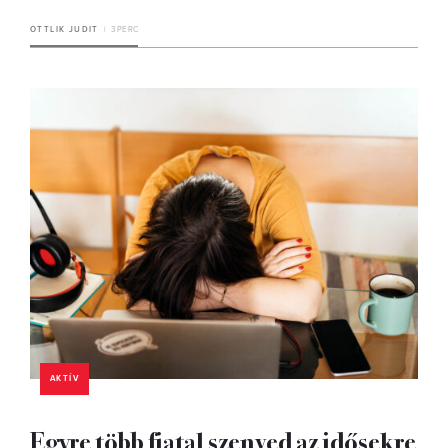
OTTLIK JUDIT
3 PERC
AKTÍV
Egyre több fiatal szenved az idősekre