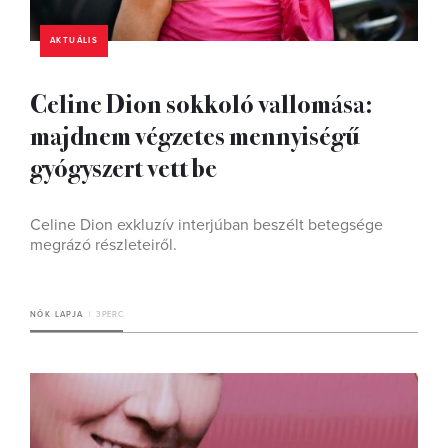
AKTUÁLIS
Celine Dion sokkoló vallomása:
majdnem végzetes mennyiségű
gyógyszert vett be
Celine Dion exkluzív interjúban beszélt betegsége
megrázó részleteiről.
NŐK LAPJA
3 PERC