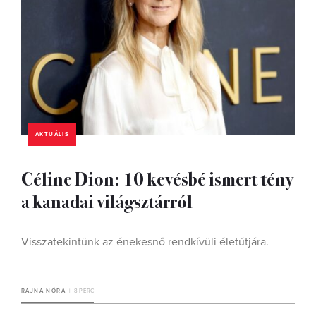
AKTUÁLIS
Céline Dion: 10 kevésbé ismert tény
a kanadai világsztárról
Visszatekintünk az énekesnő rendkívüli életútjára.
RAJNA NÓRA
8 PERC