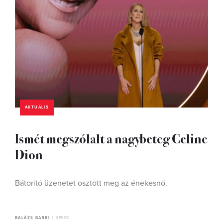
AKTUÁLIS
Ismét megszólalt a nagybeteg Celine
Dion
Bátorító üzenetet osztott meg az énekesnő.
BALÁZS BARBI
3 PERC