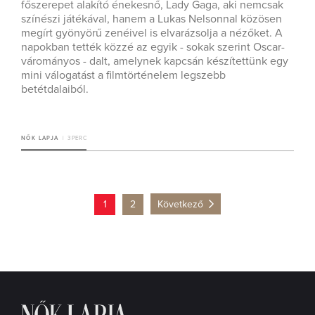
főszerepet alakító énekesnő, Lady Gaga, aki nemcsak
színészi játékával, hanem a Lukas Nelsonnal közösen
megírt gyönyörű zenéivel is elvarázsolja a nézőket. A
napokban tették közzé az egyik - sokak szerint Oscar-
várományos - dalt, amelynek kapcsán készítettünk egy
mini válogatást a filmtörténelem legszebb
betétdalaiból.
NŐK LAPJA
3 PERC
1
2
Következő