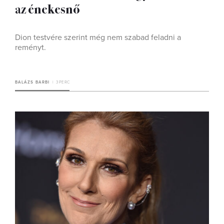
az énekesnő
Dion testvére szerint még nem szabad feladni a
reményt.
BALÁZS BARBI
3 PERC