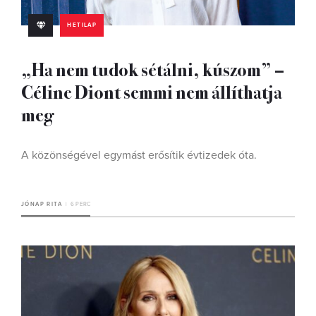
HETILAP
„Ha nem tudok sétálni, kúszom” –
Céline Diont semmi nem állíthatja
meg
A közönségével egymást erősítik évtizedek óta.
JÓNAP RITA
6 PERC