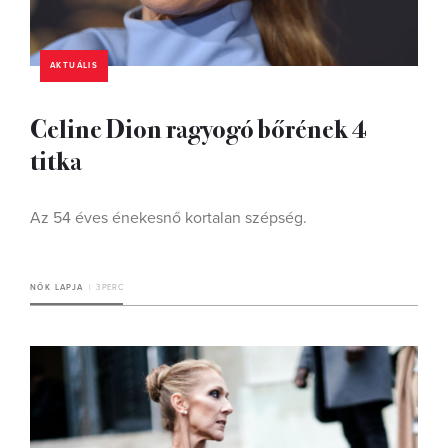
AKTUÁLIS
Celine Dion ragyogó bőrének 4
titka
Az 54 éves énekesnő kortalan szépség.
NŐK LAPJA
3 PERC