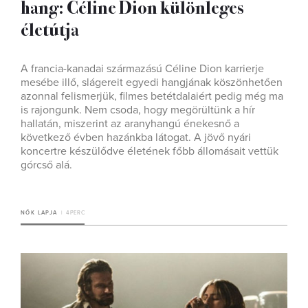
hang: Céline Dion különleges
életútja
A francia-kanadai származású Céline Dion karrierje
mesébe illő, slágereit egyedi hangjának köszönhetően
azonnal felismerjük, filmes betétdalaiért pedig még ma
is rajongunk. Nem csoda, hogy megörültünk a hír
hallatán, miszerint az aranyhangú énekesnő a
következő évben hazánkba látogat. A jövő nyári
koncertre készülődve életének főbb állomásait vettük
górcső alá.
NŐK LAPJA
4 PERC