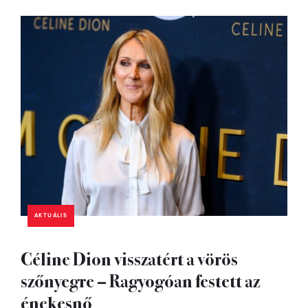
AKTUÁLIS
Céline Dion visszatért a vörös
szőnyegre – Ragyogóan festett az
énekesnő