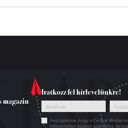
Iratkozz fel hírlevelünkre!
s magazin
Hozzájárulok, hogy a Central Médiacsop
hírlevel(ek)et küldjön számomra, és kö