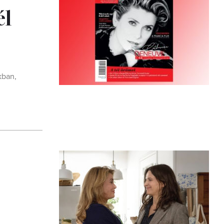
él
kban,