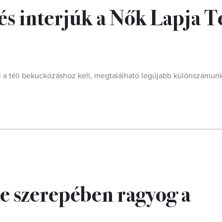
és interjúk a Nők Lapja T
mi a téli bekuckózáshoz kell, megtalálható legújabb különszámun
e szerepében ragyog a