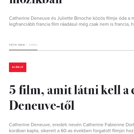
Catherine Deneuve és Juliette Binoche közös filmje óda a mo
legfranciább francia film ráadásul még csak nem is francia,
TÓTH ORSI
9 PERC
AJÁNLÓ
5 film, amit látni kell 
Deneuve-től
Catherine Deneuve, eredeti nevén Catherine Fabienne Dorlé
korában kapta, sikereit a 60-as években forgatott filmjei ho