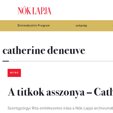
Életmódváltó Program
szépség
catherine deneuve
RETRÓ
A titkok asszonya – Ca
Szentgyörgyi Rita emlékezetes írása a Nők Lapja archívumá