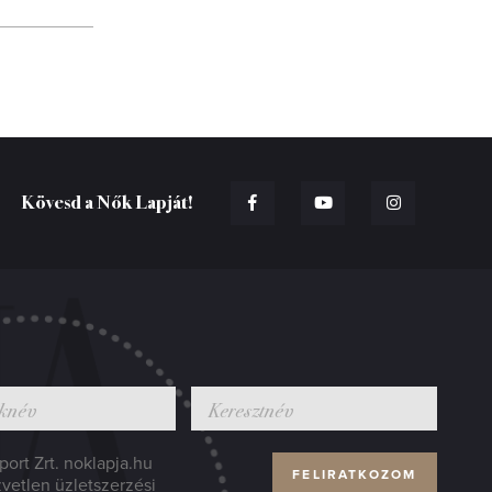
Kövesd a Nők Lapját!
ort Zrt. noklapja.hu
zvetlen üzletszerzési