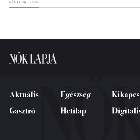
NŐK LAPJA
2 PERC
Aktuális
Egészség
Kikapcs
Gasztró
Hetilap
Digitáli