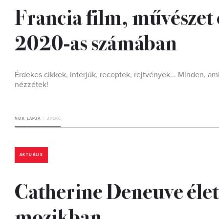
Francia film, művészet 
2020-as számában
Érdekes cikkek, interjúk, receptek, rejtvények... Minden, a
nézzétek!
NŐK LAPJA
2 PERC
AKTUÁLIS
Catherine Deneuve élet
mozikban