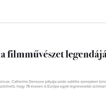
ia filmművészet legendájá
kincse. Catherine Deneuve pályája során sokféle szerepben tün
öszönhető, hogy 78 évesen is Európa egyik legnevesebb színész