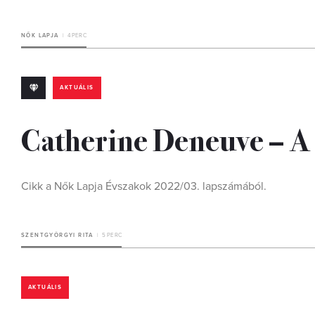
NŐK LAPJA
4 PERC
AKTUÁLIS
Catherine Deneuve – A f
Cikk a Nők Lapja Évszakok 2022/03. lapszámából.
SZENTGYÖRGYI RITA
5 PERC
AKTUÁLIS