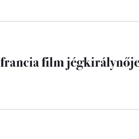
rancia film jégkirálynőj