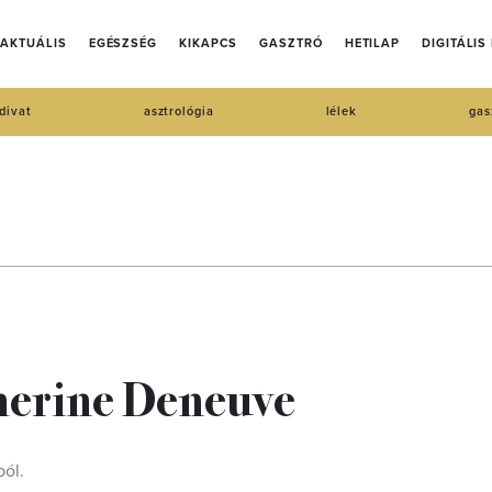
AKTUÁLIS
EGÉSZSÉG
KIKAPCS
GASZTRÓ
HETILAP
DIGITÁLIS
divat
asztrológia
lélek
gas
therine Deneuve
ból.