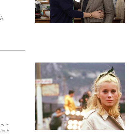
 A
 éves
ján 5