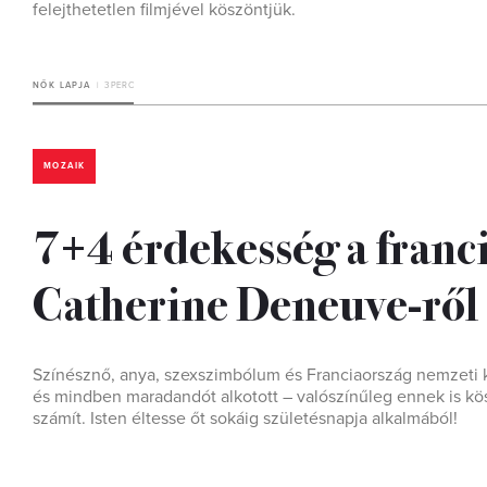
felejthetetlen filmjével köszöntjük.
NŐK LAPJA
3 PERC
MOZAIK
7+4 érdekesség a franc
Catherine Deneuve-ről
Színésznő, anya, szexszimbólum és Franciaország nemzeti 
és mindben maradandót alkotott – valószínűleg ennek is k
számít. Isten éltesse őt sokáig születésnapja alkalmából!