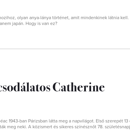
zihoz, olyan anya-lánya történet, amit mindenkinek látnia kell.
 hanem japán. Hogy is van ez?
a csodálatos Catherine
ac 1943-ban Párizsban látta meg a napvilágot. Első szerepét 13
zták meg neki. A közismert és sikeres színésznőt 78. születésnap