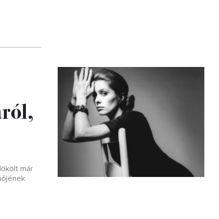
ról,
dökölt már
nőjének