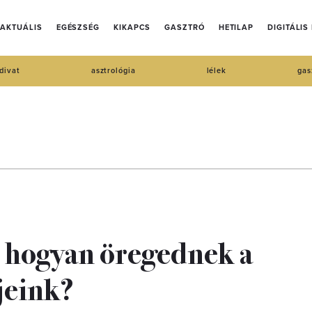
AKTUÁLIS
EGÉSZSÉG
KIKAPCS
GASZTRÓ
HETILAP
DIGITÁLIS
divat
asztrológia
lélek
gas
 hogyan öregednek a
jeink?