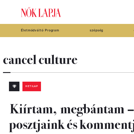
Életmódváltó Program
szépség
cancel culture
HETILAP
Kiírtam, megbántam –
posztjaink és komment