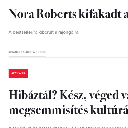
Nora Roberts kifakadt 
A bestselleríró kiborult a rajongóira.
RIBÁNSZKY ÁGOTA
2 PERC
AKTUÁLIS
Hibáztál? Kész, véged va
megsemmisítés kultúrá