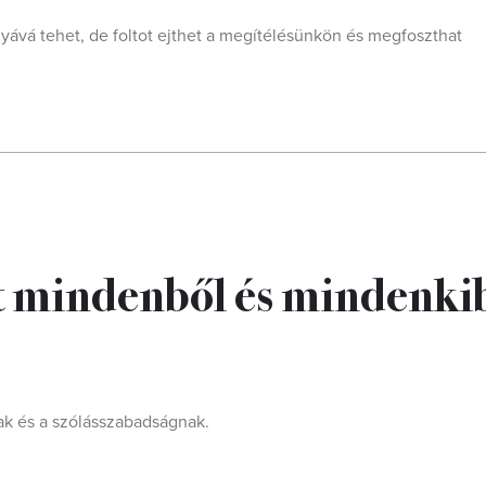
gyává tehet, de foltot ejthet a megítélésünkön és megfoszthat
t mindenből és mindenki
nak és a szólásszabadságnak.