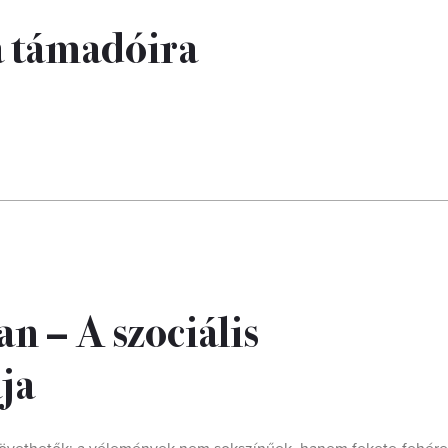
a támadóira
n – A szociális
ja