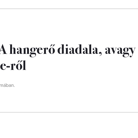
 A hangerő diadala, avagy
e-ről
ámában.