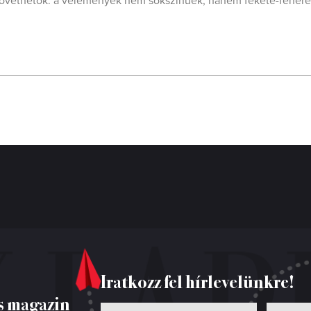
követhetők: a vélemények nem sokszínűek, hanem fekete-fehére
Iratkozz fel hírlevelünkre!
s magazin