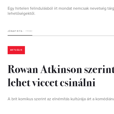
Egy hirtelen felindulásból írt mondat nemcsak nevetség tár
lehetőségektől.
JÓNAP RITA
7 PERC
AKTUÁLIS
Rowan Atkinson szerin
lehet viccet csinálni
A brit komikus szerint az elnémítás kultúrája árt a komédiá