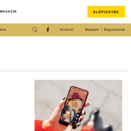
 MAGAZIN
ELŐFIZETEK
ztró
Hírlevél
Belépek
Regisztrálok