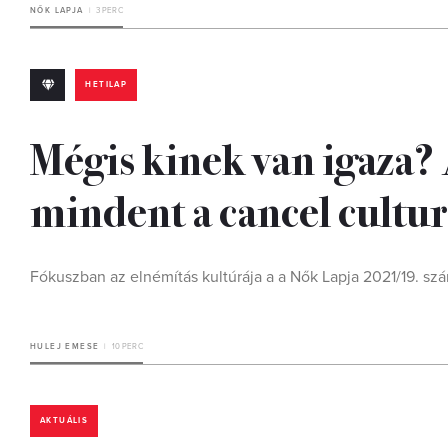
NŐK LAPJA
3 PERC
HETILAP
Mégis kinek van igaza?
mindent a cancel cultur
Fókuszban az elnémítás kultúrája a a Nők Lapja 2021/19. sz
HULEJ EMESE
10 PERC
AKTUÁLIS