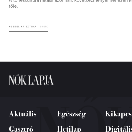
A törléskultúra hatása azonnali, következményei nehezen 
tőle.
KESSEL KRISZTINA
6 PERC
Aktuális
Egészség
Kikapcs
Gasztró
Hetilap
Digitáli