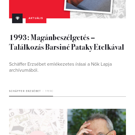
AKTUÁLIS
1993: Magánbeszélgetés –
Találkozás Barsiné Pataky Etelkával
Schäffer Erzsébet emlékezetes írásai a Nők Lapja
archívumából.
SCHÄFFER ERZSÉBET
7 PERC