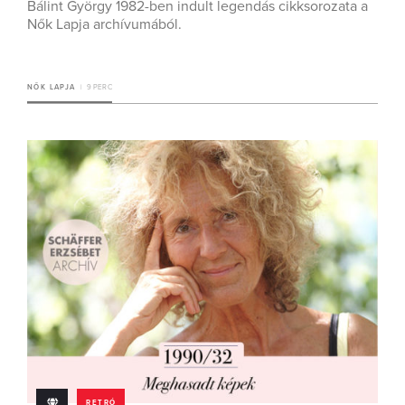
Bálint György 1982-ben indult legendás cikksorozata a
Nők Lapja archívumából.
NŐK LAPJA
9 PERC
RETRÓ