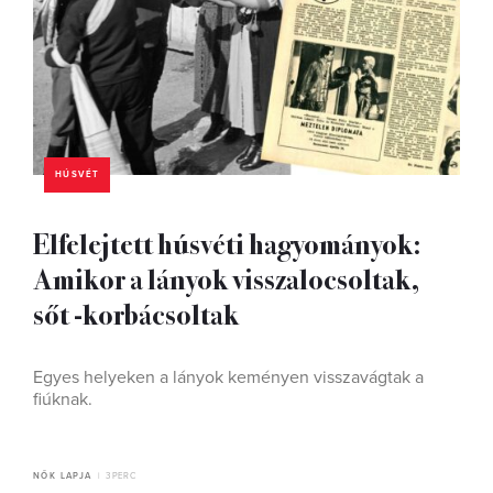
HÚSVÉT
Elfelejtett húsvéti hagyományok:
Amikor a lányok visszalocsoltak,
sőt -korbácsoltak
Egyes helyeken a lányok keményen visszavágtak a
fiúknak.
NŐK LAPJA
3 PERC