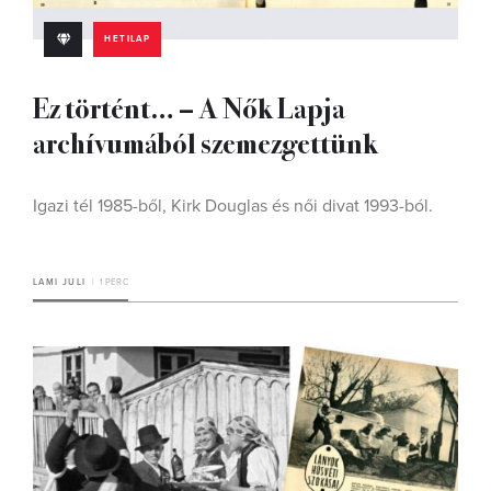
HETILAP
Ez történt… – A Nők Lapja
archívumából szemezgettünk
Igazi tél 1985-ből, Kirk Douglas és női divat 1993-ból.
LAMI JULI
1 PERC