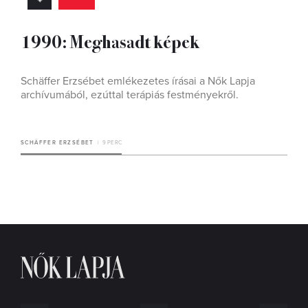
1990: Meghasadt képek
Schäffer Erzsébet emlékezetes írásai a Nők Lapja
archívumából, ezúttal terápiás festményekről.
SCHÄFFER ERZSÉBET
9 PERC