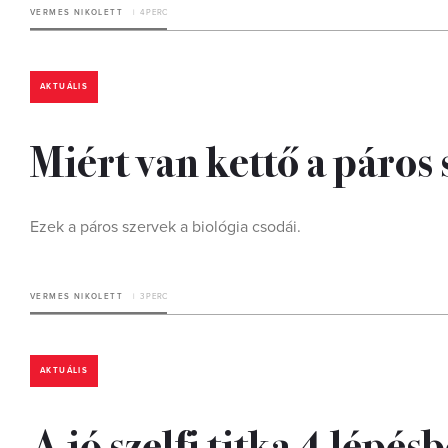
VERMES NIKOLETT
4 PERC
AKTUÁLIS
Miért van kettő a páros
Ezek a páros szervek a biológia csodái.
VERMES NIKOLETT
3 PERC
AKTUÁLIS
A jó szelfi titka 4 lépés