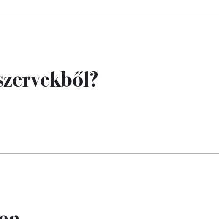
 szervekből?
ben