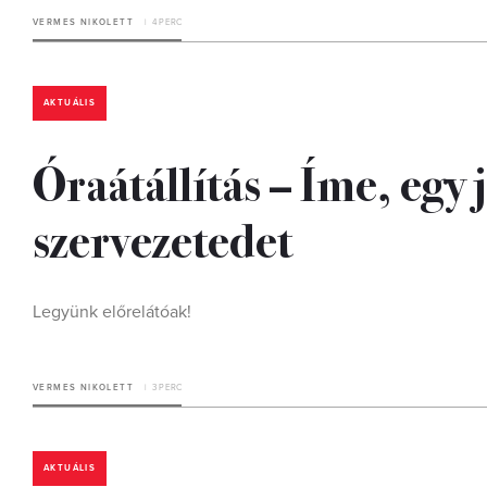
VERMES NIKOLETT
4 PERC
AKTUÁLIS
Óraátállítás – Íme, egy 
szervezetedet
Legyünk előrelátóak!
VERMES NIKOLETT
3 PERC
AKTUÁLIS