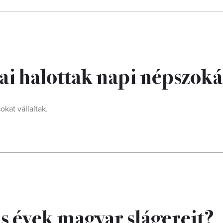
ai halottak napi népszok
kat vállaltak.
s évek magyar slágereit?