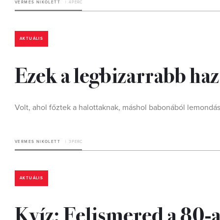
VERMES NIKOLETT
4 PERC
AKTUÁLIS
Ezek a legbizarrabb haz
Volt, ahol főztek a halottaknak, máshol babonából lemondáso
VERMES NIKOLETT
3 PERC
AKTUÁLIS
Kvíz: Felismered a 80-a