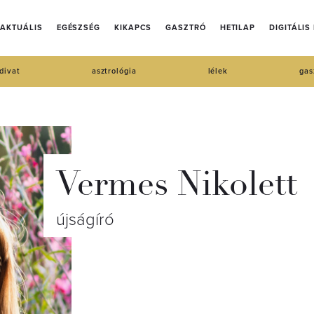
AKTUÁLIS
EGÉSZSÉG
KIKAPCS
GASZTRÓ
HETILAP
DIGITÁLIS
divat
asztrológia
lélek
gas
Vermes Nikolett
újságíró