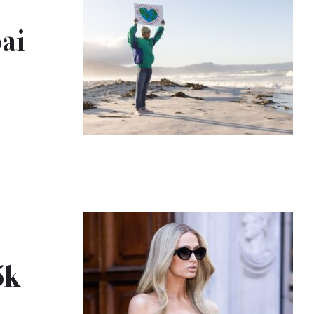
ai
ők