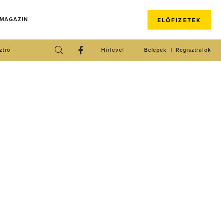
 MAGAZIN
ELŐFIZETEK
ztró
Hírlevél
Belépek
Regisztrálok