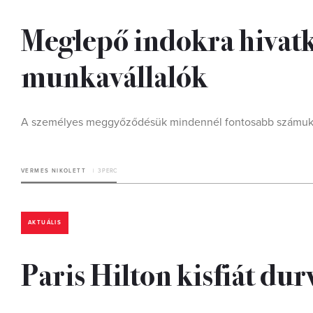
Meglepő indokra hivat
munkavállalók
A személyes meggyőződésük mindennél fontosabb számuk
VERMES NIKOLETT
3 PERC
AKTUÁLIS
Paris Hilton kisfiát du