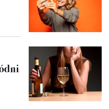
lódni