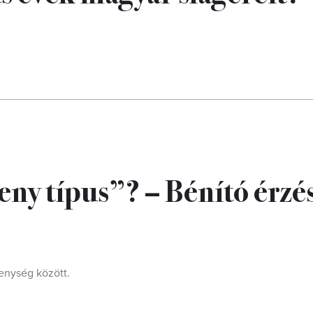
keny típus”? – Bénító érzé
kenység között.