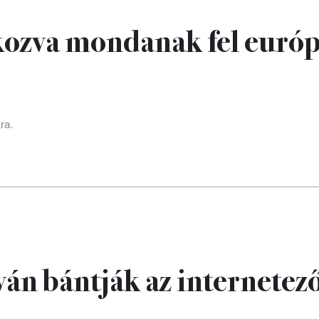
kozva mondanak fel európ
ra.
rván bántják az internetez