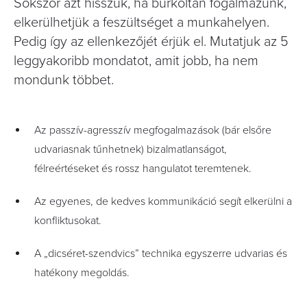
Sokszor azt hisszük, ha burkoltan fogalmazunk,
elkerülhetjük a feszültséget a munkahelyen.
Pedig így az ellenkezőjét érjük el. Mutatjuk az 5
leggyakoribb mondatot, amit jobb, ha nem
mondunk többet.
Az passzív-agresszív megfogalmazások (bár elsőre
udvariasnak tűnhetnek) bizalmatlanságot,
félreértéseket és rossz hangulatot teremtenek.
Az egyenes, de kedves kommunikáció segít elkerülni a
konfliktusokat.
A „dicséret-szendvics” technika egyszerre udvarias és
hatékony megoldás.