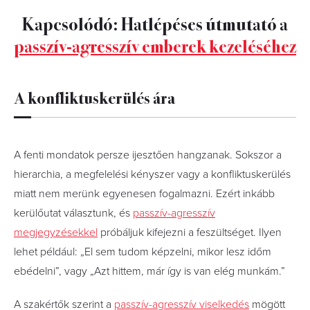
Kapcsolódó: Hatlépéses útmutató a
passzív-agresszív emberek kezeléséhez
A konfliktuskerülés ára
A fenti mondatok persze ijesztően hangzanak. Sokszor a
hierarchia, a megfelelési kényszer vagy a konfliktuskerülés
miatt nem merünk egyenesen fogalmazni. Ezért inkább
kerülőutat választunk, és
passzív-agresszív
megjegyzésekkel
próbáljuk kifejezni a feszültséget. Ilyen
lehet például: „El sem tudom képzelni, mikor lesz időm
ebédelni”, vagy „Azt hittem, már így is van elég munkám.”
A szakértők szerint a
passzív-agresszív viselkedés
mögött