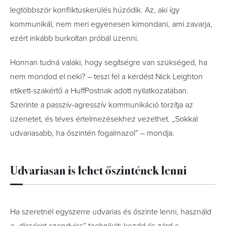
legtöbbször konfliktuskerülés húzódik. Az, aki így
kommunikál, nem meri egyenesen kimondani, ami zavarja,
ezért inkább burkoltan próbál üzenni.
Honnan tudná valaki, hogy segítségre van szükséged, ha
nem mondod el neki? – teszi fel a kérdést Nick Leighton
etikett-szakértő a HuffPostnak adott nyilatkozatában.
Szerinte a passzív-agresszív kommunikáció torzítja az
üzenetet, és téves értelmezésekhez vezethet. „Sokkal
udvariasabb, ha őszintén fogalmazol” – mondja.
Udvariasan is lehet őszintének lenni
Ha szeretnél egyszerre udvarias és őszinte lenni, használd