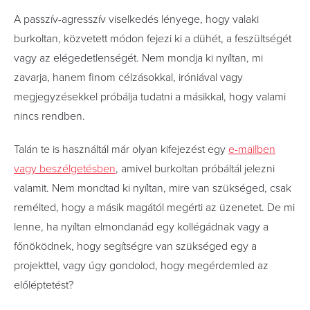
A passzív-agresszív viselkedés lényege, hogy valaki
burkoltan, közvetett módon fejezi ki a dühét, a feszültségét
vagy az elégedetlenségét. Nem mondja ki nyíltan, mi
zavarja, hanem finom célzásokkal, iróniával vagy
megjegyzésekkel próbálja tudatni a másikkal, hogy valami
nincs rendben.
Talán te is használtál már olyan kifejezést egy
e-mailben
vagy beszélgetésben
, amivel burkoltan próbáltál jelezni
valamit. Nem mondtad ki nyíltan, mire van szükséged, csak
remélted, hogy a másik magától megérti az üzenetet. De mi
lenne, ha nyíltan elmondanád egy kollégádnak vagy a
főnöködnek, hogy segítségre van szükséged egy a
projekttel, vagy úgy gondolod, hogy megérdemled az
előléptetést?