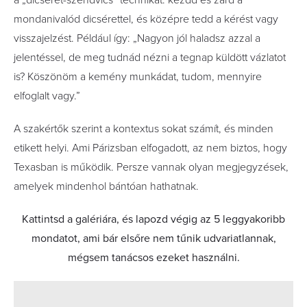
a „dicséret-szendvics” technikát: kezdd és zárd a
mondanivalód dicsérettel, és középre tedd a kérést vagy
visszajelzést. Például így: „Nagyon jól haladsz azzal a
jelentéssel, de meg tudnád nézni a tegnap küldött vázlatot
is? Köszönöm a kemény munkádat, tudom, mennyire
elfoglalt vagy.”
A szakértők szerint a kontextus sokat számít, és minden
etikett helyi. Ami Párizsban elfogadott, az nem biztos, hogy
Texasban is működik. Persze vannak olyan megjegyzések,
amelyek mindenhol bántóan hathatnak.
Kattintsd a galériára, és lapozd végig az 5 leggyakoribb
mondatot, ami bár elsőre nem tűnik udvariatlannak,
mégsem tanácsos ezeket használni.