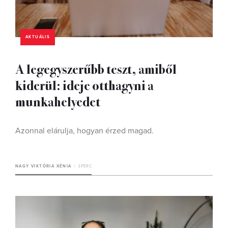
AKTUÁLIS
A legegyszerűbb teszt, amiből
kiderül: ideje otthagyni a
munkahelyedet
Azonnal elárulja, hogyan érzed magad.
NAGY VIKTÓRIA XÉNIA
3 PERC