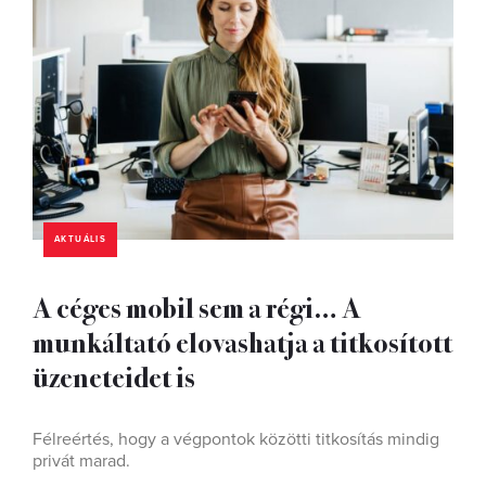
AKTUÁLIS
A céges mobil sem a régi… A
munkáltató elovashatja a titkosított
üzeneteidet is
Félreértés, hogy a végpontok közötti titkosítás mindig
privát marad.