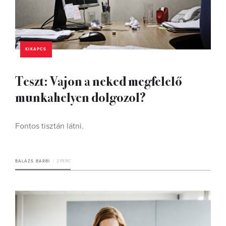
KIKAPCS
Teszt: Vajon a neked megfelelő
munkahelyen dolgozol?
Fontos tisztán látni.
BALÁZS BARBI
2 PERC