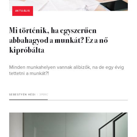
AKTUÁLIS
Mi történik, ha egyszerűen
abbahagyod a munkát? Ez a nő
kipróbálta
Minden munkahelyen vannak alibizők, na de egy évig
tettetni a munkát?!
SEBESTYÉN HÉDI
3 PERC