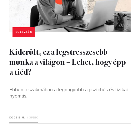
EGÉSZSÉG
Kiderült, ez a legstresszesebb
munka a világon – Lehet, hogy épp
a tiéd?
Ebben a szakmában a legnagyobb a pszichés és fizikai
nyomás.
KOCSIS M.
3 PERC