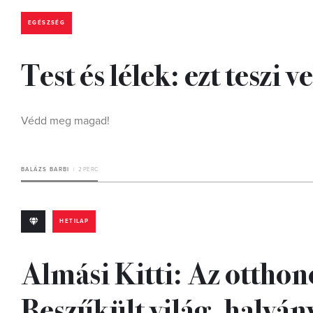
EGÉSZSÉG
Test és lélek: ezt teszi
Védd meg magad!
BALÁZS BARBI
2 PERC
HETILAP
Almási Kitti: Az otth
Beszűkült világ, halvá