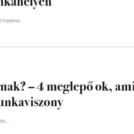
nkahelyen
t hatalma.
nak? – 4 meglepő ok, am
unkaviszony
t...