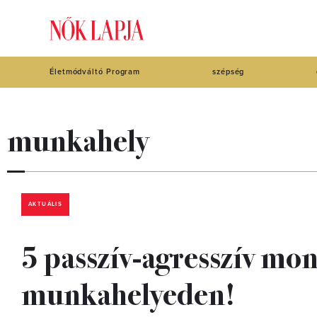
Életmódváltó Program
szépség
munkahely
AKTUÁLIS
5 passzív-agresszív mo
munkahelyeden!