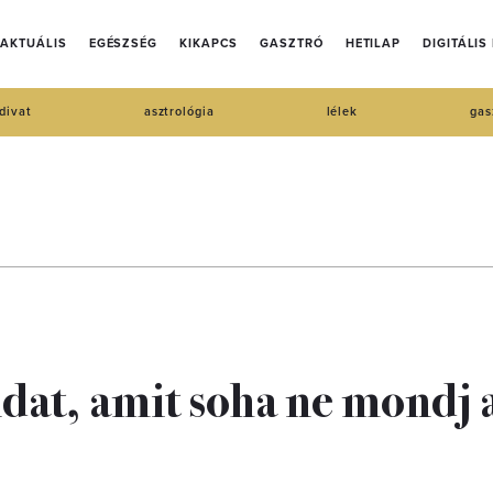
AKTUÁLIS
EGÉSZSÉG
KIKAPCS
GASZTRÓ
HETILAP
DIGITÁLIS
divat
asztrológia
lélek
gas
ndat, amit soha ne mondj 