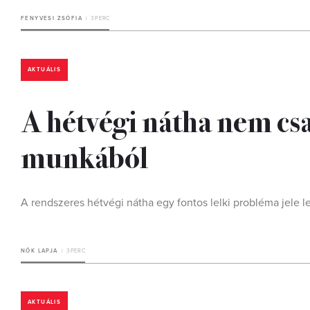
FENYVESI ZSÓFIA
3 PERC
AKTUÁLIS
A hétvégi nátha nem csa
munkából
A rendszeres hétvégi nátha egy fontos lelki probléma jele l
NŐK LAPJA
3 PERC
AKTUÁLIS