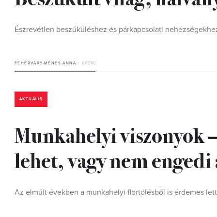
Észrevétlen beszűküléshez és párkapcsolati nehézségekhez v
FEHÉRVÁRY-MÉNES ANNA
6 PERC
AKTUÁLIS
Munkahelyi viszonyok –
lehet, vagy nem engedi 
Az elmúlt években a munkahelyi flörtölésből is érdemes lett