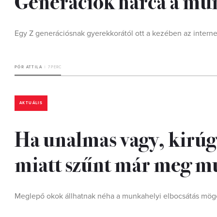
Generációk harca a mu
Egy Z generációsnak gyerekkorától ott a kezében az interne
PÓR ATTILA
7 PERC
AKTUÁLIS
Ha unalmas vagy, kirúg
miatt szűnt már meg m
Meglepő okok állhatnak néha a munkahelyi elbocsátás mögöt