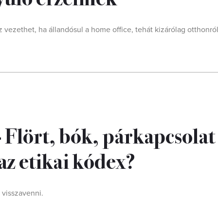
ezethet, ha állandósul a home office, tehát kizárólag otthonró
 Flört, bók, párkapcsolat
az etikai kódex?
 visszavenni.