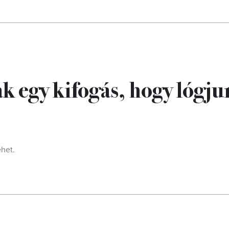
k egy kifogás, hogy lógju
ehet.