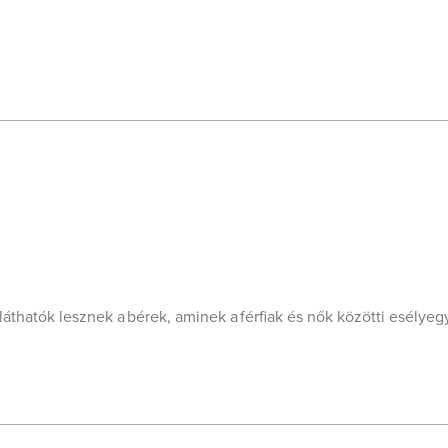
áthatók lesznek a bérek, aminek a férfiak és nők közötti esélye