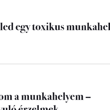
 veled egy toxikus munkahe
onom a munkahelyem –
nyuló érzelmek