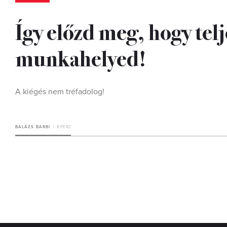
Így előzd meg, hogy telj
munkahelyed!
A kiégés nem tréfadolog!
BALÁZS BARBI
8 PERC