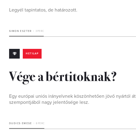
Legyél tapintatos, de határozott.
SIMON ESZTER
3 PERC
HETILAP
Vége a bértitoknak?
Egy európai uniós irányelvnek köszönhetően jövő nyártól átl
szempontjából nagy jelentősége lesz.
DUDICS EMESE
8 PERC