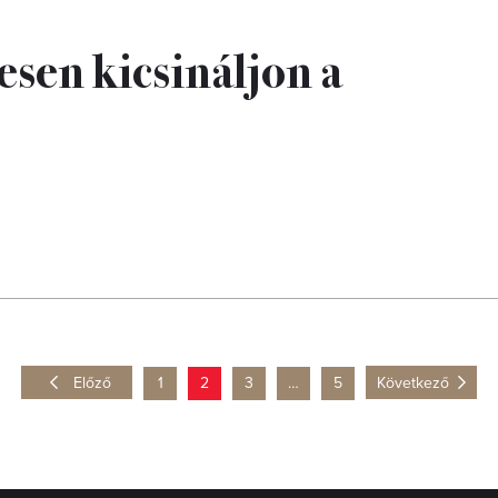
esen kicsináljon a
Előző
1
2
3
…
5
Következő