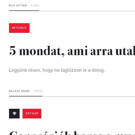
BUS ISTVÁN
6 PERC
AKTUÁLIS
5 mondat, ami arra utal
Legyünk résen, hogy ne taglózzon le a dolog.
BALÁZS BARBI
2 PERC
HETILAP