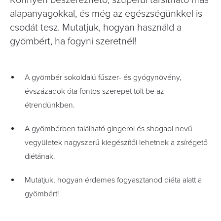
Könnyen beszerezhető, szuperül társítható más
alapanyagokkal, és még az egészségünkkel is
csodát tesz. Mutatjuk, hogyan használd a
gyömbért, ha fogyni szeretnél!
A gyömbér sokoldalú fűszer- és gyógynövény,
évszázadok óta fontos szerepet tölt be az
étrendünkben.
A gyömbérben található gingerol és shogaol nevű
vegyületek nagyszerű kiegészítői lehetnek a zsírégető
diétának.
Mutatjuk, hogyan érdemes fogyasztanod diéta alatt a
gyömbért!