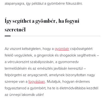
alapanyagra, így például a gyömbérre fókuszálni.
Így segíthet a gyömbér, ha fogyni
szeretnél
Az viszont kétségtelen, hogy a
gyömbér
csípősségéért
felelő vegyületek, a gingerolok és shogaolok segíthetnek –
a vércukorszint szabályozásán, a gyomornedv
termelődésén és az emésztés javításán keresztül –
felpörgetni az anyagcserét, amelynek bizonyítottan nagy
szerepe van a
fogyásban
. Mutatjuk, hogyan érdemes
fogyasztanod a gyömbért, ha te is életmódváltásba kezdtél
az ünnepi lakomák után!