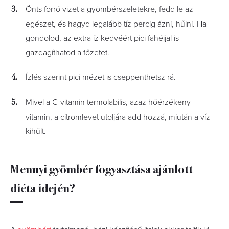
Önts forró vizet a gyömbérszeletekre, fedd le az
egészet, és hagyd legalább tíz percig ázni, hűlni. Ha
gondolod, az extra íz kedvéért pici fahéjjal is
gazdagíthatod a főzetet.
Ízlés szerint pici mézet is cseppenthetsz rá.
Mivel a C-vitamin termolabilis, azaz hőérzékeny
vitamin, a citromlevet utoljára add hozzá, miután a víz
kihűlt.
Mennyi gyömbér fogyasztása ajánlott
diéta idején?