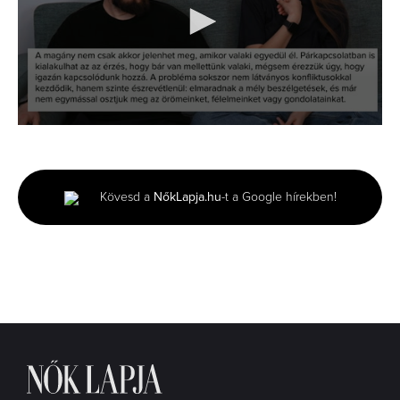
0
seconds
of
1
minute,
Kövesd a
NőkLapja.hu
-t a Google hírekben!
18
seconds