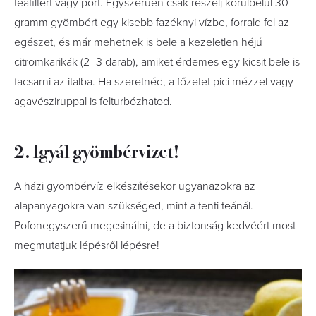
teafiltert vagy port. Egyszerűen csak reszelj körülbelül 30
gramm gyömbért egy kisebb fazéknyi vízbe, forrald fel az
egészet, és már mehetnek is bele a kezeletlen héjú
citromkarikák (2–3 darab), amiket érdemes egy kicsit bele is
facsarni az italba. Ha szeretnéd, a főzetet pici mézzel vagy
agavésziruppal is felturbózhatod.
2. Igyál gyömbérvizet!
A házi gyömbérvíz elkészítésekor ugyanazokra az
alapanyagokra van szükséged, mint a fenti teánál.
Pofonegyszerű megcsinálni, de a biztonság kedvéért most
megmutatjuk lépésről lépésre!