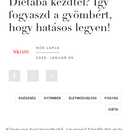
Diétába kezdtél? Így
fogyaszd a gyömbért,
hogy hatásos legyen!
NŐK LAPJA
2025. JANUÁR 09.
EGÉSZSÉG
GYÖMBÉR
ÉLETMÓDVÁLTÁS
FOGYÁS
DIÉTA