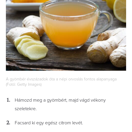
A gyömbér évszázadok óta a népi orvoslás fontos alapanyaga
(Fotó: Getty Images)
Hámozd meg a gyömbért, majd vágd vékony
szeletekre.
Facsard ki egy egész citrom levét.