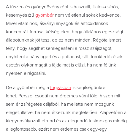
A fűszer- és gyógynövényként is használt, illatos-csípős,
kesernyés ízű
gyömbér
nem véletlenül sokak kedvence.
Mivel vitaminok, ásványi anyagok és antioxidánsok
koncentrált forrása, kétségtelen, hogy általános egészségi
állapotunknak jót tesz, de ez nem minden. Régóta ismert
tény, hogy segíthet semlegesíteni a rossz szájszagot,
enyhíteni a hányingert és a puffadást, sőt, torokfertőzések
esetén olykor magát a fájdalmat is elűzi, ha nem félünk
nyersen elrágcsálni.
De a gyömbér még a
fogyásban
is segítségünkre
lehet. Persze, csodát nem érdemes várni tőle, hiszen mit
sem ér zsírégetés céljából, ha mellette nem mozgunk
eleget, illetve, ha nem étkezünk megfelelően. Alapvetően a
kiegyensúlyozott étrend és az elegendő testmozgás mindig
a legfontosabb, ezért nem érdemes csak egy-egy