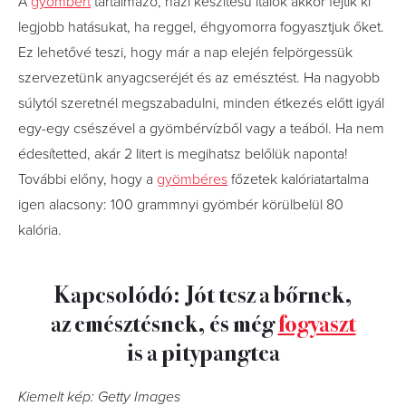
A
gyömbért
tartalmazó, házi készítésű italok akkor fejtik ki
legjobb hatásukat, ha reggel, éhgyomorra fogyasztjuk őket.
Ez lehetővé teszi, hogy már a nap elején felpörgessük
szervezetünk anyagcseréjét és az emésztést. Ha nagyobb
súlytól szeretnél megszabadulni, minden étkezés előtt igyál
egy-egy csészével a gyömbérvízből vagy a teából. Ha nem
édesítetted, akár 2 litert is megihatsz belőlük naponta!
További előny, hogy a
gyömbéres
főzetek kalóriatartalma
igen alacsony: 100 grammnyi gyömbér körülbelül 80
kalória.
Kapcsolódó: Jót tesz a bőrnek,
az emésztésnek, és még
fogyaszt
is a pitypangtea
Kiemelt kép: Getty Images