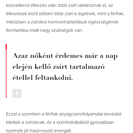
közvetlenül étkezés után több zsírt raktároznak el, az
étkezések közti időben több zsírt is égetnek, mint a férfiak,
miközben a zsírokra hormonháztartásuk egészségének
fenntartása miatt nagy szükségük van.
Azaz nőként érdemes már a nap
elején kellő zsírt tartalmazó
étellel feltankolni.
Ezzel a szemben a férfiak anyagcserefolyamatai kevésbé
kitettek a zsíroknak, és a szénhidrátokból gyorsabban
nyernek jól hasznosuló energiát.