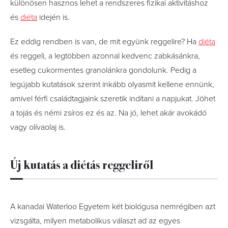
különösen hasznos lehet a rendszeres fizikai aktivitáshoz
és
diéta
idején is.
Ez eddig rendben is van, de mit együnk reggelire? Ha
diéta
és reggeli, a legtöbben azonnal kedvenc zabkásánkra,
esetleg cukormentes granolánkra gondolunk. Pedig a
legújabb kutatások szerint inkább olyasmit kellene ennünk,
amivel férfi családtagjaink szeretik indítani a napjukat. Jöhet
a tojás és némi zsíros ez és az. Na jó, lehet akár avokádó
vagy olívaolaj is.
Új kutatás a diétás reggeliről
A kanadai Waterloo Egyetem két biológusa nemrégiben azt
vizsgálta, milyen metabolikus választ ad az egyes