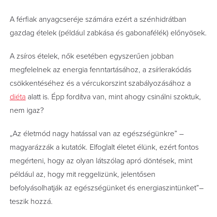
A férfiak anyagcseréje számára ezért a szénhidrátban
gazdag ételek (például zabkása és gabonafélék) előnyösek.
A zsíros ételek, nők esetében egyszerűen jobban
megfelelnek az energia fenntartásához, a zsírlerakódás
csökkentéséhez és a vércukorszint szabályozásához a
diéta
alatt is. Épp fordítva van, mint ahogy csinálni szoktuk,
nem igaz?
„Az életmód nagy hatással van az egészségünkre” –
magyarázzák a kutatók. Elfoglalt életet élünk, ezért fontos
megérteni, hogy az olyan látszólag apró döntések, mint
például az, hogy mit reggelizünk, jelentősen
befolyásolhatják az egészségünket és energiaszintünket”–
teszik hozzá.