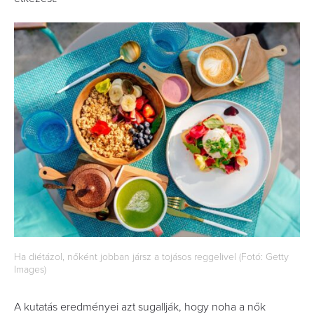
Ha diétázol, nőként jobban jársz a tojásos reggelivel (Fotó: Getty
Images)
A kutatás eredményei azt sugallják, hogy noha a nők