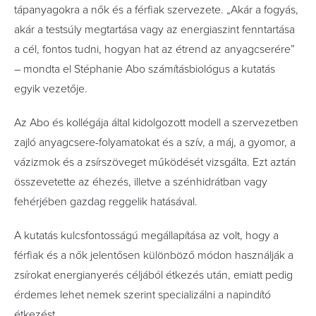
tápanyagokra a nők és a férfiak szervezete. „Akár a fogyás,
akár a testsúly megtartása vagy az energiaszint fenntartása
a cél, fontos tudni, hogyan hat az étrend az anyagcserére”
– mondta el Stéphanie Abo számításbiológus a kutatás
egyik vezetője.
Az Abo és kollégája által kidolgozott modell a szervezetben
zajló anyagcsere-folyamatokat és a szív, a máj, a gyomor, a
vázizmok és a zsírszöveget működését vizsgálta. Ezt aztán
összevetette az éhezés, illetve a szénhidrátban vagy
fehérjében gazdag reggelik hatásával.
A kutatás kulcsfontosságú megállapítása az volt, hogy a
férfiak és a nők jelentősen különböző módon használják a
zsírokat energianyerés céljából étkezés után, emiatt pedig
érdemes lehet nemek szerint specializálni a napindító
étkezést.