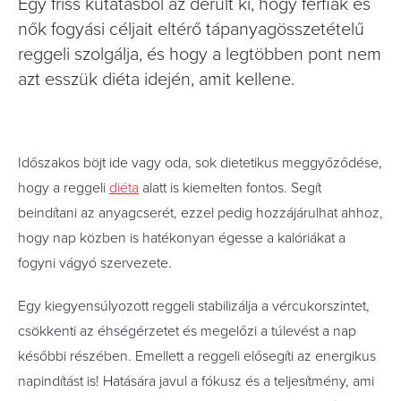
Egy friss kutatásból az derült ki, hogy férfiak és
nők fogyási céljait eltérő tápanyagösszetételű
reggeli szolgálja, és hogy a legtöbben pont nem
azt esszük diéta idején, amit kellene.
Időszakos böjt ide vagy oda, sok dietetikus meggyőződése,
hogy a reggeli
diéta
alatt is kiemelten fontos. Segít
beindítani az anyagcserét, ezzel pedig hozzájárulhat ahhoz,
hogy nap közben is hatékonyan égesse a kalóriákat a
fogyni vágyó szervezete.
Egy kiegyensúlyozott reggeli stabilizálja a vércukorszintet,
csökkenti az éhségérzetet és megelőzi a túlevést a nap
későbbi részében. Emellett a reggeli elősegíti az energikus
napindítást is! Hatására javul a fókusz és a teljesítmény, ami