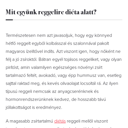
Mit együnk reggelire diéta alatt?
Természetesen nem azt javasoljuk, hogy egy könnyed
hétfő reggelt egyből kolbásszal és szalonnával pakolt
magyaros ízelítővel indíts. Azt viszont igen, hogy nőként ne
félj a jó zsíroktól. Bátran egyél tojásos reggeliket, vagy olyan
pirítóst, amin valamilyen egészséges növényi zsírt
tartalmazó feltét, avokadó, vagy épp hummusz van, esetleg
sajttal raktad meg, és kevés olivaolajat locsoltál rá. Az ilyen
típusú reggeli nemcsak az anyagcserénknek és
hormonrendszerünknek kedvez, de hosszabb távú
jóllakottságot is eredményez.
A magasabb zsírtartalmú
diétás
reggeli mellől viszont