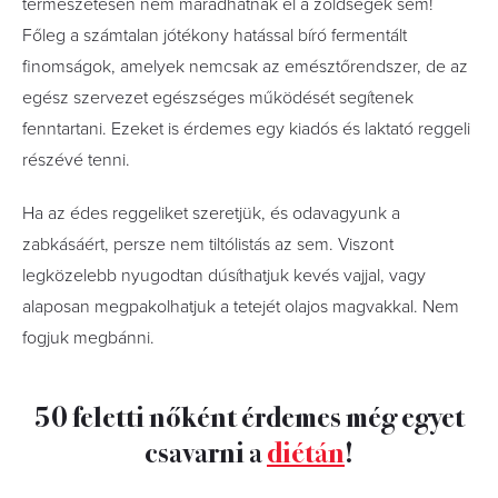
természetesen nem maradhatnak el a zöldségek sem!
Főleg a számtalan jótékony hatással bíró fermentált
finomságok, amelyek nemcsak az emésztőrendszer, de az
egész szervezet egészséges működését segítenek
fenntartani. Ezeket is érdemes egy kiadós és laktató reggeli
részévé tenni.
Ha az édes reggeliket szeretjük, és odavagyunk a
zabkásáért, persze nem tiltólistás az sem. Viszont
legközelebb nyugodtan dúsíthatjuk kevés vajjal, vagy
alaposan megpakolhatjuk a tetejét olajos magvakkal. Nem
fogjuk megbánni.
50 feletti nőként érdemes még egyet
csavarni a
diétán
!