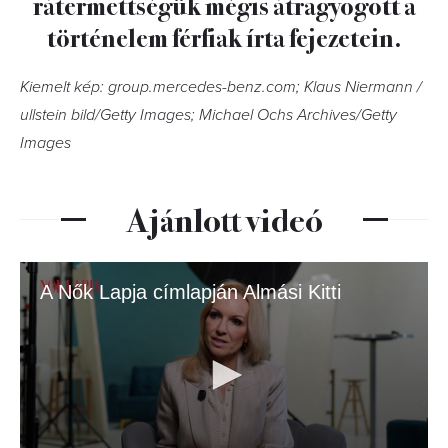
rátermettségük mégis átragyogott a
történelem férfiak írta fejezetein.
Kiemelt kép: group.mercedes-benz.com; Klaus Niermann /
ullstein bild/Getty Images; Michael Ochs Archives/Getty
Images
Ajánlott videó
A Nők Lapja címlapján Almási Kitti