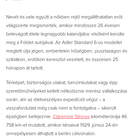
Nevét és vele együtt a nőkben rejlő megállíthatatlan erőt
világszerte megismerték, amikor mindössze 26 évesen
belevágott élete legnagyobb kalandjába: elsőként kerülte
meg a Földet autójával. Az Adler Standard 6-os modellel
megtett útja jégen, embertelen hőségben, pusztaságon és
sziklákon, erdőkön keresztül vezetett, és összesen 25
hónapon át tartott.
Térképet, biztonságos utakat, benzinkutakat vagy épp
szerelőműhelyeket kellett nélkülöznie merész vállalkozása
során, ám az életveszélyes expedíciót végül – a
visszafordulást még csak nem is fontolgatva – sikerült
épségben befejeznie.
Clärenore Stinnes
kilométerórája 46
758 km-et mutatott, amikor társaival 1929. június 24-én
ünnepélyesen áthajtott a berlini célvonalon.