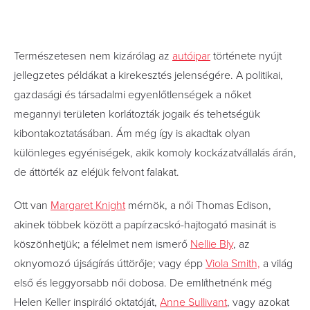
Természetesen nem kizárólag az
autóipar
története nyújt
jellegzetes példákat a kirekesztés jelenségére. A politikai,
gazdasági és társadalmi egyenlőtlenségek a nőket
megannyi területen korlátozták jogaik és tehetségük
kibontakoztatásában. Ám még így is akadtak olyan
különleges egyéniségek, akik komoly kockázatvállalás árán,
de áttörték az eléjük felvont falakat.
Ott van
Margaret Knight
mérnök, a női Thomas Edison,
akinek többek között a papírzacskó-hajtogató masinát is
köszönhetjük; a félelmet nem ismerő
Nellie Bly
, az
oknyomozó újságírás úttörője; vagy épp
Viola Smith,
a világ
első és leggyorsabb női dobosa. De említhetnénk még
Helen Keller inspiráló oktatóját,
Anne Sullivant
, vagy azokat