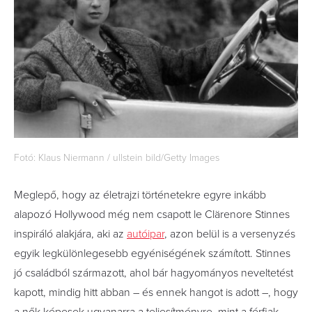
Fotó: Klaus Niermann / ullstein bild/Getty Images
Meglepő, hogy az életrajzi történetekre egyre inkább
alapozó Hollywood még nem csapott le Clärenore Stinnes
inspiráló alakjára, aki az
autóipar
, azon belül is a versenyzés
egyik legkülönlegesebb egyéniségének számított. Stinnes
jó családból származott, ahol bár hagyományos neveltetést
kapott, mindig hitt abban – és ennek hangot is adott –, hogy