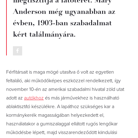
megtisztítja a látóteret. Mary
Anderson még ugyanabban az
évben, 1903-ban szabadalmat
kért találmányára.
Férfitársait is maga mögé utasítva ő volt az egyetlen
feltaláló, aki működőképes eszközzel rendelkezett, így
november 10-én az amerikai szabadalmi hivatal zöld utat
adott az
autókhoz
és más járművekhez is használható
ablaktisztító készülékre. A lapáthoz szükséges kar a
kormánykerék magasságában helyezkedett el,
használatakor a gumiszalaggal ellátott rugós lengőkar
működésbe lépett, majd visszarendeződött kiindulási