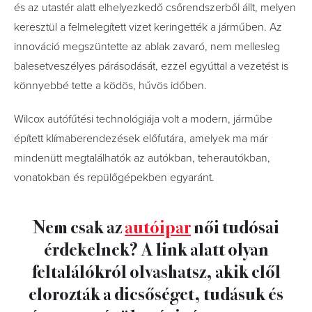
és az utastér alatt elhelyezkedő csőrendszerből állt, melyen
keresztül a felmelegített vizet keringették a járműben. Az
innováció megszüntette az ablak zavaró, nem mellesleg
balesetveszélyes párásodását, ezzel egyúttal a vezetést is
könnyebbé tette a ködös, hűvös időben.
Wilcox autófűtési technológiája volt a modern, járműbe
épített klímaberendezések előfutára, amelyek ma már
mindenütt megtalálhatók az autókban, teherautókban,
vonatokban és repülőgépekben egyaránt.
Nem csak az
autóipar
női tudósai
érdekelnek? A link alatt olyan
feltalálókról olvashatsz, akik elől
elorozták a dicsőséget, tudásuk és