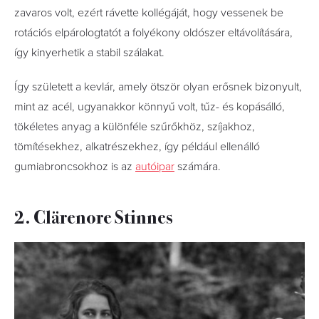
zavaros volt, ezért rávette kollégáját, hogy vessenek be
rotációs elpárologtatót a folyékony oldószer eltávolítására,
így kinyerhetik a stabil szálakat.
Így született a kevlár, amely ötször olyan erősnek bizonyult,
mint az acél, ugyanakkor könnyű volt, tűz- és kopásálló,
tökéletes anyag a különféle szűrőkhöz, szíjakhoz,
tömítésekhez, alkatrészekhez, így például ellenálló
gumiabroncsokhoz is az
autóipar
számára.
2. Clärenore Stinnes