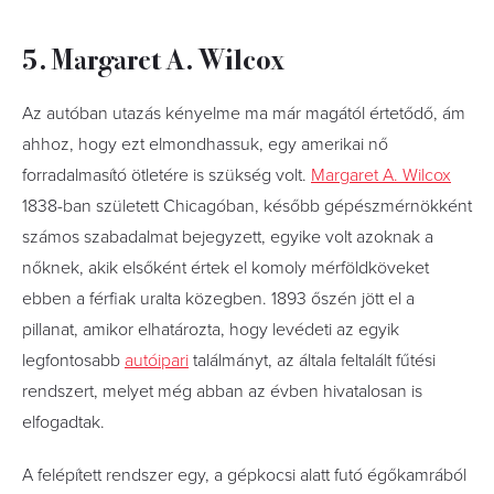
5. Margaret A. Wilcox
Az autóban utazás kényelme ma már magától értetődő, ám
ahhoz, hogy ezt elmondhassuk, egy amerikai nő
forradalmasító ötletére is szükség volt.
Margaret A. Wilcox
1838-ban született Chicagóban, később gépészmérnökként
számos szabadalmat bejegyzett, egyike volt azoknak a
nőknek, akik elsőként értek el komoly mérföldköveket
ebben a férfiak uralta közegben. 1893 őszén jött el a
pillanat, amikor elhatározta, hogy levédeti az egyik
legfontosabb
autóipari
találmányt, az általa feltalált fűtési
rendszert, melyet még abban az évben hivatalosan is
elfogadtak.
A felépített rendszer egy, a gépkocsi alatt futó égőkamrából