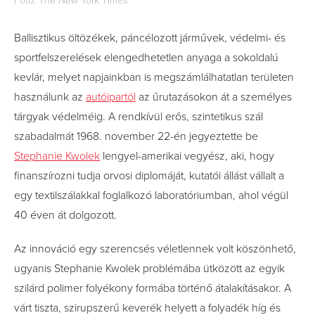
Fotó: The New York Times
Ballisztikus öltözékek, páncélozott járművek, védelmi- és
sportfelszerelések elengedhetetlen anyaga a sokoldalú
kevlár, melyet napjainkban is megszámlálhatatlan területen
használunk az
autóipartól
az űrutazásokon át a személyes
tárgyak védelméig. A rendkívül erős, szintetikus szál
szabadalmát 1968. november 22-én jegyeztette be
Stephanie Kwolek
lengyel-amerikai vegyész, aki, hogy
finanszírozni tudja orvosi diplomáját, kutatói állást vállalt a
egy textilszálakkal foglalkozó laboratóriumban, ahol végül
40 éven át dolgozott.
Az innováció egy szerencsés véletlennek volt köszönhető,
ugyanis Stephanie Kwolek problémába ütközött az egyik
szilárd polimer folyékony formába történő átalakításakor. A
várt tiszta, szirupszerű keverék helyett a folyadék híg és