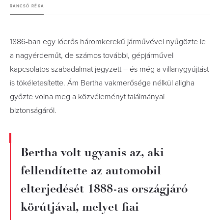
RANCSÓ RÉKA
1886-ban egy lóerős háromkerekű járművével nyűgözte le
a nagyérdeműt, de számos további, gépjárművel
kapcsolatos szabadalmat jegyzett – és még a villanygyújtást
is tökéletesítette. Ám Bertha vakmerősége nélkül aligha
győzte volna meg a közvéleményt találmányai
biztonságáról.
Bertha volt ugyanis az, aki
fellendítette az automobil
elterjedését 1888-as országjáró
körútjával, melyet fiai