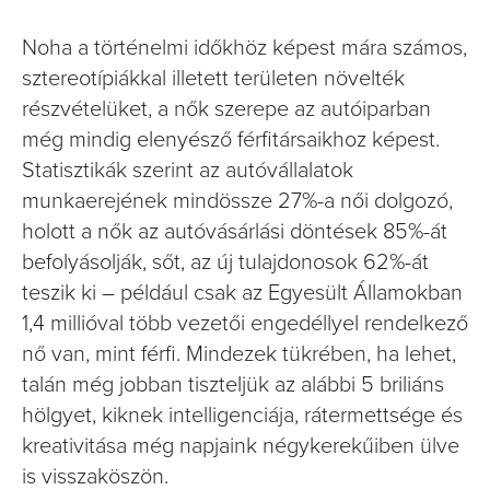
Noha a történelmi időkhöz képest mára számos,
sztereotípiákkal illetett területen növelték
részvételüket, a nők szerepe az autóiparban
még mindig elenyésző férfitársaikhoz képest.
Statisztikák szerint az autóvállalatok
munkaerejének mindössze 27%-a női dolgozó,
holott a nők az autóvásárlási döntések 85%-át
befolyásolják, sőt, az új tulajdonosok 62%-át
teszik ki – például csak az Egyesült Államokban
1,4 millióval több vezetői engedéllyel rendelkező
nő van, mint férfi. Mindezek tükrében, ha lehet,
talán még jobban tiszteljük az alábbi 5 briliáns
hölgyet, kiknek intelligenciája, rátermettsége és
kreativitása még napjaink négykerekűiben ülve
is visszaköszön.