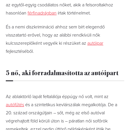
az egytől-egyig csodálatos nőket, akik a felsoroltakhoz
hasonlóan
férfinadrágban
írtak történelmet.
És a nemi diszkrimináció ahhoz sem bírt elegendő
visszatartó erővel, hogy az alábbi rendkívüli nők
kulcsszereplőként vegyék ki részüket az
autóipar
fejlesztéséből.
5 nő, aki forradalmasította az autóipart
Az ablaktörlő lapát feltalálója éppúgy nő volt, mint az
autófűtés
és a szintetikus kevlárszálak megalkotója. De a
20. század országútjain – sőt, még az első autóval
végrehajtott föld körüli úton is – páratlan női sofőrök
remekeltek, ezzel pedig úttörő példaképként írták be