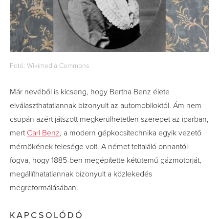
Fotó: Wikimedia Commons
Már nevéből is kicseng, hogy Bertha Benz élete
elválaszthatatlannak bizonyult az automobiloktól. Ám nem
csupán azért játszott megkerülhetetlen szerepet az iparban,
mert
Carl Benz
, a modern gépkocsitechnika egyik vezető
mérnökének felesége volt. A német feltaláló onnantól
fogva, hogy 1885-ben megépítette kétütemű gázmotorját,
megállíthatatlannak bizonyult a közlekedés
megreformálásában.
KAPCSOLÓDÓ