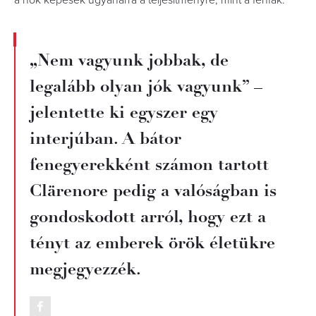
a nők képesek ugyanarra a teljesítményre, mint a férfiak.
„Nem vagyunk jobbak, de
legalább olyan jók vagyunk” –
jelentette ki egyszer egy
interjúban. A bátor
fenegyerekként számon tartott
Clärenore pedig a valóságban is
gondoskodott arról, hogy ezt a
tényt az emberek örök életükre
megjegyezzék.