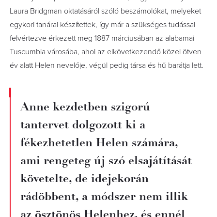
Laura Bridgman oktatásáról szóló beszámolókat, melyeket
egykori tanárai készítettek, így már a szükséges tudással
felvértezve érkezett meg 1887 márciusában az alabamai
Tuscumbia városába, ahol az elkövetkezendő közel ötven
év alatt Helen nevelője, végül pedig társa és hű barátja lett.
Anne kezdetben szigorú
tantervet dolgozott ki a
fékezhetetlen Helen számára,
ami rengeteg új szó elsajátítását
követelte, de idejekorán
rádöbbent, a módszer nem illik
az ösztönös Helenhez, és ennél