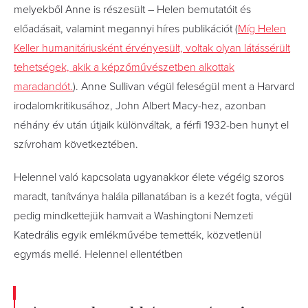
melyekből Anne is részesült – Helen bemutatóit és
előadásait, valamint megannyi híres publikációt (
Míg Helen
Keller humanitáriusként érvényesült, voltak olyan látássérült
tehetségek, akik a képzőművészetben alkottak
maradandót.
). Anne Sullivan végül feleségül ment a Harvard
irodalomkritikusához, John Albert Macy-hez, azonban
néhány év után útjaik különváltak, a férfi 1932-ben hunyt el
szívroham következtében.
Helennel való kapcsolata ugyanakkor élete végéig szoros
maradt, tanítványa halála pillanatában is a kezét fogta, végül
pedig mindkettejük hamvait a Washingtoni Nemzeti
Katedrális egyik emlékművébe temették, közvetlenül
egymás mellé. Helennel ellentétben