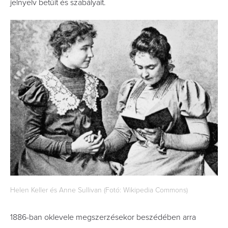
jelnyelv betűit és szabályait.
Helen Keller és Anne Sullivan (Fotó: Wikipedia Commons)
1886-ban oklevele megszerzésekor beszédében arra