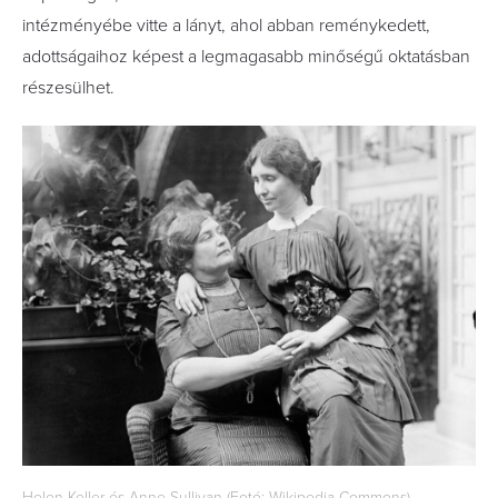
intézményébe vitte a lányt, ahol abban reménykedett,
adottságaihoz képest a legmagasabb minőségű oktatásban
részesülhet.
Helen Keller és Anne Sullivan (Fotó: Wikipedia Commons)