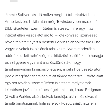
Jimmie Sullivan kis idő múlva meghalt tuberkulózisban.
Anne testvére halála után még Tewksburyben maradt, és
több sikertelen szemműtéten is átesett, mire egy – az
intézet ellen vizsgálatot indító – jótékonysági szervezet
révén felvételt nyert a bostoni Perkins School for the Blind,
vagyis a vakok iskolájának falai közé. Nyers modorából
adódó kezdeti nehézségei, a kiközösítésből fakadó haragja
és szégyene egyaránt arra ösztönözték, hogy
tanulmányaiban kimagasló legyen, a céljaihoz vezető úton
pedig megértő tanáraiban talált támogató társra. Ottléte alatt
egy sor további szemműtéten is átesett, melyek már
jelentősen javították képességeit, mi több, Laura Bridgman
(ő volt a Perkins első siketvak tanulója, aki írni és olvasni
tanult) barátságának hála az elsők között sajátíthatta el a