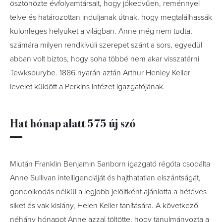
ösztönözte évfolyamtársait, hogy jókedvűen, reménnyel
telve és határozottan induljanak útnak, hogy megtalálhassák
különleges helyüket a világban. Anne még nem tudta,
számára milyen rendkívüli szerepet szánt a sors, egyedül
abban volt biztos, hogy soha többé nem akar visszatérni
Tewksburybe. 1886 nyarán aztán Arthur Henley Keller
levelet küldött a Perkins intézet igazgatójának.
Hat hónap alatt 575 új szó
Miután Franklin Benjamin Sanborn igazgató régóta csodálta
Anne Sullivan intelligenciáját és hajthatatlan elszántságát,
gondolkodás nélkül a legjobb jelöltként ajánlotta a hétéves
siket és vak kislány, Helen Keller tanítására. A következő
néhány hónapot Anne azzal töltötte, hogy tanulmányozta a