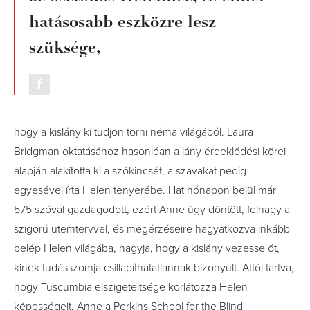
hatásosabb eszközre lesz
szüksége,
hogy a kislány ki tudjon törni néma világából. Laura
Bridgman oktatásához hasonlóan a lány érdeklődési körei
alapján alakította ki a szókincsét, a szavakat pedig
egyesével írta Helen tenyerébe. Hat hónapon belül már
575 szóval gazdagodott, ezért Anne úgy döntött, felhagy a
szigorú ütemtervvel, és megérzéseire hagyatkozva inkább
belép Helen világába, hagyja, hogy a kislány vezesse őt,
kinek tudásszomja csillapíthatatlannak bizonyult. Attól tartva,
hogy Tuscumbia elszigeteltsége korlátozza Helen
képességeit, Anne a Perkins School for the Blind