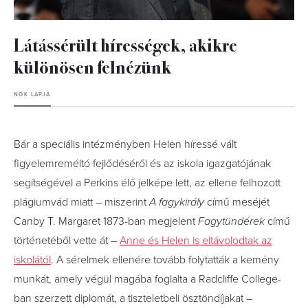
Látássérült hírességek, akikre
különösen felnézünk
NŐK LAPJA
Bár a speciális intézményben Helen híressé vált
figyelemreméltó fejlődéséről és az iskola igazgatójának
segítségével a Perkins élő jelképe lett, az ellene felhozott
plágiumvád miatt – miszerint
A fagykirály
című meséjét
Canby T. Margaret 1873-ban megjelent
Fagytündérek
című
történetéből vette át –
Anne és Helen is eltávolodtak az
iskolától
. A sérelmek ellenére tovább folytatták a kemény
munkát, amely végül magába foglalta a Radcliffe College-
ban szerzett diplomát, a tiszteletbeli ösztöndíjakat –