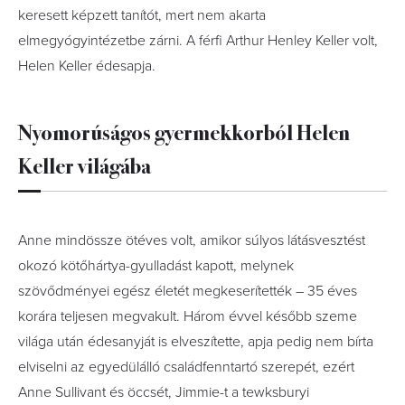
keresett képzett tanítót, mert nem akarta
elmegyógyintézetbe zárni. A férfi Arthur Henley Keller volt,
Helen Keller édesapja.
Nyomorúságos gyermekkorból Helen
Keller világába
Anne mindössze ötéves volt, amikor súlyos látásvesztést
okozó kötőhártya-gyulladást kapott, melynek
szövődményei egész életét megkeserítették – 35 éves
korára teljesen megvakult. Három évvel később szeme
világa után édesanyját is elveszítette, apja pedig nem bírta
elviselni az egyedülálló családfenntartó szerepét, ezért
Anne Sullivant és öccsét, Jimmie-t a tewksburyi