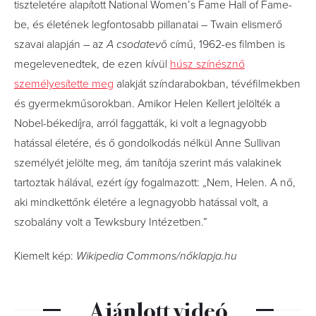
tiszteletére alapított National Women’s Fame Hall of Fame-
be, és életének legfontosabb pillanatai – Twain elismerő
szavai alapján – az
A csodatev
ő című, 1962-es filmben is
megelevenedtek, de ezen kívül
húsz színésznő
személyesítette meg
alakját színdarabokban, tévéfilmekben
és gyermekműsorokban. Amikor Helen Kellert jelölték a
Nobel-békedíjra, arról faggatták, ki volt a legnagyobb
hatással életére, és ő gondolkodás nélkül Anne Sullivan
személyét jelölte meg, ám tanítója szerint más valakinek
tartoztak hálával, ezért így fogalmazott: „Nem, Helen. A nő,
aki mindkettőnk életére a legnagyobb hatással volt, a
szobalány volt a Tewksbury Intézetben.”
Kiemelt kép:
Wikipedia Commons/nőklapja.hu
Ajánlott videó