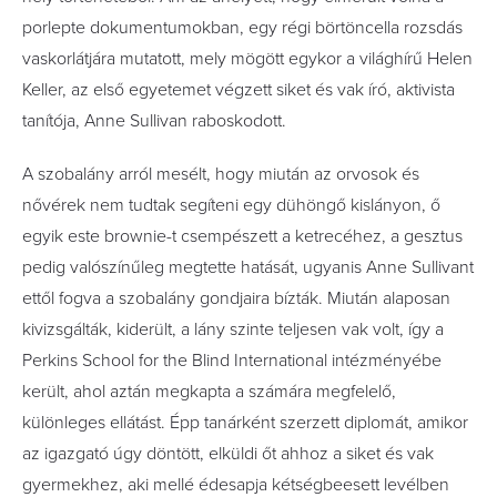
porlepte dokumentumokban, egy régi börtöncella rozsdás
vaskorlátjára mutatott, mely mögött egykor a világhírű Helen
Keller, az első egyetemet végzett siket és vak író, aktivista
tanítója, Anne Sullivan raboskodott.
A szobalány arról mesélt, hogy miután az orvosok és
nővérek nem tudtak segíteni egy dühöngő kislányon, ő
egyik este brownie-t csempészett a ketrecéhez, a gesztus
pedig valószínűleg megtette hatását, ugyanis Anne Sullivant
ettől fogva a szobalány gondjaira bízták. Miután alaposan
kivizsgálták, kiderült, a lány szinte teljesen vak volt, így a
Perkins School for the Blind International intézményébe
került, ahol aztán megkapta a számára megfelelő,
különleges ellátást. Épp tanárként szerzett diplomát, amikor
az igazgató úgy döntött, elküldi őt ahhoz a siket és vak
gyermekhez, aki mellé édesapja kétségbeesett levélben