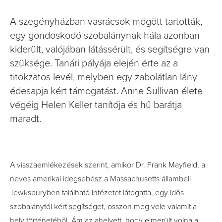
A szegényházban vasrácsok mögött tartották,
egy gondoskodó szobalánynak hála azonban
kiderült, valójában látássérült, és segítségre van
szüksége. Tanári pályája elején érte az a
titokzatos levél, melyben egy zabolátlan lány
édesapja kért támogatást. Anne Sullivan élete
végéig Helen Keller tanítója és hű barátja
maradt.
A visszaemlékezések szerint, amikor Dr. Frank Mayfield, a
neves amerikai idegsebész a Massachusetts állambeli
Tewksburyben található intézetet látogatta, egy idős
szobalánytól kért segítséget, osszon meg vele valamit a
hely történetéből. Ám az ahelyett, hogy elmerült volna a