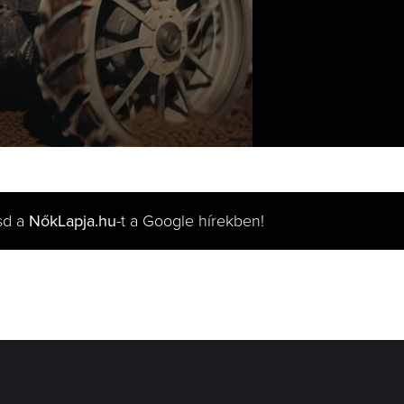
sd a
NőkLapja.hu
-t a Google hírekben!