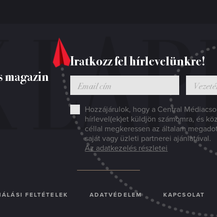
Iratkozz fel hírlevelünkre!
s magazin
Hozzájárulok, hogy a Central Médiacsop
hírlevel(ek)et küldjön számomra, és kö
céllal megkeressen az általam megado
saját vagy üzleti partnerei ajánlatával.
Az adatkezelés részletei
ÁLÁSI FELTÉTELEK
ADATVÉDELEM
KAPCSOLAT