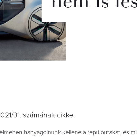
nem is le
2021/31. számának cikke.
delmében hanyagolnunk kellene a repülőutakat, és m