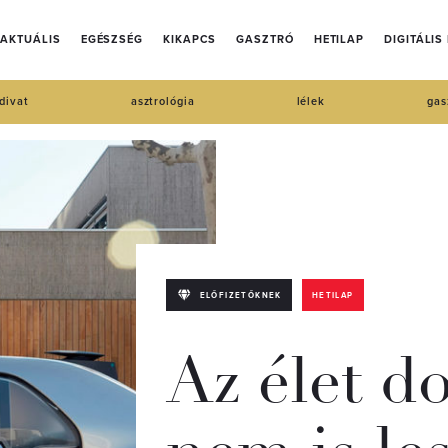
AKTUÁLIS
EGÉSZSÉG
KIKAPCS
GASZTRÓ
HETILAP
DIGITÁLIS
divat
asztrológia
lélek
gas
ELŐFIZETŐKNEK
HETILAP
Az élet d