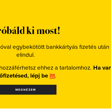
óbáld ki most!
ióval egybekötött bankkártyás fizetés után
elindul.
 hozzáférhetsz ehhez a tartalomhoz.
Ha va
lőfizetésed, lépj be
itt
.
MEGNÉZEM