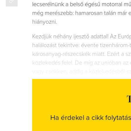
lecserélnünk a belső égésű motorral mű
még merészebb: hamarosan talán már eg
hiányozni.
Kezdjük néhány ijesztő adattal! Az Eur
halálozást tekintve: évente tizenhárom
károsanyag-részecskék miatt. Ezért a s
közlekedés felel. De míg az unióban az
vagy csökken, addig a közlekedésből s
T
Ha érdekel a cikk folytatá