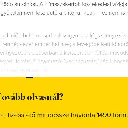
ködő autóinkat. A klímaszakértők közlekedési víziój
yáltalán nem lesz autó a birtokunkban – és nem is 
ópai Unión belül másodikak vagyunk a légszennyezés
-tizennégyezer ember hal meg a levegőbe kerülő apr
zennyezésért elsősorban a korszerűtlen fűtés, másod
 egyéb forrásból származó üvegházhatásúgáz-kibocsát
zármazó gyorsan nő.
ovább olvasnál?
sa, fizess elő mindössze havonta 1490 forint