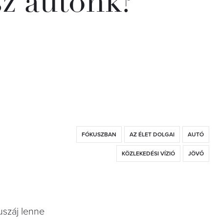
sz autónk?
FÓKUSZBAN
AZ ÉLET DOLGAI
AUTÓ
KÖZLEKEDÉSI VÍZIÓ
JÖVŐ
uszáj lenne