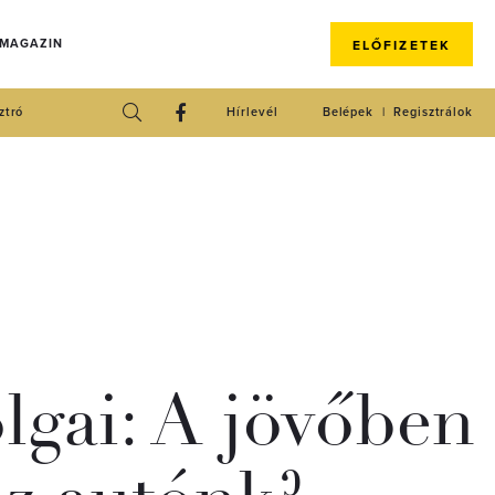
 MAGAZIN
ELŐFIZETEK
ztró
Hírlevél
Belépek
Regisztrálok
olgai: A jövőben