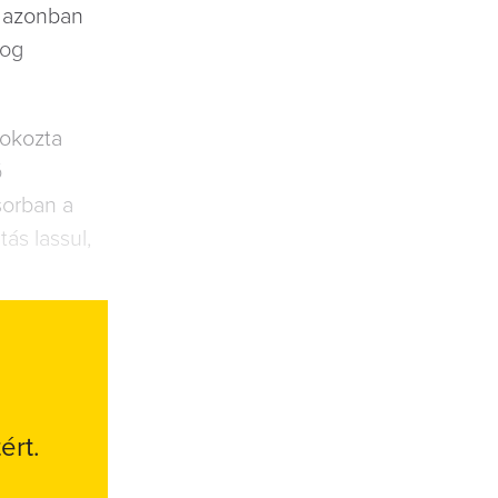
a azonban
fog
 okozta
ó
sorban a
ás lassul,
ért.