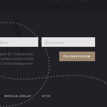
ort Zrt. noklapja.hu
zvetlen üzletszerzési
tt elérhetőségeimen
MÉDIAAJÁNLAT
GYIK