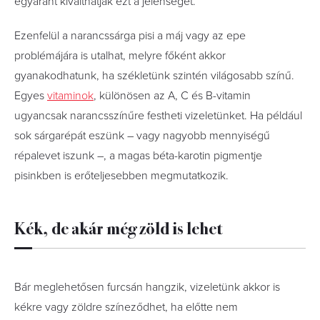
egyaránt kiválthatják ezt a jelenséget.
Ezenfelül a narancssárga pisi a máj vagy az epe
problémájára is utalhat, melyre főként akkor
gyanakodhatunk, ha székletünk szintén világosabb színű.
Egyes
vitaminok
, különösen az A, C és B-vitamin
ugyancsak narancsszínűre festheti vizeletünket. Ha például
sok sárgarépát eszünk – vagy nagyobb mennyiségű
répalevet iszunk –, a magas béta-karotin pigmentje
pisinkben is erőteljesebben megmutatkozik.
Kék, de akár még zöld is lehet
Bár meglehetősen furcsán hangzik, vizeletünk akkor is
kékre vagy zöldre színeződhet, ha előtte nem