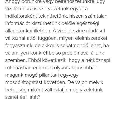
Ahogy bőrünkre vagy bélrendszerünkre, úgy
vizeletünkre is szervezetünk egyfajta
indikátoraként tekinthetünk, hiszen számtalan
információt kiszűrhetünk belőle egészségi
állapotunkat illetően. A vizelet színe ráadásul
változhat attól függően, milyen élelmiszereket
fogyasztunk, de akkor is sokatmondó lehet, ha
valamilyen konkrét belső problémával állunk
szemben. Ebből következik, hogy a hétköznapi
rohanásban érdemes olykor alaposabban
magunk mögé pillantani egy-egy
mosdólátogatást követően. De vajon melyik
betegség miként változtatja meg vizeletünk
színét és illatát?