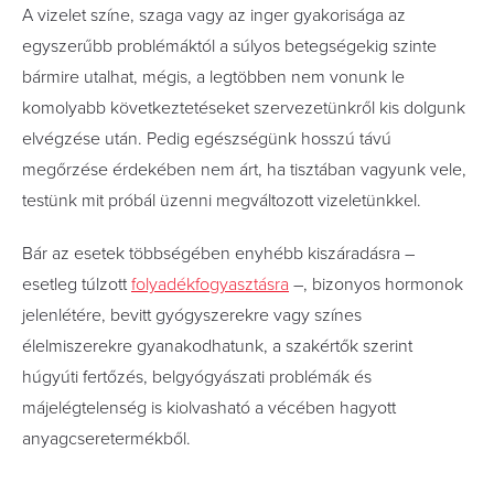
A vizelet színe, szaga vagy az inger gyakorisága az
egyszerűbb problémáktól a súlyos betegségekig szinte
bármire utalhat, mégis, a legtöbben nem vonunk le
komolyabb következtetéseket szervezetünkről kis dolgunk
elvégzése után. Pedig egészségünk hosszú távú
megőrzése érdekében nem árt, ha tisztában vagyunk vele,
testünk mit próbál üzenni megváltozott vizeletünkkel.
Bár az esetek többségében enyhébb kiszáradásra –
esetleg túlzott
folyadékfogyasztásra
–, bizonyos hormonok
jelenlétére, bevitt gyógyszerekre vagy színes
élelmiszerekre gyanakodhatunk, a szakértők szerint
húgyúti fertőzés, belgyógyászati problémák és
májelégtelenség is kiolvasható a vécében hagyott
anyagcseretermékből.