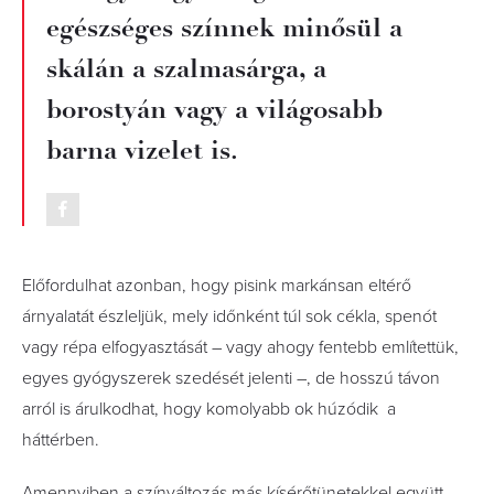
egészséges színnek minősül a
skálán a szalmasárga, a
borostyán vagy a világosabb
barna vizelet is.
Előfordulhat azonban, hogy pisink markánsan eltérő
árnyalatát észleljük, mely időnként túl sok cékla, spenót
vagy répa elfogyasztását – vagy ahogy fentebb említettük,
egyes gyógyszerek szedését jelenti –, de hosszú távon
arról is árulkodhat, hogy komolyabb ok húzódik a
háttérben.
Amennyiben a színváltozás más kísérőtünetekkel együtt,