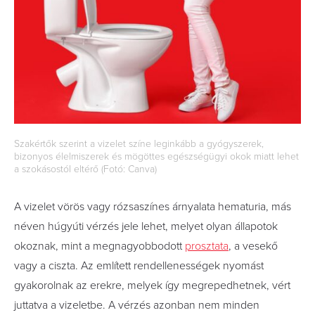
Szakértők szerint a vizelet színe leginkább a gyógyszerek,
bizonyos élelmiszerek és mögöttes egészségügyi okok miatt lehet
a szokásostól eltérő (Fotó: Canva)
A vizelet vörös vagy rózsaszínes árnyalata hematuria, más
néven húgyúti vérzés jele lehet, melyet olyan állapotok
okoznak, mint a megnagyobbodott
prosztata
, a vesekő
vagy a ciszta. Az említett rendellenességek nyomást
gyakorolnak az erekre, melyek így megrepedhetnek, vért
juttatva a vizeletbe. A vérzés azonban nem minden