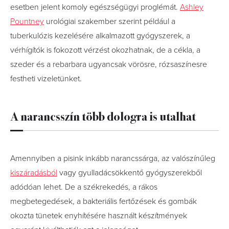
esetben jelent komoly egészségügyi proglémát.
Ashley
Pountney
urológiai szakember szerint például a
tuberkulózis kezelésére alkalmazott gyógyszerek, a
vérhígítók is fokozott vérzést okozhatnak, de a cékla, a
szeder és a rebarbara ugyancsak vörösre, rózsaszínesre
festheti vizeletünket.
A narancsszín több dologra is utalhat
Amennyiben a pisink inkább narancssárga, az valószínűleg
kiszáradásból
vagy gyulladácsökkentő gyógyszerekből
adódóan lehet. De a székrekedés, a rákos
megbetegedések, a bakteriális fertőzések és gombák
okozta tünetek enyhítésére használt készítmények