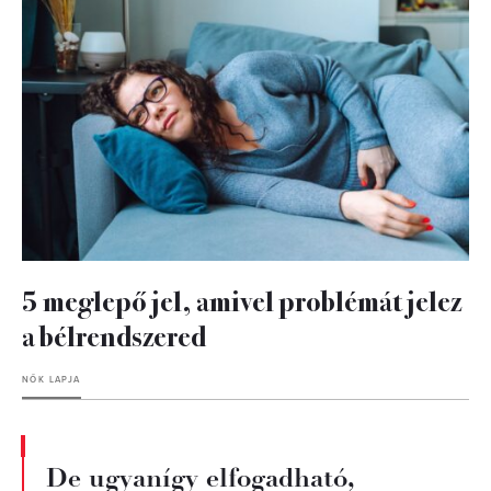
5 meglepő jel, amivel problémát jelez
a bélrendszered
NŐK LAPJA
De ugyanígy elfogadható,