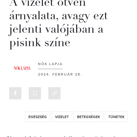
A vizelet ötven
árnyalata, avagy ezt
jelenti valójában a
pisink színe
NŐK LAPJA
2024. FEBRUÁR 28.
EGÉSZSÉG
VIZELET
BETEGSÉGEK
TÜNETEK