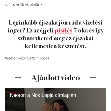
színezhetik vizeletünket.
Leginkább éjszaka jön rád a vizelési
inger? Ez az éjjeli
pisilés
7 oka és így
szüntetheted meg az éjszakai
kellemetlen késztetést.
Kiemelt kép: Getty Images
Ajánlott videó
Neoton a Nők Lapja címlapján