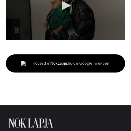
0
seconds
of
3
minutes,
Kövesd a
NőkLapja.hu
-t a Google hírekben!
2
seconds