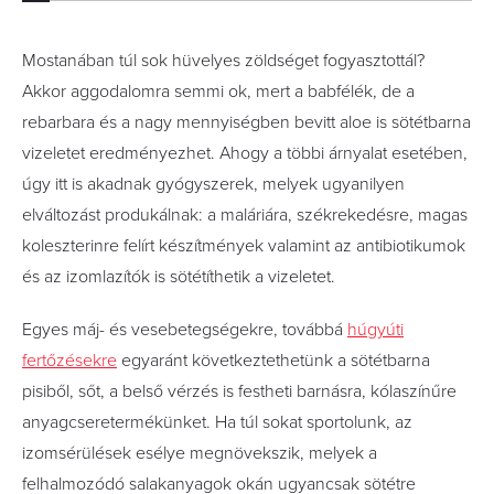
Mostanában túl sok hüvelyes zöldséget fogyasztottál?
Akkor aggodalomra semmi ok, mert a babfélék, de a
rebarbara és a nagy mennyiségben bevitt aloe is sötétbarna
vizeletet eredményezhet. Ahogy a többi árnyalat esetében,
úgy itt is akadnak gyógyszerek, melyek ugyanilyen
elváltozást produkálnak: a maláriára, székrekedésre, magas
koleszterinre felírt készítmények valamint az antibiotikumok
és az izomlazítók is sötétíthetik a vizeletet.
Egyes máj- és vesebetegségekre, továbbá
húgyúti
fertőzésekre
egyaránt következtethetünk a sötétbarna
pisiből, sőt, a belső vérzés is festheti barnásra, kólaszínűre
anyagcseretermékünket. Ha túl sokat sportolunk, az
izomsérülések esélye megnövekszik, melyek a
felhalmozódó salakanyagok okán ugyancsak sötétre