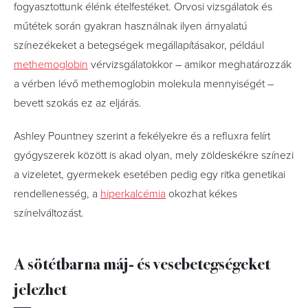
fogyasztottunk élénk ételfestéket. Orvosi vizsgálatok és
műtétek során gyakran használnak ilyen árnyalatú
színezékeket a betegségek megállapításakor, például
methemoglobin
vérvizsgálatokkor – amikor meghatározzák
a vérben lévő methemoglobin molekula mennyiségét –
bevett szokás ez az eljárás.
Ashley Pountney szerint a fekélyekre és a refluxra felírt
gyógyszerek között is akad olyan, mely zöldeskékre színezi
a vizeletet, gyermekek esetében pedig egy ritka genetikai
rendellenesség, a
hiperkalcémia
okozhat kékes
színelváltozást.
A sötétbarna máj- és vesebetegségeket
jelezhet