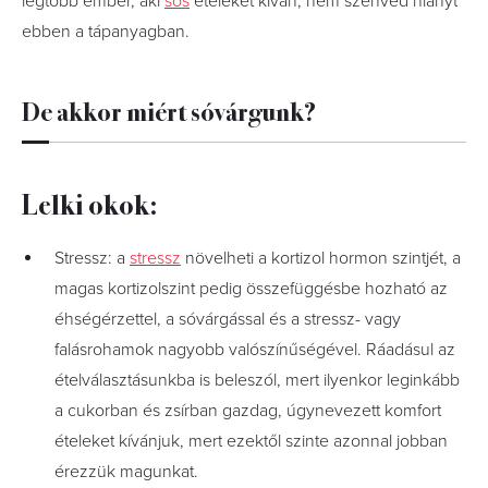
legtöbb ember, aki
sós
ételeket kíván, nem szenved hiányt
ebben a tápanyagban.
De akkor miért sóvárgunk?
Lelki okok:
Stressz: a
stressz
növelheti a kortizol hormon szintjét, a
magas kortizolszint pedig összefüggésbe hozható az
éhségérzettel, a sóvárgással és a stressz- vagy
falásrohamok nagyobb valószínűségével. Ráadásul az
ételválasztásunkba is beleszól, mert ilyenkor leginkább
a cukorban és zsírban gazdag, úgynevezett komfort
ételeket kívánjuk, mert ezektől szinte azonnal jobban
érezzük magunkat.