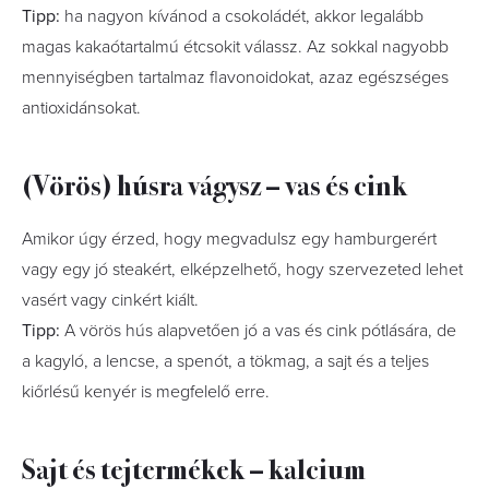
Tipp:
ha nagyon kívánod a csokoládét, akkor legalább
magas kakaótartalmú étcsokit válassz. Az sokkal nagyobb
mennyiségben tartalmaz flavonoidokat, azaz egészséges
antioxidánsokat.
(Vörös) húsra vágysz – vas és cink
Amikor úgy érzed, hogy megvadulsz egy hamburgerért
vagy egy jó steakért, elképzelhető, hogy szervezeted lehet
vasért vagy cinkért kiált.
Tipp:
A vörös hús alapvetően jó a vas és cink pótlására, de
a kagyló, a lencse, a spenót, a tökmag, a sajt és a teljes
kiőrlésű kenyér is megfelelő erre.
Sajt és tejtermékek – kalcium