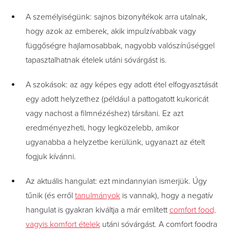
A személyiségünk: sajnos bizonyítékok arra utalnak,
hogy azok az emberek, akik impulzívabbak vagy
függőségre hajlamosabbak, nagyobb valószínűséggel
tapasztalhatnak ételek utáni sóvárgást is.
A szokások: az agy képes egy adott étel elfogyasztását
egy adott helyzethez (például a pattogatott kukoricát
vagy nachost a filmnézéshez) társítani. Ez azt
eredményezheti, hogy legközelebb, amikor
ugyanabba a helyzetbe kerülünk, ugyanazt az ételt
fogjuk kívánni.
Az aktuális hangulat: ezt mindannyian ismerjük. Úgy
tűnik (és erről
tanulmányok
is vannak), hogy a negatív
hangulat is gyakran kiváltja a már említett
comfort food,
vagyis komfort ételek
utáni sóvárgást. A comfort foodra