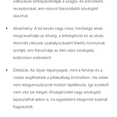
változások befolyásolhatják a szagló- és ízérzékelő
receptorokat, ami viszont fokozottabb sóvárgást
okozhat.
Alváshiány: A túl kevés vagy rossz minőségű alvás
megzavarhatja az éhség, a teltségérzet és az alvás-
ébrenlét ciklusok szabályozásáért felelős hormonok
szintjét, ami fokozhatja az étel utáni sóvárgást,
különösen esténként.
Diétázás: Az olyan tápanyagok, mint a fehérje és a
rostok segíthetnek a jóllakottság érzésében. Ha valaki
nem kiegyensúlyozott módon táplálkozik, így ezekből
nem visz be eleget, éhségérzetet vagy sóvárgást
tapasztalhat akkor is, ha egyébként elegendő kalóriát
fogyasztott.