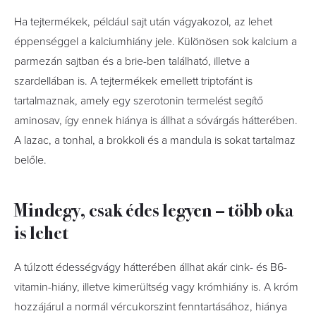
Ha tejtermékek, például sajt után vágyakozol, az lehet
éppenséggel a kalciumhiány jele. Különösen sok kalcium a
parmezán sajtban és a brie-ben található, illetve a
szardellában is. A tejtermékek emellett triptofánt is
tartalmaznak, amely egy szerotonin termelést segítő
aminosav, így ennek hiánya is állhat a sóvárgás hátterében.
A lazac, a tonhal, a brokkoli és a mandula is sokat tartalmaz
belőle.
Mindegy, csak édes legyen – több oka
is lehet
A túlzott édességvágy hátterében állhat akár cink- és B6-
vitamin-hiány, illetve kimerültség vagy krómhiány is. A króm
hozzájárul a normál vércukorszint fenntartásához, hiánya