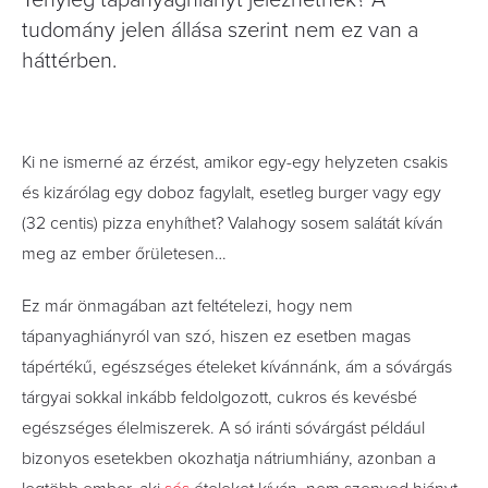
Tényleg tápanyaghiányt jelezhetnek? A
tudomány jelen állása szerint nem ez van a
háttérben.
Ki ne ismerné az érzést, amikor egy-egy helyzeten csakis
és kizárólag egy doboz fagylalt, esetleg burger vagy egy
(32 centis) pizza enyhíthet? Valahogy sosem salátát kíván
meg az ember őrületesen…
Ez már önmagában azt feltételezi, hogy nem
tápanyaghiányról van szó, hiszen ez esetben magas
tápértékű, egészséges ételeket kívánnánk, ám a sóvárgás
tárgyai sokkal inkább feldolgozott, cukros és kevésbé
egészséges élelmiszerek. A só iránti sóvárgást például
bizonyos esetekben okozhatja nátriumhiány, azonban a