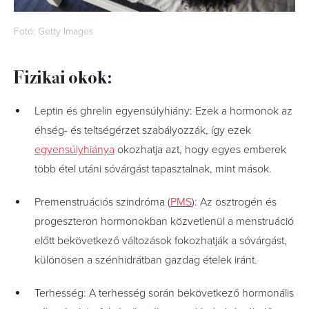
Fotó: Getty Images
Fizikai okok:
Leptin és ghrelin egyensúlyhiány: Ezek a hormonok az
éhség- és teltségérzet szabályozzák, így ezek
egyensúlyhiánya
okozhatja azt, hogy egyes emberek
több étel utáni sóvárgást tapasztalnak, mint mások.
Premenstruációs szindróma (
PMS
): Az ösztrogén és
progeszteron hormonokban közvetlenül a menstruáció
előtt bekövetkező változások fokozhatják a sóvárgást,
különösen a szénhidrátban gazdag ételek iránt.
Terhesség: A terhesség során bekövetkező hormonális