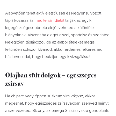
Alapvetően tehát aktív életstílussal és kiegyensúlyozott
táplálkozással (a
mediterrán diétát
tartják az egyik
legegészségesebbnek) elejét veheted a különféle
hiányoknak. Viszont ha eleget alszol, sportolsz és szerinted
kielégítően táplálkozol, de az alábbi ételeket mégis
feltűnően sokszor kívánod, akkor érdemes felkeresned
háziorvosodat, hogy beutaljon egy kivizsgálásra!
Olajban sült dolgok – egészséges
zsírsav
Ha chipsre vagy éppen sültkrumplira vágysz, akkor
megeshet, hogy egészséges zsírsavakban szenved hiányt
a szervezeted. Bizony, az omega-3 zsírsavakra gondolunk,