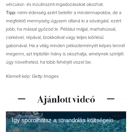
vércukor- és inzulinszint-ingadozásokat okozhat.
Tipp:
némi édesség azért belefér a mindennapokba, de a
megfelelő mennyiség úgysem oltaná ki a sóvárgást, ezért
jobb, ha mással győzöd le. Például májjal, marhahússal,
csirkével, répával, brokkolival vagy teljes kiőrlésű
gabonával. Ha a világ minden péksüteményét képes lennél
megenni, azt triptofán hiány is okozhatja, amelynek szintjét
úgy növelheted, ha több fehérjét viszel be.
Kiemelt kép: Getty Images
Ajánlott videó
Így spórolhatsz a strandolás költségein