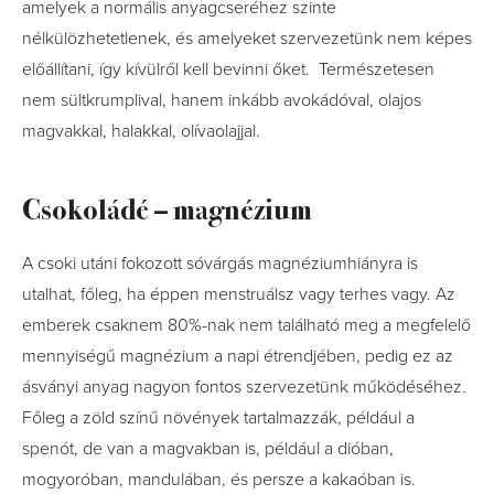
amelyek a normális anyagcseréhez szinte
nélkülözhetetlenek, és amelyeket szervezetünk nem képes
előállítani, így kívülről kell bevinni őket. Természetesen
nem sültkrumplival, hanem inkább avokádóval, olajos
magvakkal, halakkal, olívaolajjal.
Csokoládé – magnézium
A csoki utáni fokozott sóvárgás magnéziumhiányra is
utalhat, főleg, ha éppen menstruálsz vagy terhes vagy. Az
emberek csaknem 80%-nak nem található meg a megfelelő
mennyiségű magnézium a napi étrendjében, pedig ez az
ásványi anyag nagyon fontos szervezetünk működéséhez.
Főleg a zöld színű növények tartalmazzák, például a
spenót, de van a magvakban is, például a dióban,
mogyoróban, mandulában, és persze a kakaóban is.