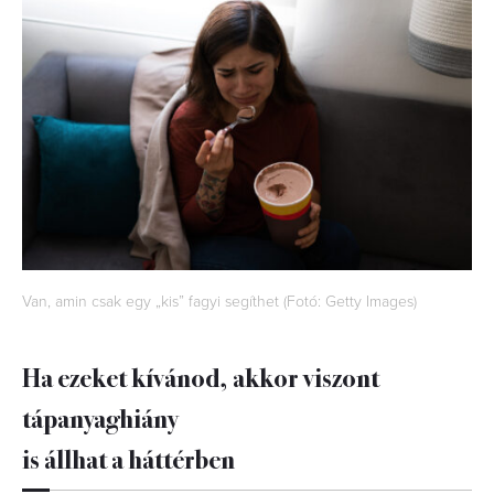
Van, amin csak egy „kis” fagyi segíthet (Fotó: Getty Images)
Ha ezeket kívánod, akkor viszont
tápanyaghiány
is állhat a háttérben