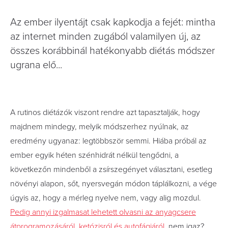
Az ember ilyentájt csak kapkodja a fejét: mintha
az internet minden zugából valamilyen új, az
összes korábbinál hatékonyabb diétás módszer
ugrana elő...
A rutinos diétázók viszont rendre azt tapasztalják, hogy
majdnem mindegy, melyik módszerhez nyúlnak, az
eredmény ugyanaz: legtöbbször semmi. Hiába próbál az
ember egyik héten szénhidrát nélkül tengődni, a
következőn mindenből a zsírszegényet választani, esetleg
növényi alapon, sőt, nyersvegán módon táplálkozni, a vége
úgyis az, hogy a mérleg nyelve nem, vagy alig mozdul.
Pedig annyi izgalmasat lehetett olvasni az anyagcsere
átprogramozásáról, ketózisról és autofágiáról
, nem igaz?