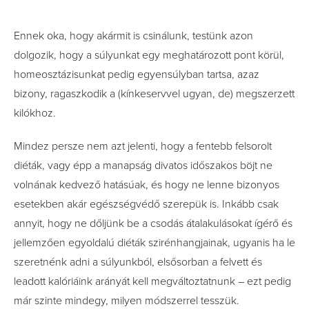
Ennek oka, hogy akármit is csinálunk, testünk azon
dolgozik, hogy a súlyunkat egy meghatározott pont körül,
homeosztázisunkat pedig egyensúlyban tartsa, azaz
bizony, ragaszkodik a (kínkeservvel ugyan, de) megszerzett
kilókhoz.
Mindez persze nem azt jelenti, hogy a fentebb felsorolt
diéták, vagy épp a manapság divatos időszakos böjt ne
volnának kedvező hatásúak, és hogy ne lenne bizonyos
esetekben akár egészségvédő szerepük is. Inkább csak
annyit, hogy ne dőljünk be a csodás átalakulásokat ígérő és
jellemzően egyoldalú diéták szirénhangjainak, ugyanis ha le
szeretnénk adni a súlyunkból, elsősorban a felvett és
leadott kalóriáink arányát kell megváltoztatnunk – ezt pedig
már szinte mindegy, milyen módszerrel tesszük.