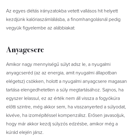
Az egyes diétás irányzatokba vetett vallásos hit helyett
kezdjünk kalóriaszámlálásba, a finomhangolásnál pedig
vegyük figyelembe az alábbiakat:
Anyagcsere
Amikor nagy mennyiségű súlyt adsz le, a nyugalmi
anyagcseréd (az az energia, amit nyugalmi állapotban
elégetsz) csökken, holott a nyugalmi anyagcsere magasan
tartása elengedhetetlen a súly megtartásához. Sajnos, ha
egyszer lelassul, ez az érték nem áll vissza a fogyókúra
előtti szintre, még akkor sem, ha visszanyerted a súlyodat,
kivéve, ha izomépítéssel kompenzálsz. Erősen javasoljuk,
hogy már akkor kezdj súlyzós edzésbe, amikor még a
kúrád elején jársz.