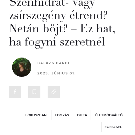
Szénhidrát- vagy
zsírszegény étrend?
Netán böjt? – Ez hat,
ha fogyni szeretnél
BALÁZS BARBI
2023. JÚNIUS 01.
FÓKUSZBAN
FOGYÁS
DIÉTA
ÉLETMÓDVÁLTÓ
EGÉSZSÉG