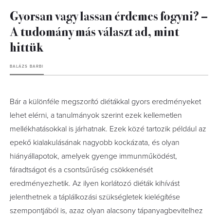
Gyorsan vagy lassan érdemes fogyni? –
A tudomány más választ ad, mint
hittük
BALÁZS BARBI
Bár a különféle megszorító diétákkal gyors eredményeket
lehet elérni, a tanulmányok szerint ezek kellemetlen
mellékhatásokkal is járhatnak. Ezek közé tartozik például az
epekő kialakulásának nagyobb kockázata, és olyan
hiányállapotok, amelyek gyenge immunműködést,
fáradtságot és a csontsűrűség csökkenését
eredményezhetik. Az ilyen korlátozó diéták kihívást
jelenthetnek a táplálkozási szükségletek kielégítése
szempontjából is, azaz olyan alacsony tápanyagbevitelhez