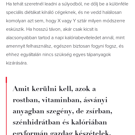
Ha tehát szeretnél leadni a súlyodból, ne dőlj be a különféle
speciális diétákat kínáló cégeknek, és ne vedd halálosan
komolyan azt sem, hogy X vagy Y sztár milyen módszerre
esküszik. Ha hosszú távon, akár csak kicsit is
alacsonyabban tartod a napi kalóriabeviteledet annál, mint
amennyit felhasználsz, egészen biztosan fogyni fogsz, és
ehhez egyáltalán nincs szükség egyes tápanyagok
kizárására.
Amit kerülni kell, azok a
rostban, vitaminban, ásványi
anyagban szegény, de zsírban,
szénhidrátban és kalóriában
egyformán gazdag készételek,