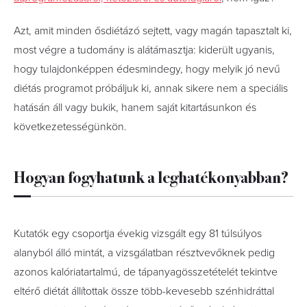
Azt, amit minden ősdiétázó sejtett, vagy magán tapasztalt ki,
most végre a tudomány is alátámasztja: kiderült ugyanis,
hogy tulajdonképpen édesmindegy, hogy melyik jó nevű
diétás programot próbáljuk ki, annak sikere nem a speciális
hatásán áll vagy bukik, hanem saját kitartásunkon és
következetességünkön.
Hogyan fogyhatunk a leghatékonyabban?
Kutatók egy csoportja évekig vizsgált egy 81 túlsúlyos
alanyból álló mintát, a vizsgálatban résztvevőknek pedig
azonos kalóriatartalmú, de tápanyagösszetételét tekintve
eltérő diétát állítottak össze több-kevesebb szénhidráttal