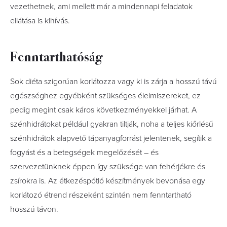
vezethetnek, ami mellett már a mindennapi feladatok
ellátása is kihívás.
Fenntarthatóság
Sok diéta szigorúan korlátozza vagy ki is zárja a hosszú távú
egészséghez egyébként szükséges élelmiszereket, ez
pedig megint csak káros következményekkel járhat. A
szénhidrátokat például gyakran tiltják, noha a teljes kiőrlésű
szénhidrátok alapvető tápanyagforrást jelentenek, segítik a
fogyást és a betegségek megelőzését – és
szervezetünknek éppen így szüksége van fehérjékre és
zsírokra is. Az étkezéspótló készítmények bevonása egy
korlátozó étrend részeként szintén nem fenntartható
hosszú távon.