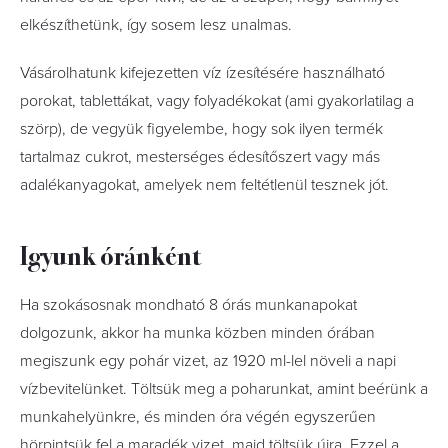
elkészíthetünk, így sosem lesz unalmas.
Vásárolhatunk kifejezetten víz ízesítésére használható
porokat, tablettákat, vagy folyadékokat (ami gyakorlatilag a
szörp), de vegyük figyelembe, hogy sok ilyen termék
tartalmaz cukrot, mesterséges édesítőszert vagy más
adalékanyagokat, amelyek nem feltétlenül tesznek jót.
Igyunk óránként
Ha szokásosnak mondható 8 órás munkanapokat
dolgozunk, akkor ha munka közben minden órában
megiszunk egy pohár vizet, az 1920 ml-lel növeli a napi
vízbevitelünket. Töltsük meg a poharunkat, amint beérünk a
munkahelyünkre, és minden óra végén egyszerűen
hörpintsük fel a maradék vizet, majd töltsük újra. Ezzel a