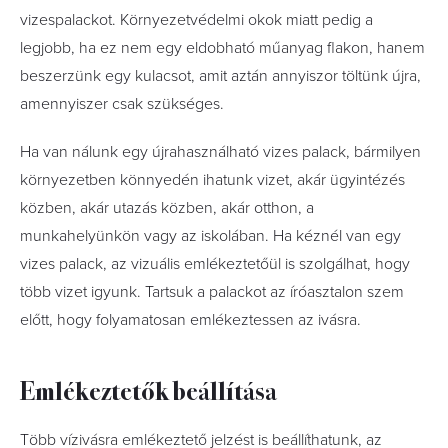
vizespalackot. Környezetvédelmi okok miatt pedig a
legjobb, ha ez nem egy eldobható műanyag flakon, hanem
beszerzünk egy kulacsot, amit aztán annyiszor töltünk újra,
amennyiszer csak szükséges.
Ha van nálunk egy újrahasználható vizes palack, bármilyen
környezetben könnyedén ihatunk vizet, akár ügyintézés
közben, akár utazás közben, akár otthon, a
munkahelyünkön vagy az iskolában. Ha kéznél van egy
vizes palack, az vizuális emlékeztetőül is szolgálhat, hogy
több vizet igyunk. Tartsuk a palackot az íróasztalon szem
előtt, hogy folyamatosan emlékeztessen az ivásra.
Emlékeztetők beállítása
Több vízivásra emlékeztető jelzést is beállíthatunk, az