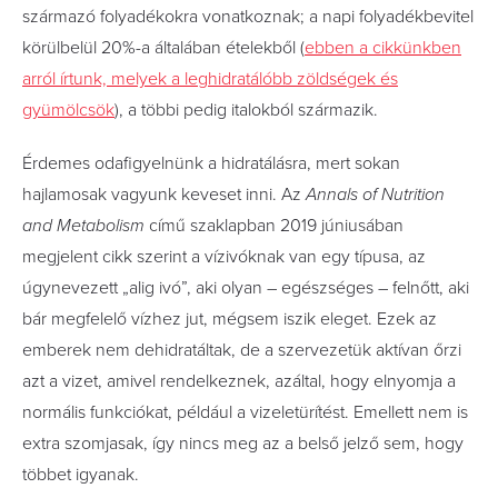
származó folyadékokra vonatkoznak; a napi folyadékbevitel
körülbelül 20%-a általában ételekből (
ebben a cikkünkben
arról írtunk, melyek a leghidratálóbb zöldségek és
gyümölcsök
), a többi pedig italokból származik.
Érdemes odafigyelnünk a hidratálásra, mert sokan
hajlamosak vagyunk keveset inni. Az
Annals of Nutrition
and Metabolism
című szaklapban 2019 júniusában
megjelent cikk szerint a vízivóknak van egy típusa, az
úgynevezett „alig ivó”, aki olyan – egészséges – felnőtt, aki
bár megfelelő vízhez jut, mégsem iszik eleget. Ezek az
emberek nem dehidratáltak, de a szervezetük aktívan őrzi
azt a vizet, amivel rendelkeznek, azáltal, hogy elnyomja a
normális funkciókat, például a vizeletürítést. Emellett nem is
extra szomjasak, így nincs meg az a belső jelző sem, hogy
többet igyanak.