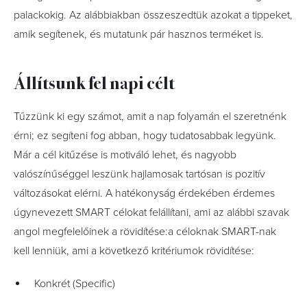
palackokig. Az alábbiakban összeszedtük azokat a tippeket,
amik segítenek, és mutatunk pár hasznos terméket is.
Állítsunk fel napi célt
Tűzzünk ki egy számot, amit a nap folyamán el szeretnénk
érni; ez segíteni fog abban, hogy tudatosabbak legyünk.
Már a cél kitűzése is motiváló lehet, és nagyobb
valószínűséggel leszünk hajlamosak tartósan is pozitív
változásokat elérni. A hatékonyság érdekében érdemes
úgynevezett SMART célokat felállítani, ami az alábbi szavak
angol megfelelőinek a rövidítése:a céloknak SMART-nak
kell lenniük, ami a következő kritériumok rövidítése:
Konkrét (Specific)