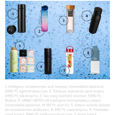
1. intelligens rozsdamentes acél termosz hőmérséklet kijelzővel,
6990 Ft, lightinthebox.com; 2. Prémium motivációs sport kulacs,
6990 Ft, tok-shop.hu; 3. tea üveg kivehető szűrővel, 5990 Ft,
Butlers; 4. UMAX UB705 U6 Intelligens termosztatikus palack
hőmérséklet-kijelzővel, 14 190 Ft, ipon.hu; 5. Edition kóstoló készlet
és rozsdamentes acélkulacs, 15 890 Ft, waterdrop.hu; 6. Floewater
smart kulacs, 8990 Ft, hellenergystore.com; 7. Vizes palack