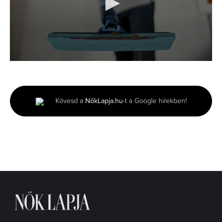
0
seconds
of
30
seconds
Kövesd a
NőkLapja.hu
-t a Google hírekben!