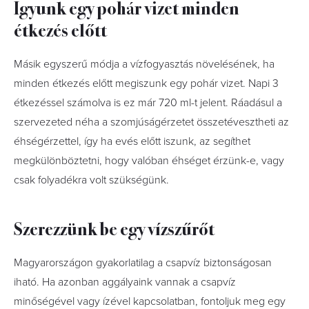
Igyunk egy pohár vizet minden
étkezés előtt
Másik egyszerű módja a vízfogyasztás növelésének, ha
minden étkezés előtt megiszunk egy pohár vizet. Napi 3
étkezéssel számolva is ez már 720 ml-t jelent. Ráadásul a
szervezeted néha a szomjúságérzetet összetévesztheti az
éhségérzettel, így ha evés előtt iszunk, az segíthet
megkülönböztetni, hogy valóban éhséget érzünk-e, vagy
csak folyadékra volt szükségünk.
Szerezzünk be egy vízszűrőt
Magyarországon gyakorlatilag a csapvíz biztonságosan
iható. Ha azonban aggályaink vannak a csapvíz
minőségével vagy ízével kapcsolatban, fontoljuk meg egy