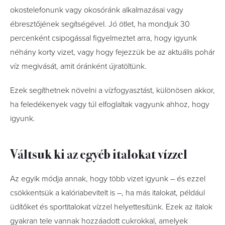
okostelefonunk vagy okosóránk alkalmazásai vagy
ébresztőjének segítségével. Jó ötlet, ha mondjuk 30
percenként csipogással figyelmeztet arra, hogy igyunk
néhány korty vizet, vagy hogy fejezzük be az aktuális pohár
víz megivását, amit óránként újratöltünk.
Ezek segíthetnek növelni a vízfogyasztást, különösen akkor,
ha feledékenyek vagy túl elfoglaltak vagyunk ahhoz, hogy
igyunk.
Váltsuk ki az egyéb italokat vízzel
Az egyik módja annak, hogy több vizet igyunk – és ezzel
csökkentsük a kalóriabevitelt is –, ha más italokat, például
üdítőket és sportitalokat vízzel helyettesítünk. Ezek az italok
gyakran tele vannak hozzáadott cukrokkal, amelyek