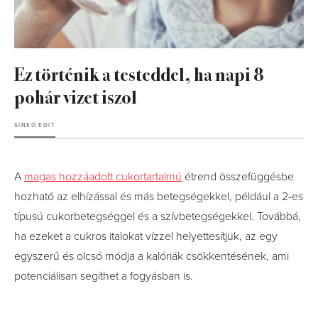
Ez történik a testeddel, ha napi 8
pohár vizet iszol
SINKÓ EDIT
A
magas hozzáadott cukortartalmú
étrend összefüggésbe
hozható az elhízással és más betegségekkel, például a 2-es
típusú cukorbetegséggel és a szívbetegségekkel. Továbbá,
ha ezeket a cukros italokat vízzel helyettesítjük, az egy
egyszerű és olcsó módja a kalóriák csökkentésének, ami
potenciálisan segíthet a fogyásban is.