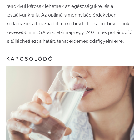
rendkívül károsak lehetnek az egészségükre, és a
testsúlyunkra is. Az optimális mennyiség érdekében
korlátozzuk a hozzáadott cukorbevitelt a kalóriabevitelünk
kevesebb mint 5%-ára. Már napi egy 240 ml-es pohár üdítő
is túllépheti ezt a határt, tehát érdemes odafigyelni erre.
KAPCSOLÓDÓ