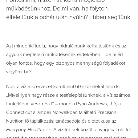
Fontos inni, hiszen az kell a megfelelő
működésünkhoz. De mi van, ha folyton
elfelejtünk a pohár után nyúlni? Ebben segítünk.
Azt mindenki tudja, hogy hidratálnunk kell a testünk és az
agyunk megfelelő működésének érdekében – de miért
olyan fontos, hogy egy bizonyos mennyiségű folyadékot
vigyünk be?
Nos, a víz a szervezet körülbelül 60 százalékát teszi ki.
„Mivel ilyen nagy része a testfelépítésünknek, a víz számos
funkcióban vesz részt” – mondja Ryan Andrews, RD, a
Connecticut állambeli Norwalkban található Precision
Nutrition fő táplálkozási tanácsadója és dietetikusa az
Everyday Health
-nek. A víz többek között anyagokat old fel