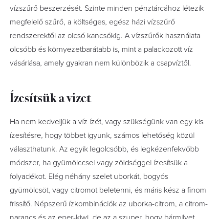
vízszűrő beszerzését. Szinte minden pénztárcához létezik
megfelelő szűrő, a költséges, egész házi vízszűrő
rendszerektől az olcsó kancsókig. A vízszűrők használata
olcsóbb és környezetbarátabb is, mint a palackozott víz
vásárlása, amely gyakran nem különbözik a csapvíztől.
Ízesítsük a vizet
Ha nem kedveljük a víz ízét, vagy szükségünk van egy kis
ízesítésre, hogy többet igyunk, számos lehetőség közül
választhatunk. Az egyik legolcsóbb, és legkézenfekvőbb
módszer, ha gyümölccsel vagy zöldséggel ízesítsük a
folyadékot. Elég néhány szelet uborkát, bogyós
gyümölcsöt, vagy citromot beletenni, és máris kész a finom
frissítő. Népszerű ízkombinációk az uborka-citrom, a citrom-
narancs és az eper-kiwi, de az a szuper, hogy bármilyet