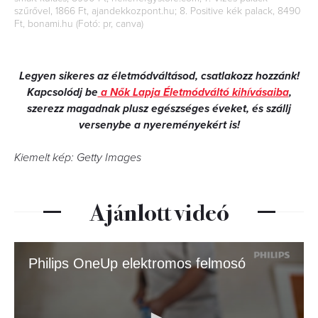
szűrővel, 1866 Ft, ajandekkozpont.hu; 8. Positive kék palack, 8490
Ft, bonami.hu (Fotó: pr, canva)
Legyen sikeres az életmódváltásod, csatlakozz hozzánk!
Kapcsolódj be
a Nők Lapja Életmódváltó kihívásaiba
,
szerezz magadnak plusz egészséges éveket, és szállj
versenybe a nyereményekért is!
Kiemelt kép: Getty Images
Ajánlott videó
Philips OneUp elektromos felmosó