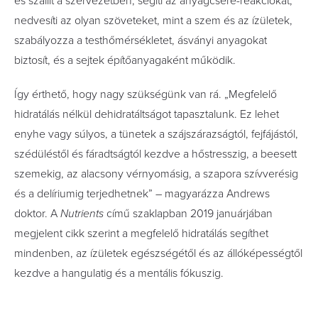
és szállít a szervezetben, segíti az anyagcsere-reakciókat,
nedvesíti az olyan szöveteket, mint a szem és az ízületek,
szabályozza a testhőmérsékletet, ásványi anyagokat
biztosít, és a sejtek építőanyagaként működik.
Így érthető, hogy nagy szükségünk van rá. „Megfelelő
hidratálás nélkül dehidratáltságot tapasztalunk. Ez lehet
enyhe vagy súlyos, a tünetek a szájszárazságtól, fejfájástól,
szédüléstől és fáradtságtól kezdve a hőstresszig, a beesett
szemekig, az alacsony vérnyomásig, a szapora szívverésig
és a delíriumig terjedhetnek” – magyarázza Andrews
doktor. A
Nutrients
című szaklapban 2019 januárjában
megjelent cikk szerint a megfelelő hidratálás segíthet
mindenben, az ízületek egészségétől és az állóképességtől
kezdve a hangulatig és a mentális fókuszig.