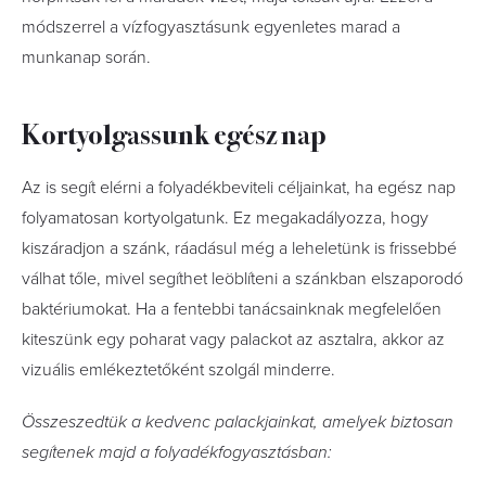
módszerrel a vízfogyasztásunk egyenletes marad a
munkanap során.
Kortyolgassunk egész nap
Az is segít elérni a folyadékbeviteli céljainkat, ha egész nap
folyamatosan kortyolgatunk. Ez megakadályozza, hogy
kiszáradjon a szánk, ráadásul még a leheletünk is frissebbé
válhat tőle, mivel segíthet leöblíteni a szánkban elszaporodó
baktériumokat. Ha a fentebbi tanácsainknak megfelelően
kiteszünk egy poharat vagy palackot az asztalra, akkor az
vizuális emlékeztetőként szolgál minderre.
Összeszedtük a kedvenc pala
ckjainkat, amelyek biztosan
segítenek majd a folyadékfogyasztásban: