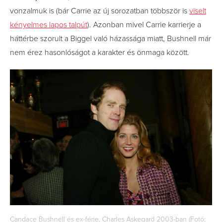
vonzalmuk is (bár Carrie az új sorozatban többször is
viselt
kényelmes lapos talpút
). Azonban mivel Carrie karrierje a
háttérbe szorult a Biggel való házassága miatt, Bushnell már
nem érez hasonlóságot a karakter és önmaga között.
Candace Bushnell és ex-férje, Charles Askegard 2003-ban (Fotó: