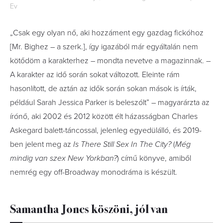
Ev
„Csak egy olyan nő, aki hozzáment egy gazdag fickóhoz
[Mr. Bighez – a szerk.], így igazából már egyáltalán nem
kötődöm a karakterhez – mondta nevetve a magazinnak. –
A karakter az idő során sokat változott. Eleinte rám
hasonlított, de aztán az idők során sokan mások is írták,
például Sarah Jessica Parker is beleszólt” – magyarárzta az
írónő, aki 2002 és 2012 között élt házasságban Charles
Askegard balett-táncossal, jelenleg egyedülálló, és 2019-
ben jelent meg az
Is There Still Sex In The City?
(
Még
mindig van szex New Yorkban?
) című könyve, amiből
nemrég egy off-Broadway monodráma is készült.
Samantha Jones köszöni, jól van