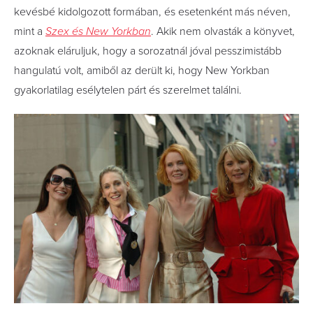
kevésbé kidolgozott formában, és esetenként más néven,
mint a
Szex és New Yorkban
. Akik nem olvasták a könyvet,
azoknak eláruljuk, hogy a sorozatnál jóval pesszimistább
hangulatú volt, amiből az derült ki, hogy New Yorkban
gyakorlatilag esélytelen párt és szerelmet találni.