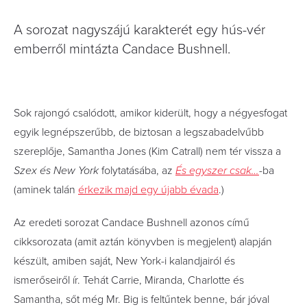
A sorozat nagyszájú karakterét egy hús-vér
emberről mintázta Candace Bushnell.
Sok rajongó csalódott, amikor kiderült, hogy a négyesfogat
egyik legnépszerűbb, de biztosan a legszabadelvűbb
szereplője, Samantha Jones (Kim Catrall) nem tér vissza a
Szex és New York
folytatásába, az
És egyszer csak…
-ba
(aminek talán
érkezik majd egy újabb évada
.)
Az eredeti sorozat Candace Bushnell azonos című
cikksorozata (amit aztán könyvben is megjelent) alapján
készült, amiben saját, New York-i kalandjairól és
ismerőseiről ír. Tehát Carrie, Miranda, Charlotte és
Samantha, sőt még Mr. Big is feltűntek benne, bár jóval