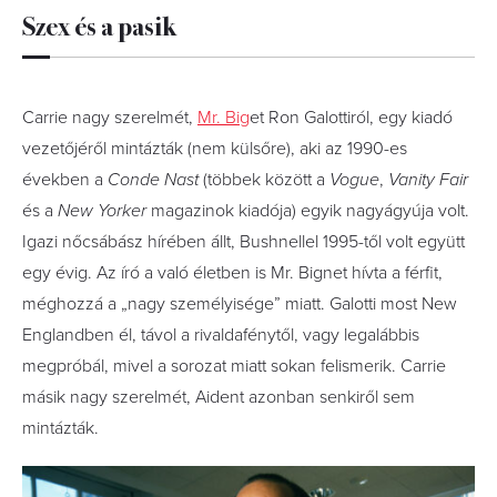
Szex és a pasik
Carrie nagy szerelmét,
Mr. Big
et Ron Galottiról, egy kiadó
vezetőjéről mintázták (nem külsőre), aki az 1990-es
években a
Conde Nast
(többek között a
Vogue
,
Vanity Fair
és a
New Yorker
magazinok kiadója) egyik nagyágyúja volt.
Igazi nőcsábász hírében állt, Bushnellel 1995-től volt együtt
egy évig. Az író a való életben is Mr. Bignet hívta a férfit,
méghozzá a „nagy személyisége” miatt. Galotti most New
Englandben él, távol a rivaldafénytől, vagy legalábbis
megpróbál, mivel a sorozat miatt sokan felismerik. Carrie
másik nagy szerelmét, Aident azonban senkiről sem
mintázták.