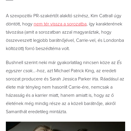
A szexpozitív PR-szakértőt alakító színész, Kim Cattrall úgy
döntött, hogy
nem tér vissza a sorozatba
, így karakterének
távozása (amit a sorozatban azzal magyaráztak, hogy
összeveszett legjobb barátnőjével, Carrie-vel, és Londonba
költözött) forró beszédtéma volt.
Bushnell szerint neki már gyakorlatilag nincsen köze az
És
egyszer csak…
-hoz, azt Michael Patrick King, az eredeti
sorozat producere és Sarah Jessica Parker írta. Ráadásul az
élete már tényleg nem hasonlít Carrie-ére, nemcsak a
házasság és a karrier miatt, hanem amiatt is, hogy az ő
életének még mindig része az a közeli barátnője, akiről
Samanthát eredetileg mintázta.