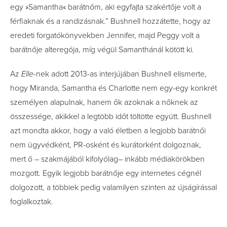
egy »Samantha« barátnőm, aki egyfajta szakértője volt a
férfiaknak és a randizásnak.” Bushnell hozzátette, hogy az
eredeti forgatókönyvekben Jennifer, majd Peggy volt a
barátnője alteregója, míg végül Samanthánál kötött ki.
Az
Elle
-nek adott 2013-as interjújában Bushnell elismerte,
hogy Miranda, Samantha és Charlotte nem egy-egy konkrét
személyen alapulnak, hanem ők azoknak a nőknek az
összessége, akikkel a legtöbb időt töltötte együtt. Bushnell
azt mondta akkor, hogy a való életben a legjobb barátnői
nem ügyvédként, PR-osként és kurátorként dolgoznak,
mert ő – szakmájából kifolyólag– inkább médiakörökben
mozgott. Egyik legjobb barátnője egy internetes cégnél
dolgozott, a többiek pedig valamilyen szinten az újságírással
foglalkoztak.