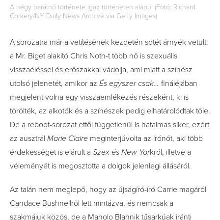
A négy barátnő története igaz történeten alapul (Fotó: Richard
Corkery/NY Daily News Archive via Getty Images)
A sorozatra már a vetítésének kezdetén sötét árnyék vetült:
a Mr. Biget alakító Chris Noth-t több nő is szexuális
visszaéléssel és erőszakkal vádolja, ami miatt a színész
utolsó jelenetét, amikor az
És egyszer csak…
fináléjában
megjelent volna egy visszaemlékezés részeként, ki is
törölték, az alkotók és a színészek pedig elhatárolódtak tőle.
De a reboot-sorozat ettől függetlenül is hatalmas siker, ezért
az ausztrál
Marie Claire
meginterjúvolta az írónőt, aki több
érdekességet is elárult a
Szex és New Yor
król, illetve a
véleményét is megosztotta a dolgok jelenlegi állásáról.
Az talán nem meglepő, hogy az újságíró-író Carrie magáról
Candace Bushnellről lett mintázva, és nemcsak a
szakmájuk közös, de a Manolo Blahnik tűsarkúak iránti