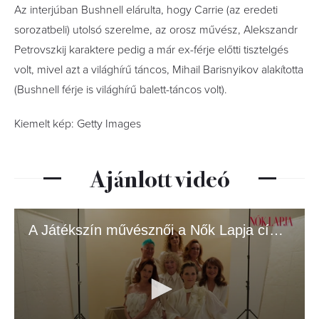
Az interjúban Bushnell elárulta, hogy Carrie (az eredeti
sorozatbeli) utolsó szerelme, az orosz művész, Alekszandr
Petrovszkij karaktere pedig a már ex-férje előtti tisztelgés
volt, mivel azt a világhírű táncos, Mihail Barisnyikov alakította
(Bushnell férje is világhírű balett-táncos volt).
Kiemelt kép: Getty Images
Ajánlott videó
A Játékszín művésznői a Nők Lapja címlapján