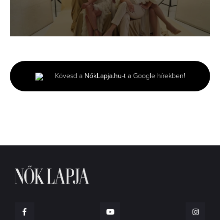
0
seconds
of
43
seconds
Kövesd a
NőkLapja.hu
-t a Google hírekben!