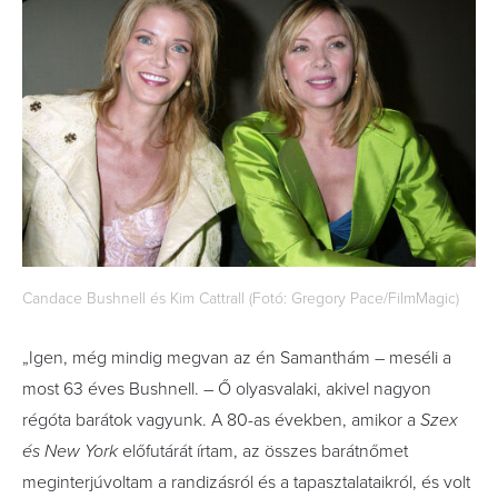
Candace Bushnell és Kim Cattrall (Fotó: Gregory Pace/FilmMagic)
„Igen, még mindig megvan az én Samanthám – meséli a
most 63 éves Bushnell. – Ő olyasvalaki, akivel nagyon
régóta barátok vagyunk. A 80-as években, amikor a
Szex
és New York
előfutárát írtam, az összes barátnőmet
meginterjúvoltam a randizásról és a tapasztalataikról, és volt