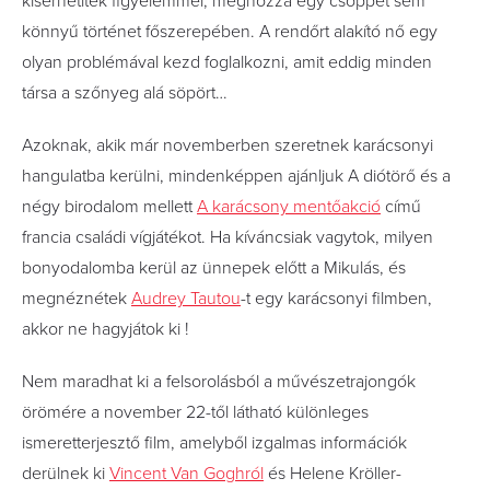
kísérhetitek figyelemmel, méghozzá egy csöppet sem
könnyű történet főszerepében. A rendőrt alakító nő egy
olyan problémával kezd foglalkozni, amit eddig minden
társa a szőnyeg alá söpört…
Azoknak, akik már novemberben szeretnek karácsonyi
hangulatba kerülni, mindenképpen ajánljuk A diótörő és a
négy birodalom mellett
A karácsony mentőakció
című
francia családi vígjátékot. Ha kíváncsiak vagytok, milyen
bonyodalomba kerül az ünnepek előtt a Mikulás, és
megnéznétek
Audrey Tautou
-t egy karácsonyi filmben,
akkor ne hagyjátok ki !
Nem maradhat ki a felsorolásból a művészetrajongók
örömére a november 22-től látható különleges
ismeretterjesztő film, amelyből izgalmas információk
derülnek ki
Vincent Van Goghról
és Helene Kröller-