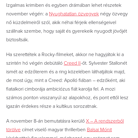
Izgalmas krimiben és egyben drámában lehet részetek
november végén: a
Nyughatatlan özvegyek
négy özvegy
nő küzdelmeiről szól, akik néhai férjeik ellenségeivel
szállnak szembe, hogy saját és gyerekeik nyugodt jövőjét
biztosítsák.
Ha szerettétek a Rocky-filmeket, akkor ne hagyjátok ki a
szintén hó végén debütáló
Creed II
-őt. Sylvester Stallonét
ismét az edzőterem és a ring közelében láthatjátok majd,
de most úgy, mint a Creed: Apolló fiában – edzőként, aki
fiatalkori cimborája ambiciózus fiát karolja fel. A mozi
számos ponton visszanyúl az alapokhoz, és pont ettől lesz
igazán érdekes része a kultikus sorozatnak.
A november 8-án bemutatásra kerülő
X – A rendszerből
törölve
címet viselő magyar thrillerben
Balsai Mónit