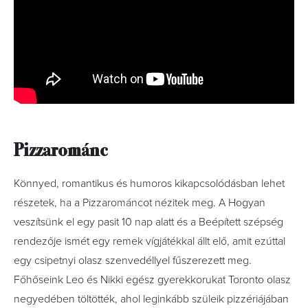
Pizzarománc
Könnyed, romantikus és humoros kikapcsolódásban lehet
részetek, ha a Pizzarománcot nézitek meg. A Hogyan
veszítsünk el egy pasit 10 nap alatt és a Beépített szépség
rendezője ismét egy remek vígjátékkal állt elő, amit ezúttal
egy csipetnyi olasz szenvedéllyel fűszerezett meg.
Főhőseink Leo és Nikki egész gyerekkorukat Toronto olasz
negyedében töltötték, ahol leginkább szüleik pizzériájában