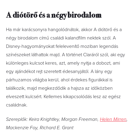
A diótörő és a négy birodalom
Ha már karácsonyra hangolódnátok, akkor A diótörő és a
négy birodalom című családi kalandfilm nektek szól. A
Disney-hagyományokat felelevenítő moziban legendás
színészeket láthattok majd. A történet Claráról szól, aki egy
különleges kulcsot keres, azt, amely nyitja a dobozt, ami
egy ajándékot rejt szeretett édesanyjától. A lány egy
párhuzamos világba kerül, ahol érdekes figurákkal is
találkozik, majd megkezdődik a hajsza az időközben
elveszett kulcsért. Kellemes kikapcsolódás lesz az egész
családnak.
Szereplők: Keira Knightley, Morgan Freeman,
Helen Mirren
,
Mackenzie Foy, Richard E. Grant