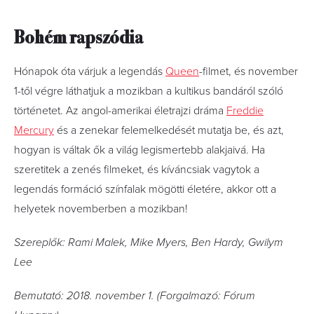
Bohém rapszódia
Hónapok óta várjuk a legendás
Queen
-filmet, és november
1-től végre láthatjuk a mozikban a kultikus bandáról szóló
történetet. Az angol-amerikai életrajzi dráma
Freddie
Mercury
és a zenekar felemelkedését mutatja be, és azt,
hogyan is váltak ők a világ legismertebb alakjaivá. Ha
szeretitek a zenés filmeket, és kíváncsiak vagytok a
legendás formáció színfalak mögötti életére, akkor ott a
helyetek novemberben a mozikban!
Szereplők: Rami Malek, Mike Myers, Ben Hardy, Gwilym
Lee
Bemutató: 2018. november 1. (Forgalmazó: Fórum