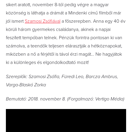
sikert aratott, november 8-tól pedig végre a magyar
közönség is láthatja a drámát a Mindenki című filmből már
jól ismert
Szamosi Zsófiával
a főszerepben. Anna egy 40 év
körüli három gyermekes családanya, akinek a napjai
feszített tempóban telnek. Pénzük forintra pontosan ki van
számolva, a teendők teljesen elárasztják a hétköznapokat,
miközben a nő a férjétől is távol érzi magát… Ne hagyjátok
ki a különleges és elgondolkodtató mozit!
Szereplők: Szamosi Zsófia, Füredi Leo, Barcza Ambrus,
Varga-Blaskó Zorka
Bemutató: 2018. november 8. (Forgalmazó: Vertigo Média)