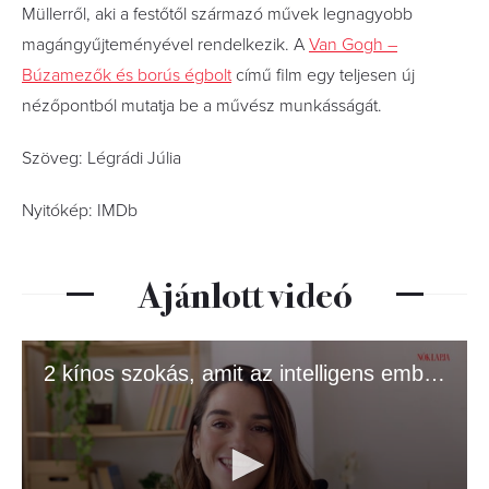
Müllerről, aki a festőtől származó művek legnagyobb
magángyűjteményével rendelkezik. A
Van Gogh –
Búzamezők és borús égbolt
című film egy teljesen új
nézőpontból mutatja be a művész munkásságát.
Szöveg: Légrádi Júlia
Nyitókép: IMDb
Ajánlott videó
2 kínos szokás, amit az intelligens emberek gyakran csinálnak