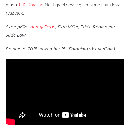
maga
J. K. Rowling
írta. Egy biztos: izgalmas moziban lesz
részetek.
Szereplők:
Johnny Depp
, Ezra Miller, Eddie Redmayne,
Jude Law
Bemutató: 2018. november 15. (Forgalmazó: InterCom)