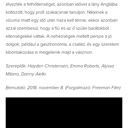
élvezték a felhőtlenséget, azonban idővel a lány Angliába
költözött, hogy profi szakácsnak tanuljon. Nikkinek a
vízuma miatt egy idő után haza kell térnie, ekkor azonban
azzal szembesül, hogy a fiú és az ő szülei barátokból
ellenségekké váltak. A nehézségek mellett persze a jó
dolgok, például a gasztronómia, a család, és egy szerelem
kibontakozása is megjelenik majd a vásznon.
Szereplők: Hayden Christensen, Emma Roberts, Alyssa
Milano, Danny Aiello
Bemutató: 2018. november 8. (Forgalmazó: Freeman Film)