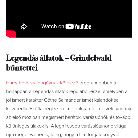
Legendás állatok – Grindelwald
bűntettei
Harry Potter-rajongóknak kötelező
program ebben a
hónapban a Legendás állatok legújabb része, amelyben a
jól ismert karakter Göthe Salmander ismét kalandokba
keveredik. Ezúttal régi szerelme bukkan fel, de vele vannak
az első moziban megismert barátok, varázslónők és további
különleges alakok is. A leghíresebb varázslótanonc világa
újra megelevenedik, főleg, hogy a film forgatókönyvét