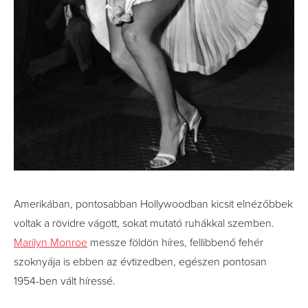
Amerikában, pontosabban Hollywoodban kicsit elnézőbbek
voltak a rövidre vágott, sokat mutató ruhákkal szemben.
Marilyn Monroe
messze földön híres, fellibbenő fehér
szoknyája is ebben az évtizedben, egészen pontosan
1954-ben vált híressé.