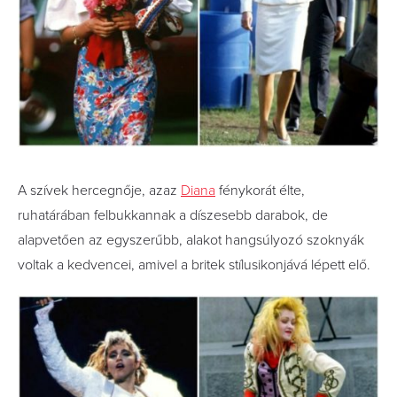
A szívek hercegnője, azaz
Diana
fénykorát élte,
ruhatárában felbukkannak a díszesebb darabok, de
alapvetően az egyszerűbb, alakot hangsúlyozó szoknyák
voltak a kedvencei, amivel a britek stílusikonjává lépett elő.