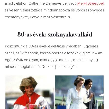
a nők, élükön Catherine Deneuve-vel vagy
Meryl Streeppel
szívesen választották a mindennapokra és vörös szőnyeges
eseményekre, illetve a mozivászonra is.
80-as évek: szoknyakavalkád
Köszöntünk a 80-as évek eklektikus világában! Egyenes
szárú, szűk fazonok, fodros-bodros öltözékek, glamúr – az
egész évtized olyan, mint egy jelmezbál, mert itt tényleg
minden megtalálható. De kezdjük az elején!