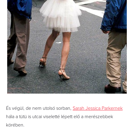
És végül, de nem utolsó sorban,
Sarah Jessica Parkernek
hála a tütü is utcai viseletté lépett elő a merészebbek
körében.