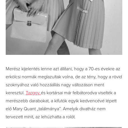
Merész kijelentés lenne azt állítani, hogy a 70-es évekre az
erkölcsi normák meglazultak volna, de az tény, hogy a rövid
szoknyához való hozzáállás nagy változáson ment
keresztül.
Twiggy
és kortársai már felbátorodva viselték a
merészebb darabokat, a kifutók egyik kedvencévé lépett
elő Mary Quant „találmánya”. Amelyik divatház nem
tervezett minit, az lehúzhatta a rolót.