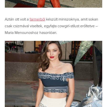
Aztán ott volt a
farmerből
készült miniszoknya, amit sokan
csak csizmával viseltek, egyfajta cowgirl-stílust erőltetve –
Maria Menounoshoz hasonlóan.