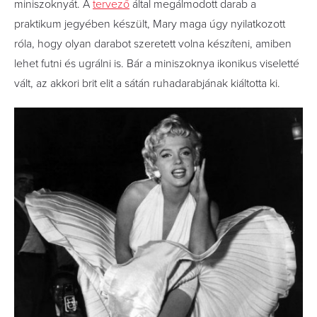
miniszoknyát. A
tervező
által megálmodott darab a
praktikum jegyében készült, Mary maga úgy nyilatkozott
róla, hogy olyan darabot szeretett volna készíteni, amiben
lehet futni és ugrálni is. Bár a miniszoknya ikonikus viseletté
vált, az akkori brit elit a sátán ruhadarabjának kiáltotta ki.