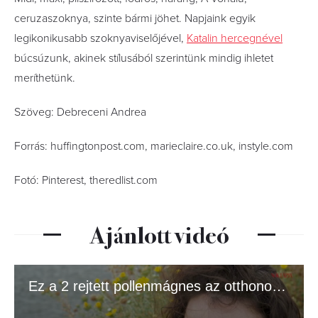
ceruzaszoknya, szinte bármi jöhet. Napjaink egyik
legikonikusabb szoknyaviselőjével,
Katalin hercegnével
búcsúzunk, akinek stílusából szerintünk mindig ihletet
meríthetünk.
Szöveg: Debreceni Andrea
Forrás: huffingtonpost.com, marieclaire.co.uk, instyle.com
Fotó: Pinterest, theredlist.com
Ajánlott videó
Ez a 2 rejtett pollenmágnes az otthonodban súlyosbítja az allergiát