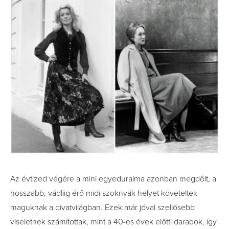
Az évtized végére a mini egyeduralma azonban megdőlt, a
hosszabb, vádliig érő midi szoknyák helyet követeltek
maguknak a divatvilágban. Ezek már jóval szellősebb
viseletnek számítottak, mint a 40-es évek előtti darabok, így