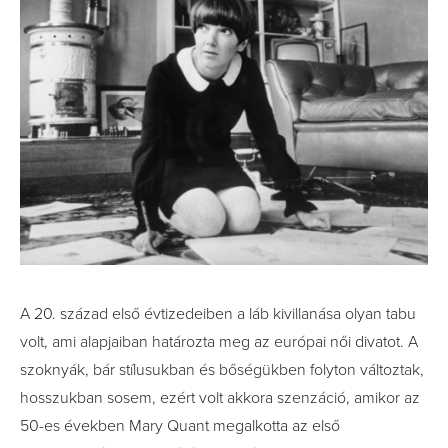
A 20. század első évtizedeiben a láb kivillanása olyan tabu
volt, ami alapjaiban határozta meg az európai női divatot. A
szoknyák, bár stílusukban és bőségükben folyton változtak,
hosszukban sosem, ezért volt akkora szenzáció, amikor az
50-es években Mary Quant megalkotta az első