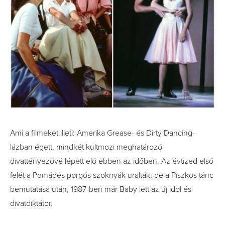
Ami a filmeket illeti: Amerika Grease- és Dirty Dancing-
lázban égett, mindkét kultmozi meghatározó
divattényezővé lépett elő ebben az időben. Az évtized első
felét a Pomádés pörgős szoknyák uralták, de a Piszkos tánc
bemutatása után, 1987-ben már Baby lett az új idol és
divatdiktátor.