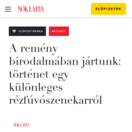
ELŐFIZETEK
ELŐFIZETŐKNEK
AKTUÁLIS
A remény
birodalmában jártunk:
történet egy
különleges
rézfúvószenekarról