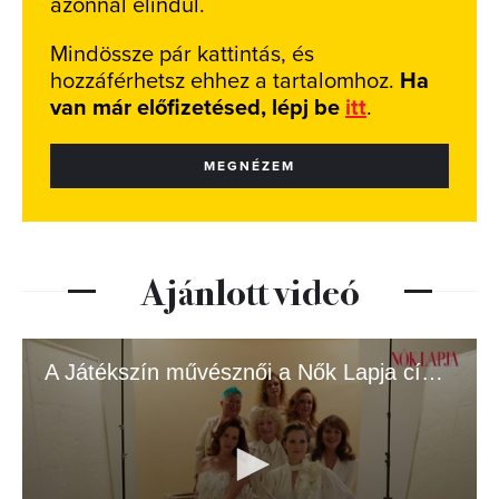
azonnal elindul.
Mindössze pár kattintás, és
hozzáférhetsz ehhez a tartalomhoz.
Ha
van már előfizetésed, lépj be
itt
.
MEGNÉZEM
Ajánlott videó
A Játékszín művésznői a Nők Lapja címlapján