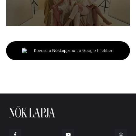
0
seconds
of
43
seconds
Kövesd a
NőkLapja.hu
-t a Google hírekben!