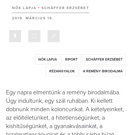
NŐK LAPJA
SCHÄFFER ERZSÉBET
2019. MÁRCIUS 16.
NŐK LAPJA
RIPORT
SCHÄFFER ERZSÉBET
RÉZANGYALOK
A REMÉNY BIRODALMA
Egy napra elmentünk a remény birodalmába.
Úgy indultunk, egy szál ruhában. Ki kellett
dobnunk minden koloncunkat. A kételyeinket,
az előítéletünket, a hitetlenségünket, a
kishitűségünket, a gyanakvásainkat, a
bizalmatlanságunkat és a többi sárba húzó,