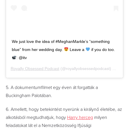
We just love the idea of #MeghanMarkle’s “something
blue” from her wedding day.
Leave a
if you do too.
: @itv
Royally Obsessed Podcast
(@royallyobsessedpodcast) által megosztott bejegyzés,
5. A dokumentumfilmet egy éven át forgatták a
Buckingham Palotában.
6. Amellett, hogy betekintést nyerünk a királynő életébe, az
alkotásból megtudhatjuk, hogy
Harry herceg
milyen
feladatokat lát el a Nemzetközösség Ifjúsági