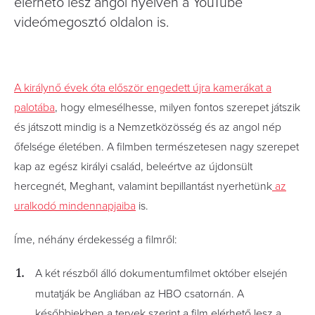
elérhető lesz angol nyelven a YouTube
videómegosztó oldalon is.
A királynő évek óta először engedett újra kamerákat a
palotába
, hogy elmesélhesse, milyen fontos szerepet játszik
és játszott mindig is a Nemzetközösség és az angol nép
őfelsége életében. A filmben természetesen nagy szerepet
kap az egész királyi család, beleértve az újdonsült
hercegnét, Meghant, valamint bepillantást nyerhetünk
az
uralkodó mindennapjaiba
is.
Íme, néhány érdekesség a filmről:
A két részből álló dokumentumfilmet október elsején
mutatják be Angliában az HBO csatornán. A
későbbiekben a tervek szerint a film elérhető lesz a