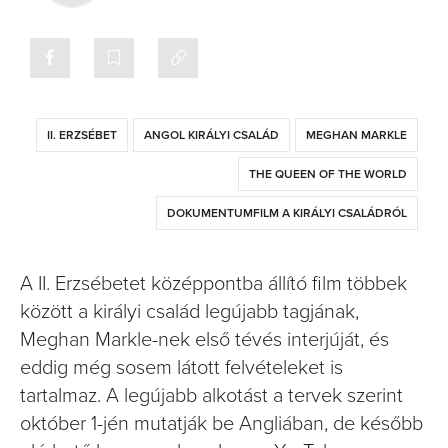
II. ERZSÉBET
ANGOL KIRÁLYI CSALÁD
MEGHAN MARKLE
THE QUEEN OF THE WORLD
DOKUMENTUMFILM A KIRÁLYI CSALÁDRÓL
A II. Erzsébetet középpontba állító film többek
között a királyi család legújabb tagjának,
Meghan Markle-nek első tévés interjúját, és
eddig még sosem látott felvételeket is
tartalmaz. A legújabb alkotást a tervek szerint
október 1-jén mutatják be Angliában, de később