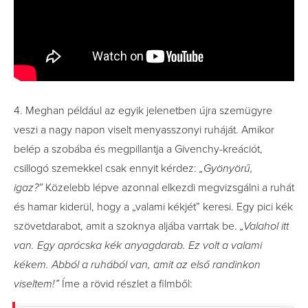
4. Meghan például az egyik jelenetben újra szemügyre
veszi a nagy napon viselt menyasszonyi ruháját. Amikor
belép a szobába és megpillantja a Givenchy-kreációt,
csillogó szemekkel csak ennyit kérdez:
„Gyönyörű,
igaz?”
Közelebb lépve azonnal elkezdi megvizsgálni a ruhát
és hamar kiderül, hogy a „valami kékjét” keresi. Egy pici kék
szövetdarabot, amit a szoknya aljába varrtak be.
„Valahol itt
van. Egy aprócska kék anyagdarab. Ez volt a valami
kékem. Abból a ruhából van, amit az első randinkon
viseltem!”
Íme a rövid részlet a filmből: