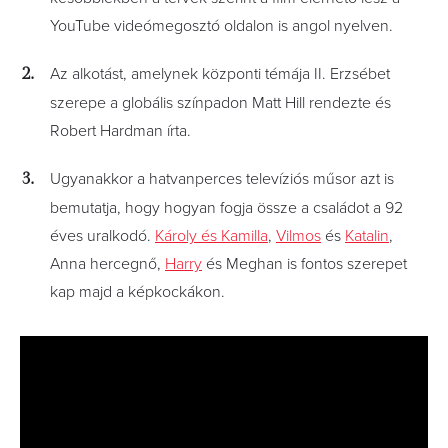
YouTube videómegosztó oldalon is angol nyelven.
Az alkotást, amelynek központi témája II. Erzsébet
szerepe a globális színpadon Matt Hill rendezte és
Robert Hardman írta.
Ugyanakkor a hatvanperces televíziós műsor azt is
bemutatja, hogy hogyan fogja össze a családot a 92
éves uralkodó.
Károly és Kamilla
,
Vilmos
és
Katalin
,
Anna hercegnő,
Harry
és Meghan is fontos szerepet
kap majd a képkockákon.