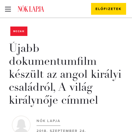
ELŐFIZETEK
MOZAIK
Újabb
dokumentumfilm
készült az angol királyi
családról, A világ
királynője címmel
NŐK LAPJA
2018. SZEPTEMBER 24.