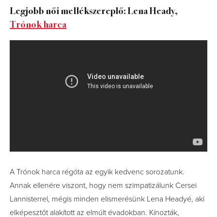
Legjobb női mellékszereplő: Lena Heady,
Trónok harca
A Trónok harca régóta az egyik kedvenc sorozatunk.
Annak ellenére viszont, hogy nem szimpatizálunk Cersei
Lannisterrel, mégis minden elismerésünk Lena Headyé, aki
elképesztőt alakított az elmúlt évadokban. Kínozták,