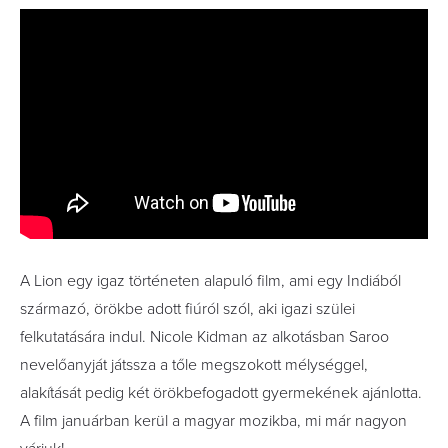
A Lion egy igaz történeten alapuló film, ami egy Indiából
származó, örökbe adott fiúról szól, aki igazi szülei
felkutatására indul. Nicole Kidman az alkotásban Saroo
nevelőanyját játssza a tőle megszokott mélységgel,
alakítását pedig két örökbefogadott gyermekének ajánlotta.
A film januárban kerül a magyar mozikba, mi már nagyon