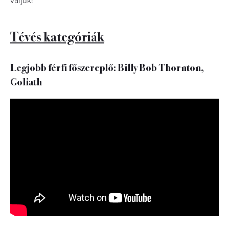
várjuk!
Tévés kategóriák
Legjobb férfi főszereplő: Billy Bob Thornton,
Goliath