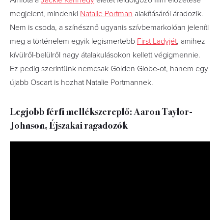
Amióta a
Jackie Kennedy
életét feldolgozó film előzetese
megjelent, mindenki
Natalie Portman
alakításáról áradozik.
Nem is csoda, a színésznő ugyanis szívbemarkolóan jeleníti
meg a történelem egyik legismertebb
First Ladyjét
, amihez
kívülről-belülről nagy átalakulásokon kellett végigmennie.
Ez pedig szerintünk nemcsak Golden Globe-ot, hanem egy
újabb Oscart is hozhat Natalie Portmannek.
Legjobb férfi mellékszereplő: Aaron Taylor-
Johnson, Éjszakai ragadozók