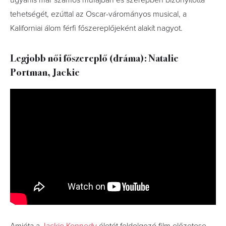
tehetségét, ezúttal az Oscar-várományos musical, a
Kaliforniai álom férfi főszereplőjeként alakít nagyot.
Legjobb női főszereplő (dráma): Natalie
Portman, Jackie