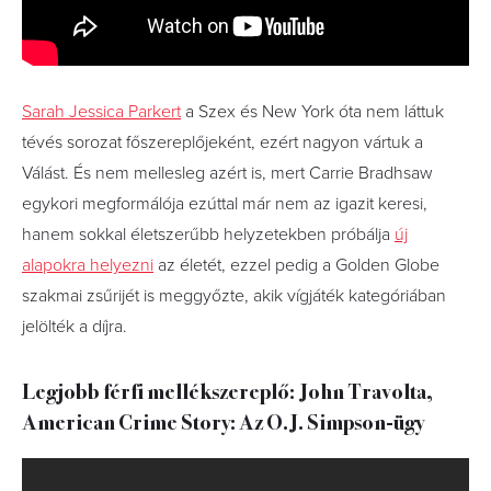
Sarah Jessica Parkert
a Szex és New York óta nem láttuk
tévés sorozat főszereplőjeként, ezért nagyon vártuk a
Válást. És nem mellesleg azért is, mert Carrie Bradhsaw
egykori megformálója ezúttal már nem az igazit keresi,
hanem sokkal életszerűbb helyzetekben próbálja
új
alapokra helyezni
az életét, ezzel pedig a Golden Globe
szakmai zsűrijét is meggyőzte, akik vígjáték kategóriában
jelölték a díjra.
Legjobb férfi mellékszereplő: John Travolta,
American Crime Story: Az O.J. Simpson-ügy