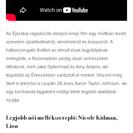
Az Éjszakai ragadozók elsöprő erejű film egy múltban lezárt
szerelem újraéledéséről, sérelmekről és bosszúról. A
hátborzongató thrillert az elmúlt évek legjobbjának
emlegetik, a főszerepben pedig olyan színészeket
láthatunk, mint Jake Gyllenhaal és Amy Adams, aki
legutóbb az Érkezésben varázsolt el minket. Viszont még
őket is lekörözi a csupán 26 éves Aaron Taylor-Johnson, aki
egy bűnbanda tagjaként eddigi élete legjobb alakítását
nyújtja.
Legjobb női mellékszereplő: Nicole Kidman,
Lion