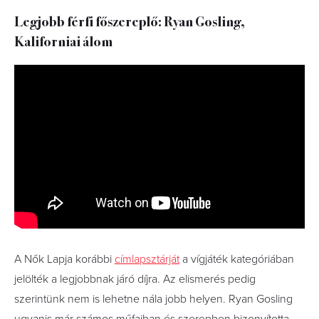
Legjobb férfi főszereplő: Ryan Gosling,
Kaliforniai álom
A Nők Lapja korábbi
címlapsztárját
a vígjáték kategóriában
jelölték a legjobbnak járó díjra. Az elismerés pedig
szerintünk nem is lehetne nála jobb helyen. Ryan Gosling
ugyanis már számos műfajban és szerepben bizonyította