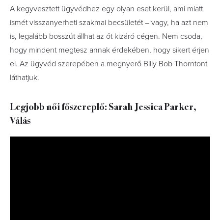
A kegyvesztett ügyvédhez egy olyan eset kerül, ami miatt
ismét visszanyerheti szakmai becsületét – vagy, ha azt nem
is, legalább bosszút állhat az őt kizáró cégen. Nem csoda,
hogy mindent megtesz annak érdekében, hogy sikert érjen
el. Az ügyvéd szerepében a megnyerő Billy Bob Thorntont
láthatjuk.
Legjobb női főszereplő: Sarah Jessica Parker,
Válás