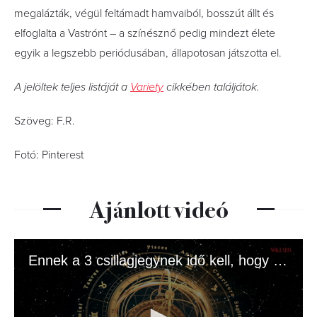
megalázták, végül feltámadt hamvaiból, bosszút állt és
elfoglalta a Vastrónt – a színésznő pedig mindezt élete
egyik a legszebb periódusában, állapotosan játszotta el.
A jelöltek teljes listáját a
Variety
cikkében találjátok.
Szöveg: F.R.
Fotó: Pinterest
Ajánlott videó
Ennek a 3 csillagjegynek idő kell, hogy megnyíljon