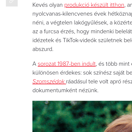
Kevés olyan
produkció készült itthon
, a
nyolcvanas-kilencvenes évek hétköznapi 
néni, a végtelen lakógyűlések, a közért
az a furcsa érzés, hogy mindenki belel
idézetek és TikTok-videók születnek bel
abszurd.
A
sorozat 1987-ben indult
, és több mint
különösen érdekes: sok színész saját be
Szomszédok
ráadásul tele volt apró ré
dokumentumként nézünk.