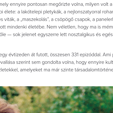
mely ennyire pontosan megőrizte volna, milyen volt a
élete: a lakótelepi pletykák, a nejlonszatyorral roh
es viták, a „maszekolás”, a csöpögő csapok, a panele
átott mindenki életébe. Nem véletlen, hogy ma is mém
őle — sok jelenet egyszerre lett nosztalgikus és egé
 egy évtizeden át futott, összesen 331 epizóddal. Ami
vallása szerint sem gondolta volna, hogy ennyire kult
szletekkel, amelyeket ma már szinte társadalomtörténe