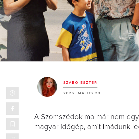
SZABÓ ESZTER
2026. MÁJUS 28.
A Szomszédok ma már nem egys
magyar időgép, amit imádunk leg