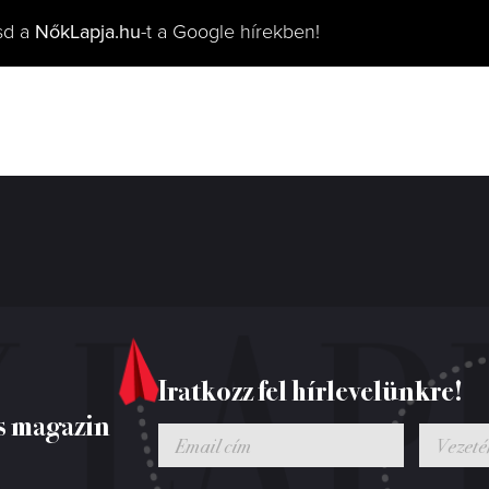
sd a
NőkLapja.hu
-t a Google hírekben!
Iratkozz fel hírlevelünkre!
s magazin