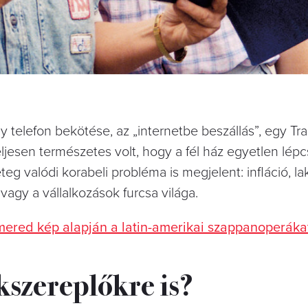
telefon bekötése, az „internetbe beszállás”, egy Tr
eljesen természetes volt, hogy a fél ház egyetlen lép
eg valódi korabeli probléma is megjelent: infláció, la
agy a vállalkozások furcsa világa.
mered kép alapján a latin-amerikai szappanoperáka
kszereplőkre is?