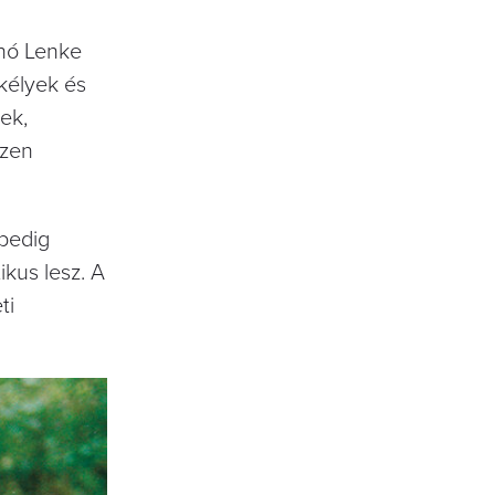
anó Lenke
rkélyek és
ek,
szen
 pedig
ikus lesz. A
ti