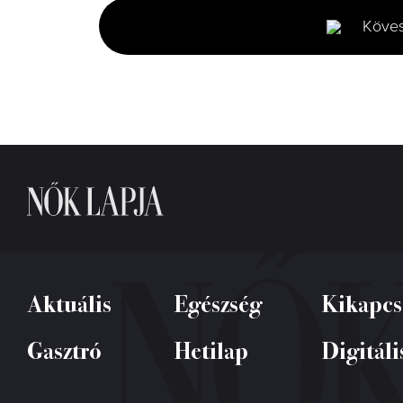
2
minutes,
Köve
48
seconds
Volume
0%
Aktuális
Egészség
Kikapcs
Gasztró
Hetilap
Digitáli