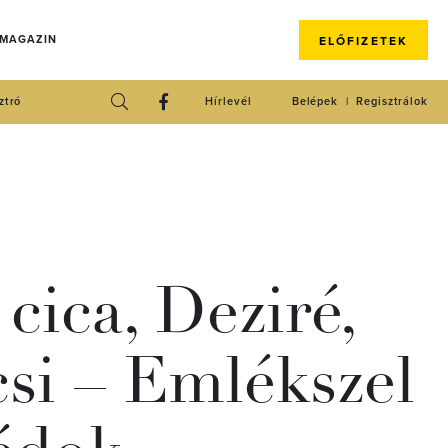
 MAGAZIN
ELŐFIZETEK
ztró
Hírlevél
Belépek
Regisztrálok
 cica, Deziré,
si – Emlékszel