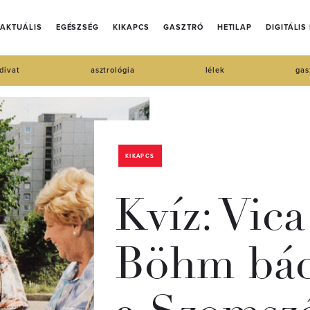
AKTUÁLIS
EGÉSZSÉG
KIKAPCS
GASZTRÓ
HETILAP
DIGITÁLIS
divat
asztrológia
lélek
gas
KIKAPCS
Kvíz: Vica
Böhm bác