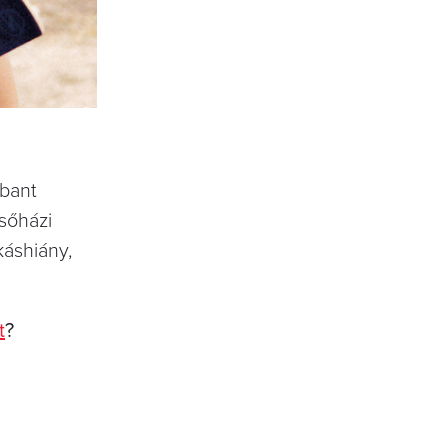
abant
csőházi
káshiány,
t
?