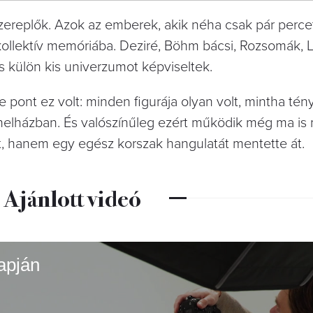
szereplők. Azok az emberek, akik néha csak pár perce
ollektív memóriába. Deziré, Böhm bácsi, Rozsomák, L
s külön kis univerzumot képviseltek.
 pont ez volt: minden figurája olyan volt, mintha tén
anelházban. És valószínűleg ezért működik még ma i
t, hanem egy egész korszak hangulatát mentette át.
Ajánlott videó
apján