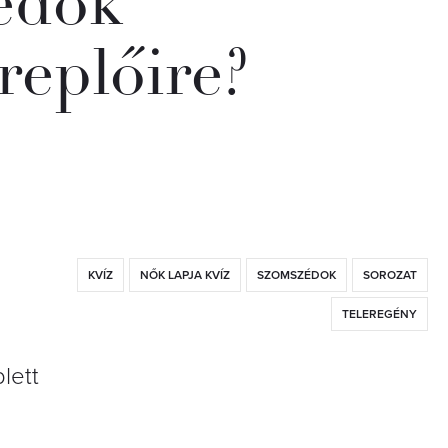
édok
replőire?
KVÍZ
NŐK LAPJA KVÍZ
SZOMSZÉDOK
SOROZAT
TELEREGÉNY
lett