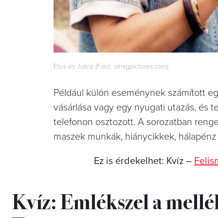
Etus és Julcsi (Fotó: smagpictures.com)
Például külön eseménynek számított egy 
vásárlása vagy egy nyugati utazás, és t
telefonon osztozott. A sorozatban renget
maszek munkák, hiánycikkek, hálapénz v
Ez is érdekelhet: Kvíz –
Felis
Kvíz: Emlékszel a mellé