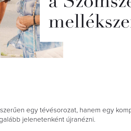
a Szomsz
melléksze
zerűen egy tévésorozat, hanem egy komp
alább jelenetenként újranézni.