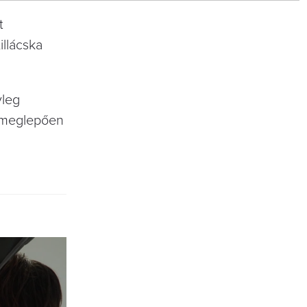
t
illácska
yleg
s meglepően