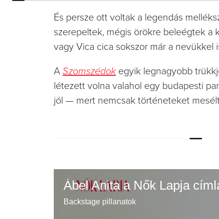
És persze ott voltak a legendás mellék
szerepeltek, mégis örökre beleégtek a k
vagy Vica cica sokszor már a nevükkel i
A
Szomszédok
egyik legnagyobb trükkje
létezett volna valahol egy budapesti p
jól — mert nemcsak történeteket mesél
Ábel Anita a Nők Lapja címl
Backstage pillanatok