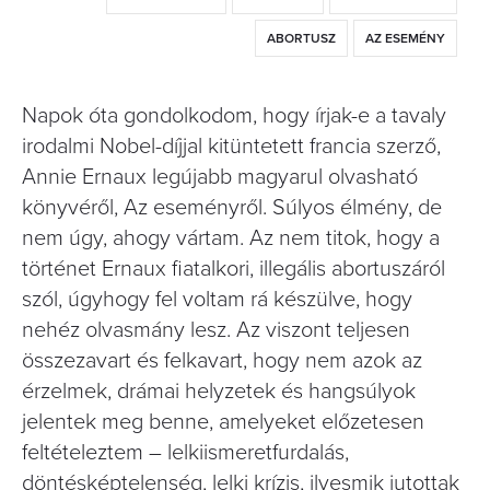
ABORTUSZ
AZ ESEMÉNY
Napok óta gondolkodom, hogy írjak-e a tavaly
irodalmi Nobel-díjjal kitüntetett francia szerző,
Annie Ernaux legújabb magyarul olvasható
könyvéről, Az eseményről. Súlyos élmény, de
nem úgy, ahogy vártam. Az nem titok, hogy a
történet Ernaux fiatalkori, illegális abortuszáról
szól, úgyhogy fel voltam rá készülve, hogy
nehéz olvasmány lesz. Az viszont teljesen
összezavart és felkavart, hogy nem azok az
érzelmek, drámai helyzetek és hangsúlyok
jelentek meg benne, amelyeket előzetesen
feltételeztem – lelkiismeretfurdalás,
döntésképtelenség, lelki krízis, ilyesmik jutottak