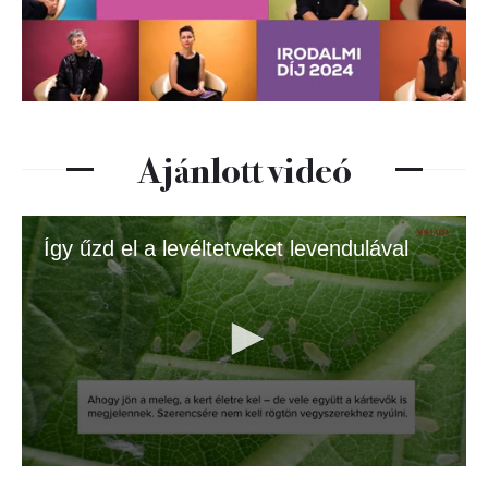
Ajánlott videó
Így űzd el a levéltetveket levendulával
0