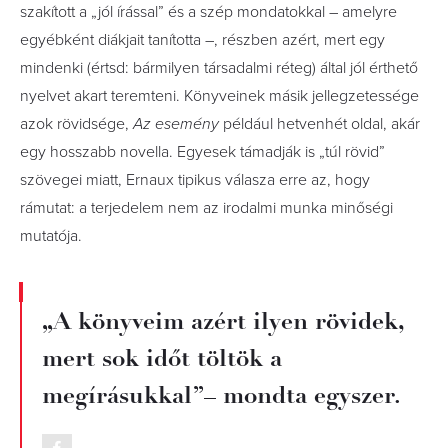
szakított a „jól írással” és a szép mondatokkal – amelyre
egyébként diákjait tanította –, részben azért, mert egy
mindenki (értsd: bármilyen társadalmi réteg) által jól érthető
nyelvet akart teremteni. Könyveinek másik jellegzetessége
azok rövidsége,
Az esemény
például hetvenhét oldal, akár
egy hosszabb novella. Egyesek támadják is „túl rövid”
szövegei miatt, Ernaux tipikus válasza erre az, hogy
rámutat: a terjedelem nem az irodalmi munka minőségi
mutatója.
„A könyveim azért ilyen rövidek,
mert sok időt töltök a
megírásukkal”– mondta egyszer.