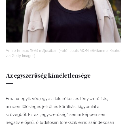
Annie Ernaux 1993 májusában (Fotó: Louis MONIER/Gamma-Rapho
via Getty Images)
Az egyszerűség kíméletlensége
Ernaux egyik védjegye a takarékos és tényszerű írás,
minden fölösleges jelzőt és körülírást kigyomlál a
szövegből. Ez az „egyszerűség” semmiképpen sem
negatív előjelű, ő tudatosan törekszik erre: szándékosan