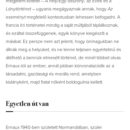
megjelent kötetei –
A hely/Egy asszony
, az
Évek
és a
Lánytörténet
– ugyanis megágyaznak annak, hogy
Az
eseményt
megfelelő kontextusban lehessen befogadni. A
francia író történetei mindig a saját múltjából táplálkoznak,
és ezáltal összefüggenek, egyik könyve kiegészíti a
másikat. Ez persze nem azt jelenti, hogy önmagukban ne
állnák meg a helyüket, és ne lenne teljesen egyértelmű és
átélhető a bennük elmesélt történet, de minél többet olvas
Ernaux-tól az ember, annál jobban körvonalazódik az a
társadalmi, gazdasági és morális rend, amelyben
kislányként, majd fiatal nőként boldogulnia kellett.
Egyetlen út van
Ernaux 1940-ben született Normandiában, szülei