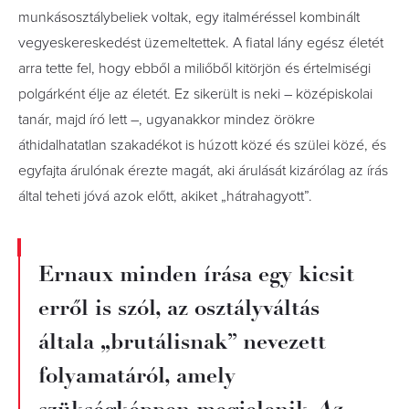
munkásosztálybeliek voltak, egy italméréssel kombinált
vegyeskereskedést üzemeltettek. A fiatal lány egész életét
arra tette fel, hogy ebből a miliőből kitörjön és értelmiségi
polgárként élje az életét. Ez sikerült is neki – középiskolai
tanár, majd író lett –, ugyanakkor mindez örökre
áthidalhatatlan szakadékot is húzott közé és szülei közé, és
egyfajta árulónak érezte magát, aki árulását kizárólag az írás
által teheti jóvá azok előtt, akiket „hátrahagyott”.
Ernaux minden írása egy kicsit
erről is szól, az osztályváltás
általa „brutálisnak” nevezett
folyamatáról, amely