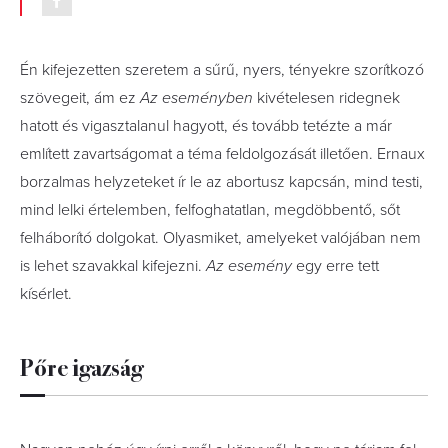
Én kifejezetten szeretem a sűrű, nyers, tényekre szorítkozó
szövegeit, ám ez
Az eseményben
kivételesen ridegnek
hatott és vigasztalanul hagyott, és tovább tetézte a már
említett zavartságomat a téma feldolgozását illetően. Ernaux
borzalmas helyzeteket ír le az abortusz kapcsán, mind testi,
mind lelki értelemben, felfoghatatlan, megdöbbentő, sőt
felháborító dolgokat. Olyasmiket, amelyeket valójában nem
is lehet szavakkal kifejezni.
Az esemény
egy erre tett
kísérlet.
Pőre igazság