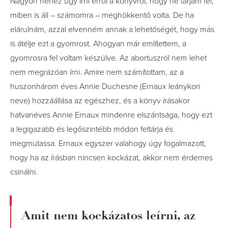
Nagyon nehéz úgy írni erről a könyvről, hogy ne tárjam fel,
miben is áll – számomra – meghökkentő volta. De ha
elárulnám, azzal elvenném annak a lehetőségét, hogy más
is átélje ezt a gyomrost. Ahogyan már említettem, a
gyomrosra fel voltam készülve. Az abortuszról nem lehet
nem megrázóan írni. Amire nem számítottam, az a
huszonhárom éves Annie Duchesne (Ernaux leánykori
neve) hozzáállása az egészhez, és a könyv írásakor
hatvanéves Annie Ernaux mindenre elszántsága, hogy ezt
a legigazabb és legőszintébb módon feltárja és
megmutassa. Ernaux egyszer valahogy úgy fogalmazott,
hogy ha az írásban nincsen kockázat, akkor nem érdemes
csinálni.
Amit nem kockázatos leírni, az