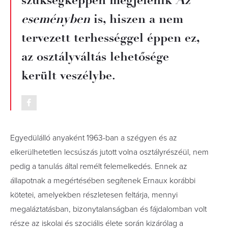
szükségképpen megjelenik
Az
eseményben
is, hiszen a nem
tervezett terhességgel éppen ez,
az osztályváltás lehetősége
került veszélybe.
Egyedülálló anyaként 1963-ban a szégyen és az
elkerülhetetlen lecsúszás jutott volna osztályrészéül, nem
pedig a tanulás által remélt felemelkedés. Ennek az
állapotnak a megértésében segítenek Ernaux korábbi
kötetei, amelyekben részletesen feltárja, mennyi
megaláztatásban, bizonytalanságban és fájdalomban volt
része az iskolai és szociális élete során kizárólag a