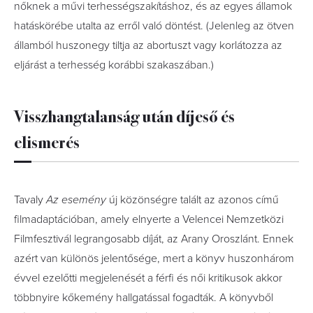
nőknek a művi terhességszakításhoz, és az egyes államok
hatáskörébe utalta az erről való döntést. (Jelenleg az ötven
államból huszonegy tiltja az abortuszt vagy korlátozza az
eljárást a terhesség korábbi szakaszában.)
Visszhangtalanság után díjeső és
elismerés
Tavaly
Az esemény
új közönségre talált az azonos című
filmadaptációban, amely elnyerte a Velencei Nemzetközi
Filmfesztivál legrangosabb díját, az Arany Oroszlánt. Ennek
azért van különös jelentősége, mert a könyv huszonhárom
évvel ezelőtti megjelenését a férfi és női kritikusok akkor
többnyire kőkemény hallgatással fogadták. A könyvből