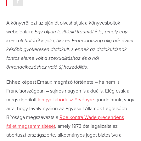
A könyvről ezt az ajánlót olvashatjuk a könyvesboltok
weboldalain:
Egy olyan testi-lelki traumát ír le, amely egy
korszak határát is jelzi, hiszen Franciaország alig pár évvel
később gyökeresen átalakult, s ennek az átalakulásnak
fontos eleme volt a szexualitáshoz és a női
önrendelkezéshez való új hozzáállás.
Ehhez képest Ernaux megrázó története – ha nem is
Franciaországban – sajnos nagyon is aktuális. Elég csak a
megszigorított
lengyel abortusztörvényre
gondolnunk, vagy
arra, hogy tavaly nyáron az Egyesült Államok Legfelsőbb
Bírósága megszavazta a
Roe kontra Wade precendens
ítélet megsemmisítését
, amely 1973 óta legalizálta az
abortuszt országszerte, alkotmányos jogot biztosítva a