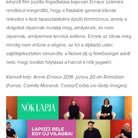
készült film pozitív fogadtatása kapcsán Ernaux számára
rendkívül megindító, hogy a fiatalabb generációknak
releváns a testi tapasztalatokra épülő feminizmus, amely a
dolgokat olyannak mutatja meg, amilyenek, és nem
olyannak, amilyennek lenniük kellene. Ennek az útnak még
mindig nem értünk a végére, az író a díjátadó utáni
sajtótájékoztatón elmondta, a Nobel-díj új felelősséget adott
neki, hogy tovább folytassa a harcot a nők jogaiért.
Kiemelt kép: Annie Ernaux 2016. június 20-án Rómában
(Forrás: Camilla Morandi, Corbis/Corbis via Getty Images)