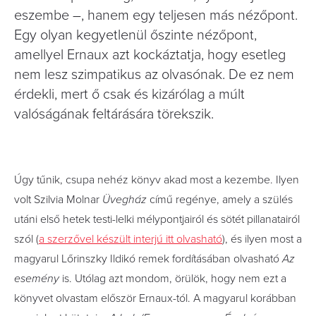
eszembe –, hanem egy teljesen más nézőpont.
Egy olyan kegyetlenül őszinte nézőpont,
amellyel Ernaux azt kockáztatja, hogy esetleg
nem lesz szimpatikus az olvasónak. De ez nem
érdekli, mert ő csak és kizárólag a múlt
valóságának feltárására törekszik.
Úgy tűnik, csupa nehéz könyv akad most a kezembe. Ilyen
volt Szilvia Molnar
Üvegház
című regénye, amely a szülés
utáni első hetek testi-lelki mélypontjairól és sötét pillanatairól
szól (
a szerzővel készült interjú itt olvasható
), és ilyen most a
magyarul Lőrinszky Ildikó remek fordításában olvasható
Az
esemény
is. Utólag azt mondom, örülök, hogy nem ezt a
könyvet olvastam először Ernaux-tól. A magyarul korábban