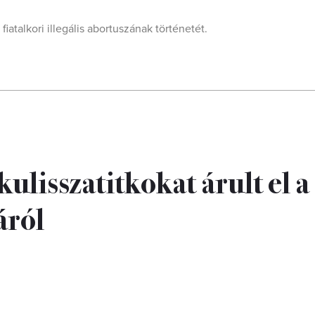
iatalkori illegális abortuszának történetét.
ulisszatitkokat árult el a
áról