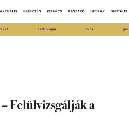
AKTUÁLIS
EGÉSZSÉG
KIKAPCS
GASZTRÓ
HETILAP
DIGITÁLIS
divat
asztrológia
lélek
gas
– Felülvizsgálják a