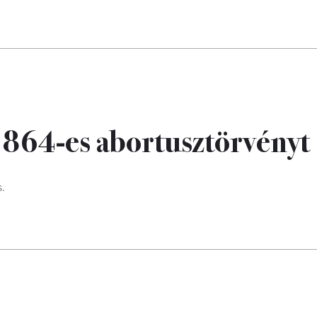
 1864-es abortusztörvényt
.