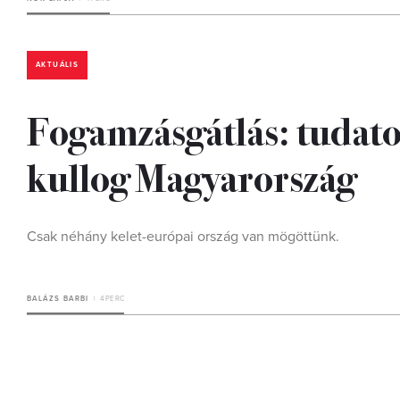
AKTUÁLIS
Fogamzásgátlás: tudato
kullog Magyarország
Csak néhány kelet-európai ország van mögöttünk.
BALÁZS BARBI
4 PERC