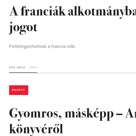
A franciák alkotmányba 
jogot
Fellélegezhetnek a francia nők.
NŐK LAPJA
3 PERC
KIKAPCS
Gyomros, másképp – A
könyvéről