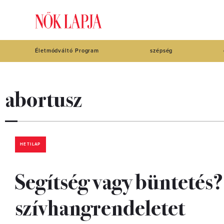
Életmódváltó Program
szépség
abortusz
HETILAP
Segítség vagy büntetés? 
szívhangrendeletet