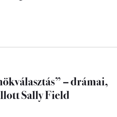
nökválasztás” – drámai,
llott Sally Field