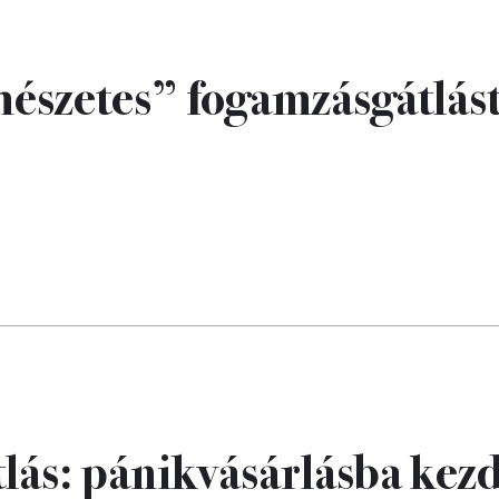
mészetes” fogamzásgátlás
lás: pánikvásárlásba kez