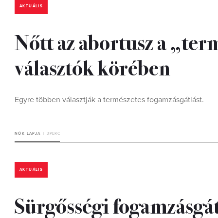
AKTUÁLIS
Nőtt az abortusz a „ter
választók körében
Egyre többen választják a természetes fogamzásgátlást.
NŐK LAPJA
3 PERC
AKTUÁLIS
Sürgősségi fogamzásgát