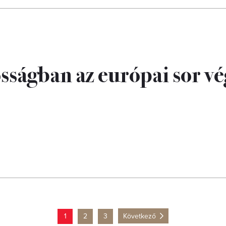
sságban az európai sor v
1
2
3
Következő