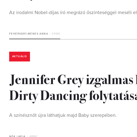
Az irodalmi Nobel-díjas író megrázó őszinteséggel meséli el f
FEHÉRVÁRY-MÉNES ANNA
5 PERC
AKTUÁLIS
Jennifer Grey izgalmas k
Dirty Dancing folytatás
A színésznőt újra láthatjuk majd Baby szerepében.
NŐK LAPJA
4 PERC