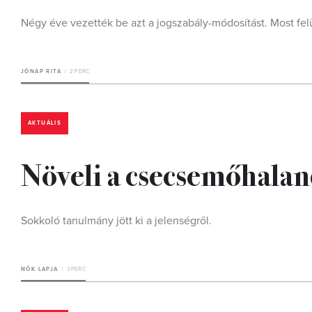
Négy éve vezették be azt a jogszabály-módosítást. Most felül
JÓNAP RITA
2 PERC
AKTUÁLIS
Növeli a csecsemőhalan
Sokkoló tanulmány jött ki a jelenségről.
NŐK LAPJA
3 PERC