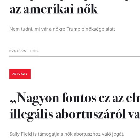
az amerikai nők
Nem tudni, mi vár a nőkre Trump elnöksége alatt
NŐK LAPJA
3 PERC
AKTUÁLIS
„Nagyon fontos ez az el
illegális abortuszáról va
Sally Field is támogatja a nők abortuszhoz való jogát.