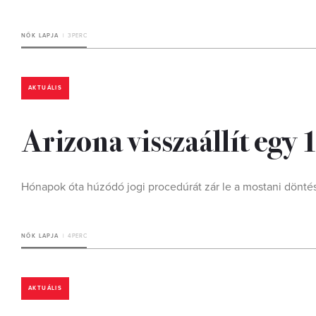
NŐK LAPJA
3 PERC
AKTUÁLIS
Arizona visszaállít egy
Hónapok óta húzódó jogi procedúrát zár le a mostani döntés
NŐK LAPJA
4 PERC
AKTUÁLIS