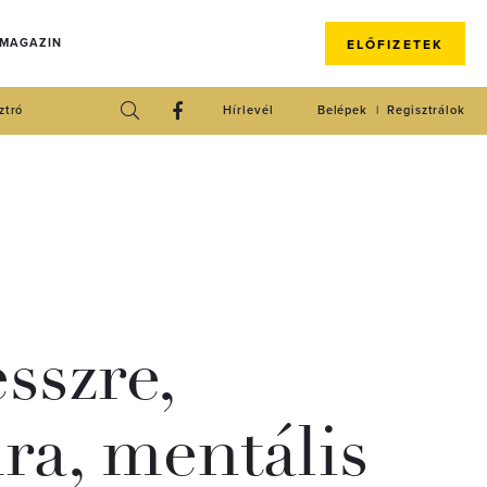
 MAGAZIN
ELŐFIZETEK
ztró
Hírlevél
Belépek
Regisztrálok
sszre,
ra, mentális