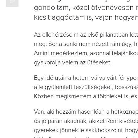
gondoltam, közel ötvenévesen má
kicsit aggódtam is, vajon hogyan
Az ellenérzéseim az első pillanatban l
meg. Soha senki nem nézett rám úgy, ho
Amint megérkeztem, azonnal felajánlkozo
gyakorolja velem az ütéseket.
Egy idő után a hetem várva várt fénypon
a felgyülemlett feszültségeket, bosszú
Közben megismertem a többieket is, és
Van, aki hozzám hasonlóan­ a hétköznapi 
és jó páran akadnak, akiket Reni kivétel
gyerekek jönnek le sakkbokszolni, hogy 