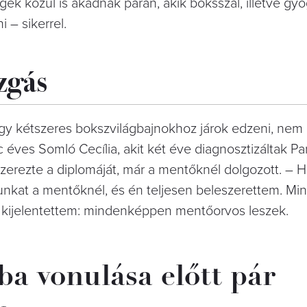
k közül is akadnak páran, akik boksszal, illetve gy
i – sikerrel.
zgás
y kétszeres bokszvilágbajnokhoz járok edzeni, nem
éves Somló Cecília, akit két éve diagnosztizáltak Pa
gszerezte a diplomáját, már a mentőknél dolgozott. – 
unkat a mentőknél, és én teljesen beleszerettem. Mi
s kijelentettem: mindenképpen mentőorvos leszek.
ba vonulása előtt pár