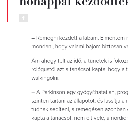
hónappal kezdődte
– Remegni kezdett a lábam. Elmentem ne
mondani, hogy valami bajom biztosan v
Ám ahogy telt az idő, a tünetek is fokozó
rológustól azt a tanácsot kapta, hogy a 
walkingolni.
– A Parkinson egy gyógyíthatatlan, pro
szinten tartani az állapotot, és lassítj
tudnak segíteni, a remegésen azonban c
kapta a tanácsot, nem élt vele, a nordic 