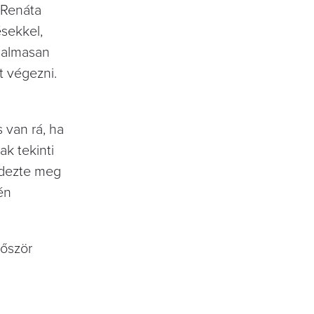
 Renáta
ésekkel,
rgalmasan
t végezni.
van rá, ha
ak tekinti
rdezte meg
én
lőször