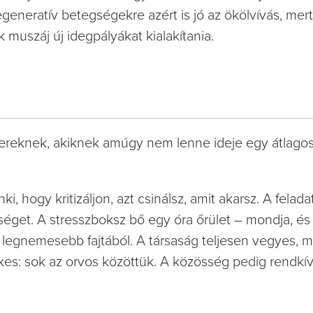
eneratív betegségekre azért is jó az ökölvívás, mert
muszáj új idegpályákat kialakítania.
bereknek, akiknek amúgy nem lenne ideje egy átlago
i, hogy kritizáljon, azt csinálsz, amit akarsz. A felada
séget. A stresszboksz bő egy óra őrület – mondja, és 
 legnemesebb fajtából. A társaság teljesen vegyes, 
es: sok az orvos közöttük. A közösség pedig rendkív