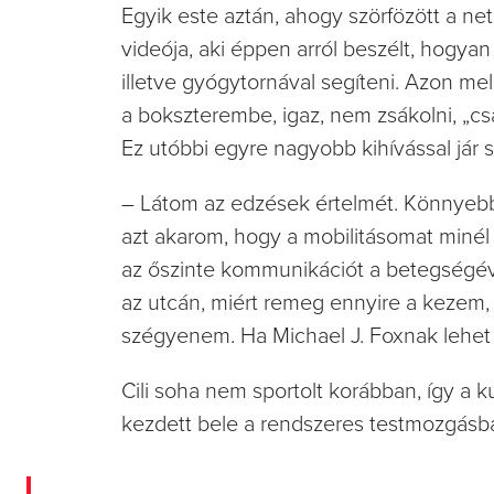
Egyik este aztán, ahogy szörfözött a ne
videója, aki éppen arról beszélt, hogya
illetve gyógytornával segíteni. Azon me
a bokszterembe, igaz, nem zsákolni, „cs
Ez utóbbi egyre nagyobb kihívással jár s
– Látom az edzések értelmét. Könnyeb
azt akarom, hogy a mobilitásomat minél t
az őszinte kommunikációt a betegségé
az utcán, miért remeg ennyire a kezem, 
szégyenem. Ha Michael J. Foxnak lehet 
Cili soha nem sportolt korábban, így a 
kezdett bele a rendszeres testmozgásb