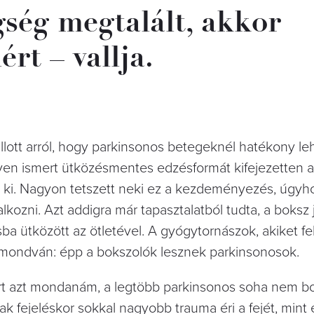
gség megtalált, akkor
t – vallja.
ott arról, hogy parkinsonos betegeknél hatékony le
en ismert ütközésmentes edzésformát kifejezetten a
ék ki. Nagyon tetszett neki ez a kezdeményezés, úgyh
lkozni. Azt addigra már tapasztalatból tudta, a boksz 
sba ütközött az ötletével. A gyógytornászok, akiket fe
t, mondván: épp a bokszolók lesznek parkinsonosok.
rt azt mondanám, a legtöbb parkinsonos soha nem bo
ak fejeléskor sokkal nagyobb trauma éri a fejét, mint