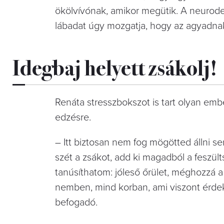
ökölvívónak, amikor megütik. A neurodeg
lábadat úgy mozgatja, hogy az agyadnak 
Idegbaj helyett zsákolj!
Renáta stresszbokszot is tart olyan em
edzésre.
– Itt biztosan nem fog mögötted állni senk
szét a zsákot, add ki magadból a feszült
tanúsíthatom: jóleső őrület, méghozzá a
nemben, mind korban, ami viszont érdek
befogadó.