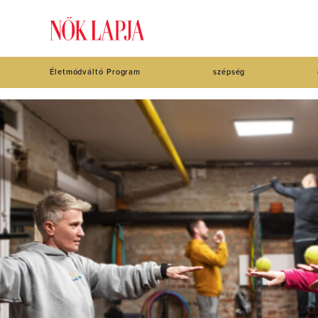
Életmódváltó Program
szépség