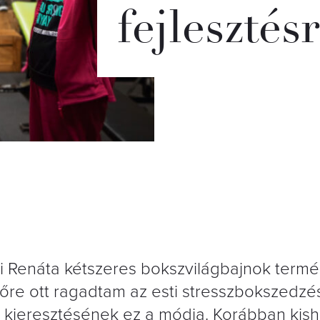
fejlesztés
di Renáta kétszeres bokszvilágbajnok termé
dőre ott ragadtam az esti stresszbokszedzé
 kieresztésének ez a módja. Korábban kish