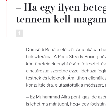
– Ha egy ilyen bete
tennem kell magamér
Dömsödi Renáta először Amerikában hall
bokszterápia. A Rock Steady Boxing név
kór tüneteinek enyhítésére fejlesztett
elhatározta: szeretne ezzel idehaza fogla
testnek és léleknek. Ám itthon ellenállá
konzultációra, elutasították a módszer
– Ez Muhammad Alira pont igaz, de azé
is lehet ma már tudni, hogy egy focistán