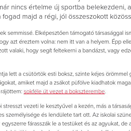
r nincs értelme új sportba belekezdeni, a
 fogad majd a régi, jól összeszokott közös
ettek semmissé. Elképesztően támogató társasággal 
gy azt éreztem volna: nem itt van a helyem. Épp ell
tt valaki, hogy segít feltekerni a bandázst, vagy edz
tja lett a csütörtök esti boksz, szinte kéjes örömmel
ságokat, amiket majd a zsákot püfölve kiadhatok mag
 rájöttem:
sokféle út vezet a bokszterembe
.
stresszt vezeti le kesztyűvel a kezén, más a társaság m
es személyisége és lendülete tart ott. Az iskolai szü
egyszerre fárasszák le a testüket és az agyukat, de 