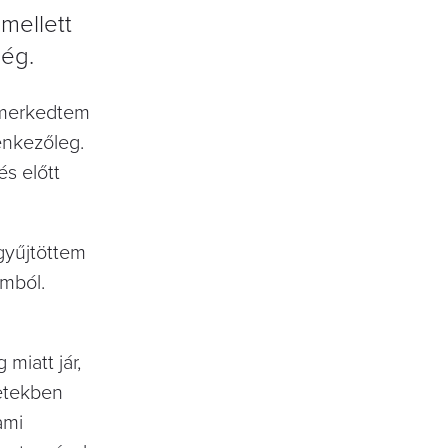
mellett
ség.
ismerkedtem
enkezőleg.
és előtt
 gyűjtöttem
amból.
iatt­ jár,
netekben
ami