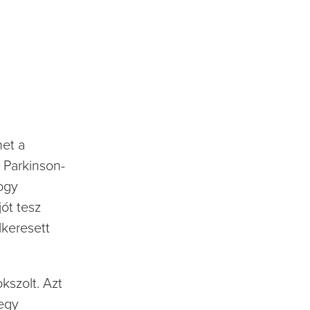
het a
 Parkinson-
ogy
jót tesz
lkeresett
kszolt. Azt
 egy