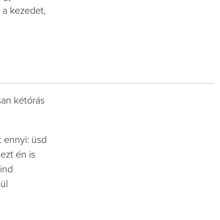
 a kezedet,
san kétórás
t ennyi: üsd
ezt én is
mind
ül