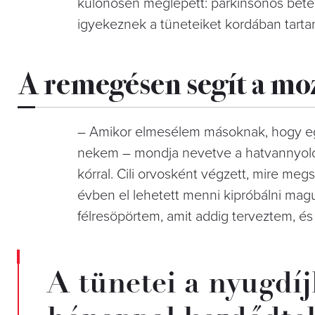
különösen meglepett: parkinsonos betege
igyekeznek a tüneteiket kordában tartan
A remegésen segít a mo
– Amikor elmesélem másoknak, hogy eg
nekem – mondja nevetve a hatvan­nyolc 
kórral. Cili orvosként végzett, mire me
évben el lehetett menni kipróbálni mag
félresöpörtem, amit addig terveztem, é
A tünetei a nyugdíj