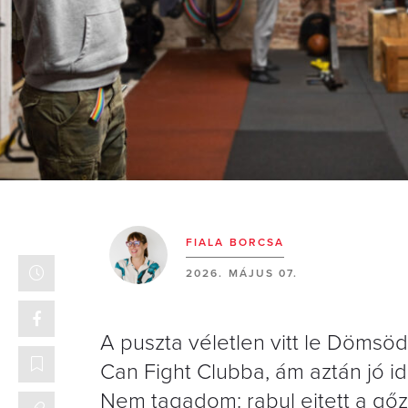
FIALA BORCSA
2026. MÁJUS 07.
A puszta véletlen vitt le Dömsö
Can Fight Clubba, ám aztán jó i
Nem tagadom: rabul ejtett a gőz