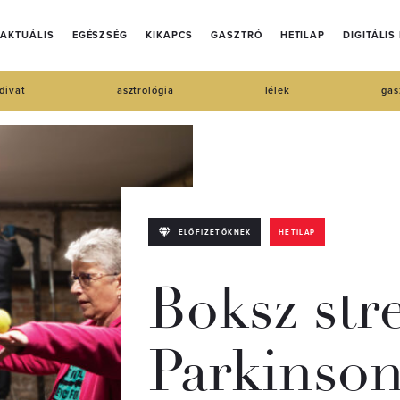
AKTUÁLIS
EGÉSZSÉG
KIKAPCS
GASZTRÓ
HETILAP
DIGITÁLIS
divat
asztrológia
lélek
gas
ELŐFIZETŐKNEK
HETILAP
Boksz stre
Parkinson