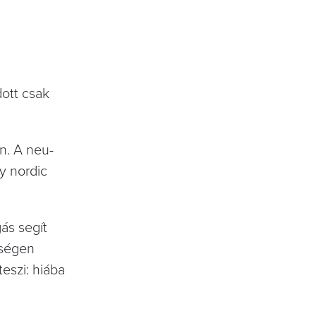
dott csak
an. A neu­
gy nordic
ás segít
vségen
eszi: hiába