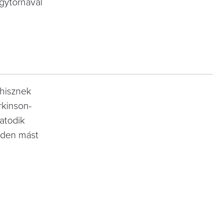
ógytornával
 hisznek
rkinson-
Hatodik
nden mást