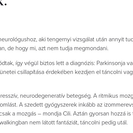
k.
urológushoz, aki tengernyi vizsgálat után annyit tu
an, de hogy mi, azt nem tudja megmondani.
dtak, így végül biztos lett a diagnózis: Parkinsonja v
tünetei csillapítása érdekében kezdjen el táncolni va
gresszív, neurodegeneratív betegség. A ritmikus mozg
a a romlást. A szedett gyógyszerek inkább az izommere
sak a mozgás – mondja Cili. Aztán gyorsan hozzá is t
walkingban nem látott fantáziát, táncolni pedig utál.