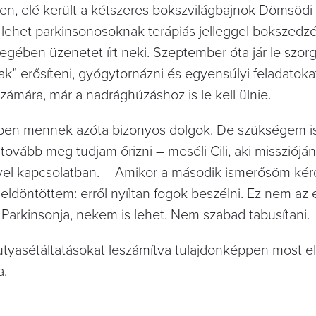
ten, elé került a kétszeres bokszvilágbajnok Dömsödi
n lehet parkinsonosoknak terápiás jelleggel bokszedz
legében üzenetet írt neki. Szep­tember óta jár le szo
ak” erősíteni, gyógytornázni és egyensúlyi feladatoka
zámára, már a nadrághúzáshoz is le kell ülnie.
ben mennek azóta bizonyos dolgok. De szükségem is 
ovább meg tudjam őrizni – meséli Cili, aki misszióján
vel kapcsolatban. – Amikor a második ismerősöm ké
eldöntöttem: erről nyíltan fogok beszélni. Ez nem az 
Parkinsonja, nekem is lehet. Nem szabad tabusítani.
kutyasétáltatásokat leszámítva tulajdonképpen most e
a.