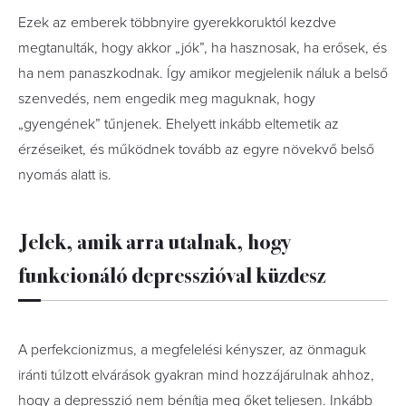
Ezek az emberek többnyire gyerekkoruktól kezdve
megtanulták, hogy akkor „jók”, ha hasznosak, ha erősek, és
ha nem panaszkodnak. Így amikor megjelenik náluk a belső
szenvedés, nem engedik meg maguknak, hogy
„gyengének” tűnjenek. Ehelyett inkább eltemetik az
érzéseiket, és működnek tovább az egyre növekvő belső
nyomás alatt is.
Jelek, amik arra utalnak, hogy
funkcionáló depresszióval küzdesz
A perfekcionizmus, a megfelelési kényszer, az önmaguk
iránti túlzott elvárások gyakran mind hozzájárulnak ahhoz,
hogy a depresszió nem bénítja meg őket teljesen. Inkább