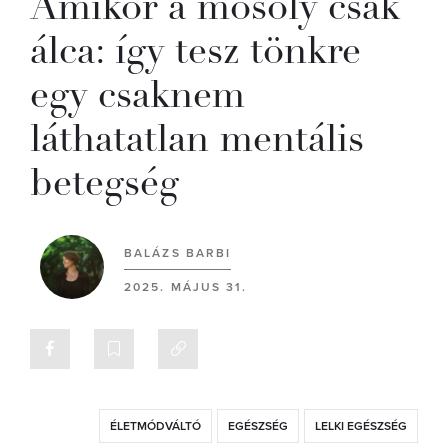
Amikor a mosoly csak
álca: így tesz tönkre
egy csaknem
láthatatlan mentális
betegség
BALÁZS BARBI
2025. MÁJUS 31.
ÉLETMÓDVÁLTÓ
EGÉSZSÉG
LELKI EGÉSZSÉG