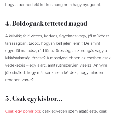
hogy a benned élő kritikus hang nem hagy nyugodni.
4. Boldognak tetteted magad
A külvilág felé vicces, kedves, figyelmes vagy, jól működsz
társaságban, tudod, hogyan kell jelen lenni? De amint
egyedül maradsz, rád tör az üresség, a szorongás vagy a
kilátástalanság érzése? A mosolyod ebben az esetben csak
védekezés – egy álarc, amit rutinszerűen viselsz. Annyira
jól csinálod, hogy már senki sem kérdezi, hogy minden
rendben van-e?
5. Csak egy kis bor…
Csak egy pohár bor
, csak egyetlen szem altató este, csak