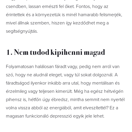
csendben, lassan emészti fel őket. Fontos, hogy az
érintettek és a környezetük is minél hamarabb felismerjék,
mivel állnak szemben, hiszen így kezdődhet meg a
segítségnyújtás.
1. Nem tudod kipihenni magad
Folyamatosan halálosan fáradt vagy, pedig nem arról van
szó, hogy ne aludnál eleget, vagy túl sokat dolgoznál. A
fáradtságod ilyenkor inkább arra utal, hogy mentálisan és
érzelmileg vagy teljesen kimerült. Még ha egész hétvégén
pihensz is, hétfőn úgy ébredsz, mintha semmit nem nyertél
volna vissza abból az energiából, amit elveszítettél? Ez a
magasan funkcionáló depresszió egyik jele lehet.