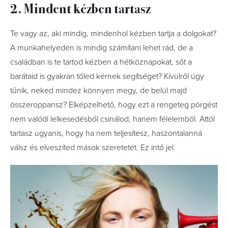
2. Mindent kézben tartasz
Te vagy az, aki mindig, mindenhol kézben tartja a dolgokat?
A munkahelyeden is mindig számítani lehet rád, de a
családban is te tartod kézben a hétköznapokat, sőt a
barátaid is gyakran tőled kérnek segítséget? Kívülről úgy
tűnik, neked mindez könnyen megy, de belül majd
összeroppansz? Elképzelhető, hogy ezt a rengeteg pörgést
nem valódi lelkesedésből csinálod, hanem félelemből. Attól
tartasz ugyanis, hogy ha nem teljesítesz, haszontalanná
válsz és elveszíted mások szeretetét. Ez intő jel.