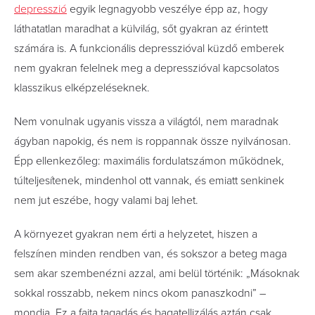
depresszió
egyik legnagyobb veszélye épp az, hogy
láthatatlan maradhat a külvilág, sőt gyakran az érintett
számára is. A funkcionális depresszióval küzdő emberek
nem gyakran felelnek meg a depresszióval kapcsolatos
klasszikus elképzeléseknek.
Nem vonulnak ugyanis vissza a világtól, nem maradnak
ágyban napokig, és nem is roppannak össze nyilvánosan.
Épp ellenkezőleg: maximális fordulatszámon működnek,
túlteljesítenek, mindenhol ott vannak, és emiatt senkinek
nem jut eszébe, hogy valami baj lehet.
A környezet gyakran nem érti a helyzetet, hiszen a
felszínen minden rendben van, és sokszor a beteg maga
sem akar szembenézni azzal, ami belül történik: „Másoknak
sokkal rosszabb, nekem nincs okom panaszkodni” –
mondja. Ez a fajta tagadás és bagatellizálás aztán csak