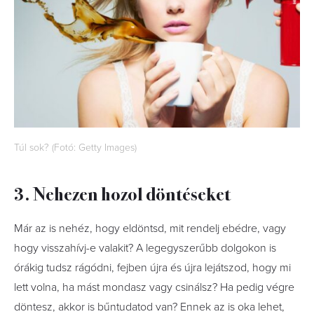
Túl sok? (Fotó: Getty Images)
3. Nehezen hozol döntéseket
Már az is nehéz, hogy eldöntsd, mit rendelj ebédre, vagy
hogy visszahívj-e valakit? A legegyszerűbb dolgokon is
órákig tudsz rágódni, fejben újra és újra lejátszod, hogy mi
lett volna, ha mást mondasz vagy csinálsz? Ha pedig végre
döntesz, akkor is bűntudatod van? Ennek az is oka lehet,