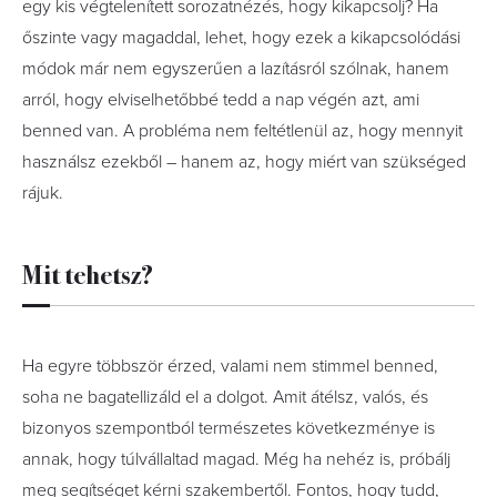
egy kis végtelenített sorozatnézés, hogy kikapcsolj? Ha
őszinte vagy magaddal, lehet, hogy ezek a kikapcsolódási
módok már nem egyszerűen a lazításról szólnak, hanem
arról, hogy elviselhetőbbé tedd a nap végén azt, ami
benned van. A probléma nem feltétlenül az, hogy mennyit
használsz ezekből – hanem az, hogy miért van szükséged
rájuk.
Mit tehetsz?
Ha egyre többször érzed, valami nem stimmel benned,
soha ne bagatellizáld el a dolgot. Amit átélsz, valós, és
bizonyos szempontból természetes következménye is
annak, hogy túlvállaltad magad. Még ha nehéz is, próbálj
meg segítséget kérni szakembertől. Fontos, hogy tudd,