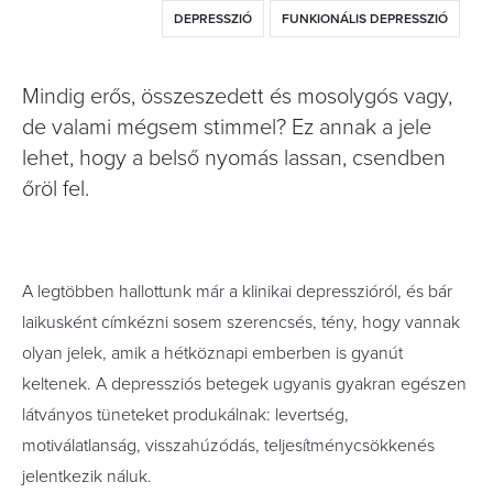
DEPRESSZIÓ
FUNKIONÁLIS DEPRESSZIÓ
Mindig erős, összeszedett és mosolygós vagy,
de valami mégsem stimmel? Ez annak a jele
lehet, hogy a belső nyomás lassan, csendben
őröl fel.
A legtöbben hallottunk már a klinikai depresszióról, és bár
laikusként címkézni sosem szerencsés, tény, hogy vannak
olyan jelek, amik a hétköznapi emberben is gyanút
keltenek. A depressziós betegek ugyanis gyakran egészen
látványos tüneteket produkálnak: levertség,
motiválatlanság, visszahúzódás, teljesítménycsökkenés
jelentkezik náluk.