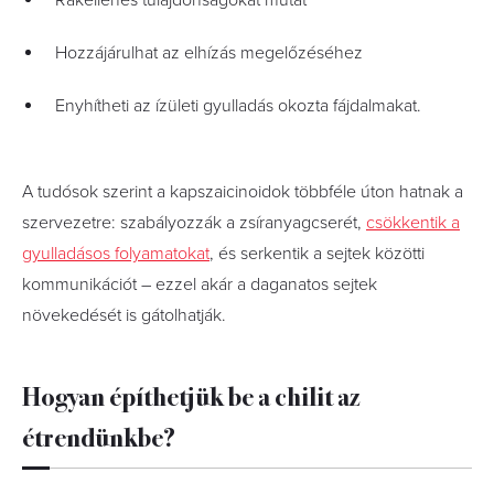
Rákellenes tulajdonságokat mutat
Hozzájárulhat az elhízás megelőzéséhez
Enyhítheti az ízületi gyulladás okozta fájdalmakat.
A tudósok szerint a kapszaicinoidok többféle úton hatnak a
szervezetre: szabályozzák a zsíranyagcserét,
csökkentik a
gyulladásos folyamatokat
, és serkentik a sejtek közötti
kommunikációt – ezzel akár a daganatos sejtek
növekedését is gátolhatják.
Hogyan építhetjük be a chilit az
étrendünkbe?