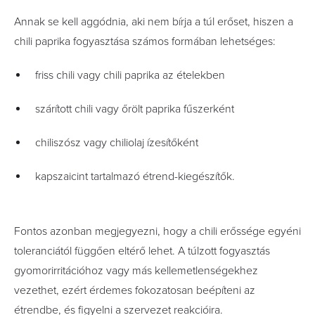
Annak se kell aggódnia, aki nem bírja a túl erőset, hiszen a
chili paprika fogyasztása számos formában lehetséges:
friss chili vagy chili paprika az ételekben
szárított chili vagy őrölt paprika fűszerként
chiliszósz vagy chiliolaj ízesítőként
kapszaicint tartalmazó étrend-kiegészítők.
Fontos azonban megjegyezni, hogy a chili erőssége egyéni
toleranciától függően eltérő lehet. A túlzott fogyasztás
gyomorirritációhoz vagy más kellemetlenségekhez
vezethet, ezért érdemes fokozatosan beépíteni az
étrendbe, és figyelni a szervezet reakcióira.