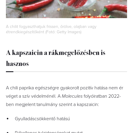
A chilit fogyaszthatjuk frissen, őrölve, olajban vagy
étrendkiegészítőként (Fotó: Getty Images)
A kapszaicin a rákmegelőzésben is
hasznos
A chili paprika egészségre gyakorolt pozitív hatása nem ér
véget a szív védelménél. A
Molecules
folyóiratban 2022-
ben megjelent tanulmány szerint a kapszaicin:
Gyulladáscsökkentő hatású