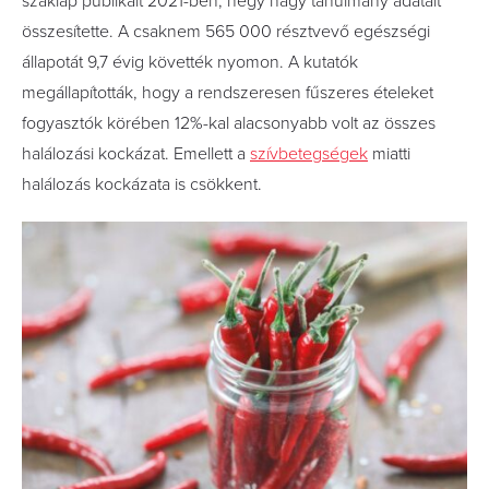
szaklap publikált 2021-ben, négy nagy tanulmány adatait
összesítette. A csaknem 565 000 résztvevő egészségi
állapotát 9,7 évig követték nyomon. A kutatók
megállapították, hogy a rendszeresen fűszeres ételeket
fogyasztók körében 12%-kal alacsonyabb volt az összes
halálozási kockázat. Emellett a
szívbetegségek
miatti
halálozás kockázata is csökkent.