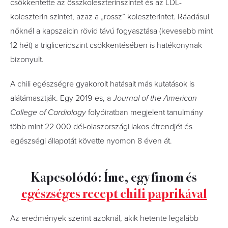
csökkentette az összkoleszterinszintet és az LDL-
koleszterin szintet, azaz a „rossz” koleszterintet. Ráadásul
nőknél a kapszaicin rövid távú fogyasztása (kevesebb mint
12 hét) a trigliceridszint csökkentésében is hatékonynak
bizonyult.
A chili egészségre gyakorolt hatásait más kutatások is
alátámasztják. Egy 2019-es, a
Journal of the American
College of Cardiology
folyóiratban megjelent tanulmány
több mint 22 000 dél-olaszországi lakos étrendjét és
egészségi állapotát követte nyomon 8 éven át.
Kapcsolódó: Íme, egy finom és
egészséges recept chili paprikával
Az eredmények szerint azoknál, akik hetente legalább