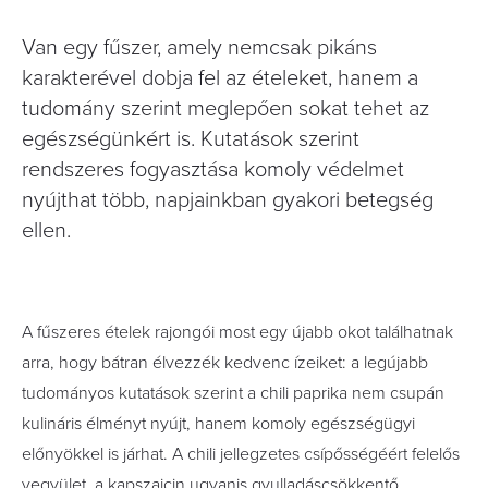
Van egy fűszer, amely nemcsak pikáns
karakterével dobja fel az ételeket, hanem a
tudomány szerint meglepően sokat tehet az
egészségünkért is. Kutatások szerint
rendszeres fogyasztása komoly védelmet
nyújthat több, napjainkban gyakori betegség
ellen.
A fűszeres ételek rajongói most egy újabb okot találhatnak
arra, hogy bátran élvezzék kedvenc ízeiket: a legújabb
tudományos kutatások szerint a chili paprika nem csupán
kulináris élményt nyújt, hanem komoly egészségügyi
előnyökkel is járhat. A chili jellegzetes csípősségéért felelős
vegyület, a kapszaicin ugyanis gyulladáscsökkentő,