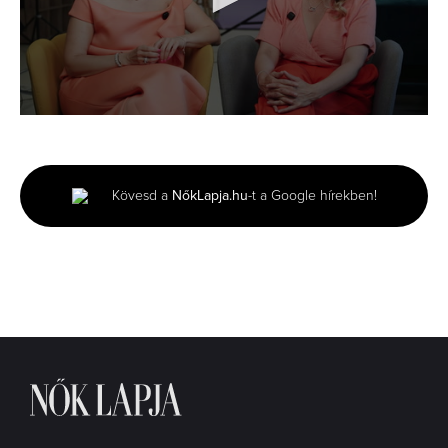
0
seconds
of
2
minutes,
Kövesd a
NőkLapja.hu
-t a Google hírekben!
8
seconds