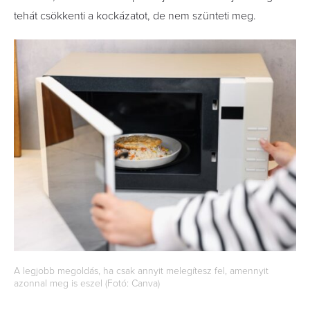
tehát csökkenti a kockázatot, de nem szünteti meg.
A legjobb megoldás, ha csak annyit melegítesz fel, amennyit
azonnal meg is eszel (Fotó: Canva)