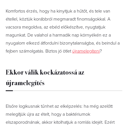
Komfortos érzés, hogy ha kinyitjuk a hűtőt, és tele van
étellel, köztük korábbról megmaradt finomságokkal. A
vacsora megoldva, az ebéd előkészítve, nyugtatjuk
magunkat. De valahol a harmadik nap környékén ez a
nyugalom elkezd átfordulni bizonytalanságba, és beindul a
fejben számolgatás. Biztos jó ötlet
újramelegíteni
?
Ekkor válik kockázatossá az
újramelegítés
Elsőre logikusnak tűnhet az elképzelés: ha még azelőtt
melegítjük újra az ételt, hogy a baktériumok
elszaporodnának, akkor kitolhatjuk a romlás idejét. Ezért