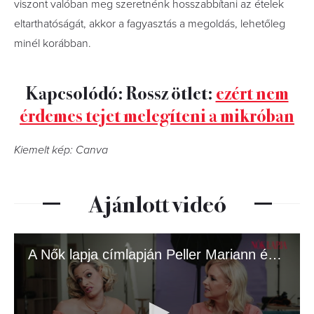
viszont valóban meg szeretnénk hosszabbítani az ételek
eltarthatóságát, akkor a fagyasztás a megoldás, lehetőleg
minél korábban.
Kapcsolódó: Rossz ötlet:
ezért nem
érdemes tejet melegíteni a mikróban
Kiemelt kép: Canva
Ajánlott videó
A Nők lapja címlapján Peller Mariann és Anna!