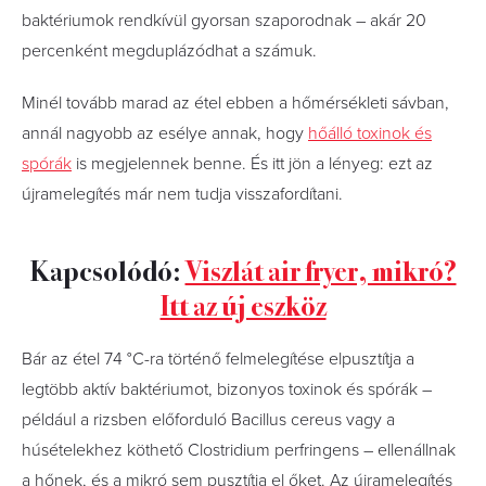
baktériumok rendkívül gyorsan szaporodnak – akár 20
percenként megduplázódhat a számuk.
Minél tovább marad az étel ebben a hőmérsékleti sávban,
annál nagyobb az esélye annak, hogy
hőálló toxinok és
spórák
is megjelennek benne. És itt jön a lényeg: ezt az
újramelegítés már nem tudja visszafordítani.
Kapcsolódó:
Viszlát air fryer, mikró?
Itt az új eszköz
Bár az étel 74 °C-ra történő felmelegítése elpusztítja a
legtöbb aktív baktériumot, bizonyos toxinok és spórák –
például a rizsben előforduló Bacillus cereus vagy a
húsételekhez köthető Clostridium perfringens – ellenállnak
a hőnek, és a mikró sem pusztítja el őket. Az újramelegítés