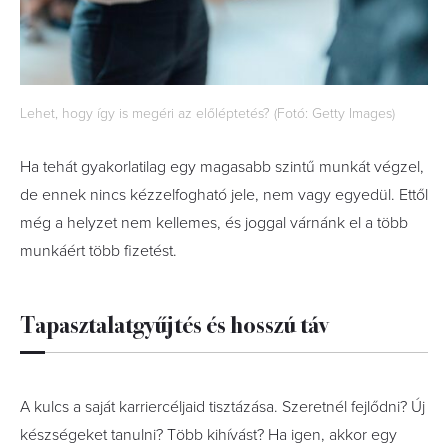
Lehet, hogy így is megéri az előléptetés? (Fotó: Getty Images)
Ha tehát gyakorlatilag egy magasabb szintű munkát végzel,
de ennek nincs kézzelfogható jele, nem vagy egyedül. Ettől
még a helyzet nem kellemes, és joggal várnánk el a több
munkáért több fizetést.
Tapasztalatgyűjtés és hosszú táv
A kulcs a saját karriercéljaid tisztázása. Szeretnél fejlődni? Új
készségeket tanulni? Több kihívást? Ha igen, akkor egy