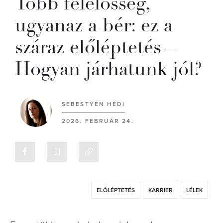
Több felelősség,
ugyanaz a bér: ez a
száraz előléptetés –
Hogyan járhatunk jól?
SEBESTYÉN HÉDI
2026. FEBRUÁR 24.
ELŐLÉPTETÉS
KARRIER
LÉLEK