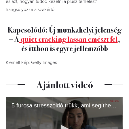
és azt, hogyan tudod kezelni a plusz terhelést” –
hangsúlyozza a szakértő.
Kapcsolódó: Új munkahelyi jelenség
– A
quiet cracking lassan emészt fel
,
és itthon is egyre jellemzőbb
Kiemelt kép: Getty Images
Ajánlott videó
5 furcsa stresszoldó trükk, ami segíthet nehéz napokon