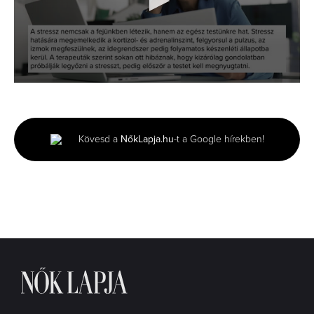
0
seconds
of
1
minute,
Kövesd a
NőkLapja.hu
-t a Google hírekben!
38
seconds