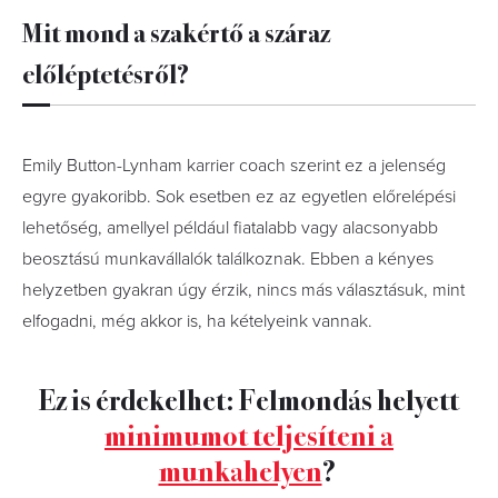
Mit mond a szakértő a száraz
előléptetésről?
Emily Button-Lynham karrier coach szerint ez a jelenség
egyre gyakoribb. Sok esetben ez az egyetlen előrelépési
lehetőség, amellyel például fiatalabb vagy alacsonyabb
beosztású munkavállalók találkoznak. Ebben a kényes
helyzetben gyakran úgy érzik, nincs más választásuk, mint
elfogadni, még akkor is, ha kételyeink vannak.
Ez is érdekelhet: Felmondás helyett
minimumot teljesíteni a
munkahelyen
?