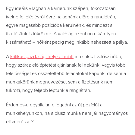
Egy ideális világban a karrierünk szépen, fokozatosan
ívelne felfelé: évről évre haladnánk előre a ranglétrán,
egyre magasabb pozícióba kerülnénk, és mindezt a
fizetésünk is tükrözné. A valóság azonban ritkán ilyen
kiszámítható – nőként pedig még inkább nehezített a pálya.
A
kritikus gazdasági helyzet miatt
ma sokkal valószínűbb,
hogy száraz előléptetést ajánlanak fel nekünk, vagyis több
felelősséget és összetettebb feladatokat kapunk, de sem a
munkakörünk megnevezése, sem a fizetésünk nem
tükrözi, hogy feljebb léptünk a ranglétrán.
Érdemes-e egyáltalán elfogadni az új pozíciót a
munkahelyünkön, ha a plusz munka nem jár hagyományos
elismeréssel?