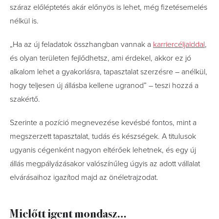
száraz előléptetés akár előnyös is lehet, még fizetésemelés
nélkül is.
„Ha az új feladatok összhangban vannak a
karriercéljaiddal
,
és olyan területen fejlődhetsz, ami érdekel, akkor ez jó
alkalom lehet a gyakorlásra, tapasztalat szerzésre – anélkül,
hogy teljesen új állásba kellene ugranod” – teszi hozzá a
szakértő.
Szerinte a pozíció megnevezése kevésbé fontos, mint a
megszerzett tapasztalat, tudás és készségek. A titulusok
ugyanis cégenként nagyon eltérőek lehetnek, és egy új
állás megpályázásakor valószínűleg úgyis az adott vállalat
elvárásaihoz igazítod majd az önéletrajzodat.
Mielőtt igent mondasz…