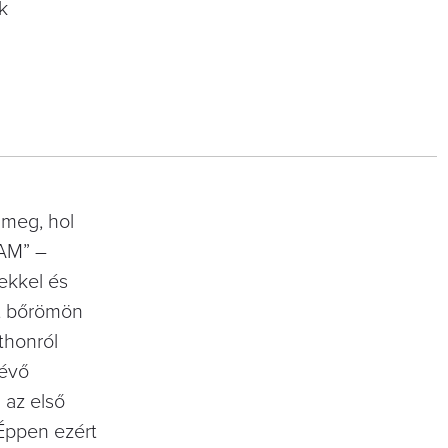
ok
 meg, hol
EAM” –
ekkel és
 bőrömön
thonról
́vő
 az első
́ppen ezért