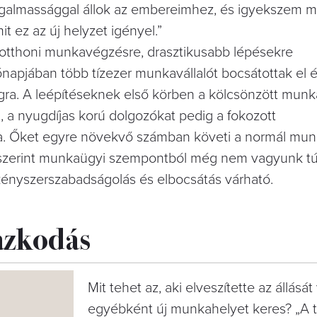
rugalmassággal állok az embereimhez, és igyekszem 
t ez az új helyzet igényel.”
 otthoni munkavégzésre, drasztikusabb lépésekre
ónapjában több tízezer munkavállalót bocsátottak el
gra. A leépítéseknek első körben a kölcsönzött munk
ul, a nyugdíjas korú dolgozókat pedig a fokozott
a. Őket egyre növekvő számban követi a normál munka
. szerint munkaügyi szempontból még nem vagyunk túl 
 kényszerszabadságolás és elbocsátás várható.
azkodás
Mit tehet az, aki elveszítette az állásá
egyébként új munkahelyet keres? „A tú