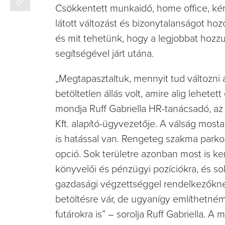
Csökkentett munkaidő, home office, ke
látott változást és bizonytalanságot 
és mit tehetünk, hogy a legjobbat hozzuk
segítségével járt utána.
„Megtapasztaltuk, mennyit tud változni a
betöltetlen állás volt, amire alig lehet
mondja Ruff Gabriella HR-tanácsadó, az e
Kft. alapító-ügyvezetője. A válság mo
is hatással van. Rengeteg szakma parkolo
opció. Sok területre azonban most is ke
könyvelői és pénzügyi pozíciókra, és 
gazdasági végzettséggel rendelkezőknek
betöltésre vár, de ugyanígy említhetném
futárokra is” – sorolja Ruff Gabriella. A m