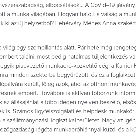
́nyszerszabadság, elbocsátások… A CoVid–19 járvá
hozott a munka világában. Hogyan hatott a válság a mu
 ki az új helyzetből? Fehérváry-Ménes Anna szakért
 világ egy szempillantás alatt. Pár hete még rengete
ett embert találni, most pedig hatalmas túljelentkezés 
gyik piacvezető munkaerő-közvetítő cég, a Karrier 
stanra minden szektorba begyűrűzött, és ez a foglalkozt
́pályára került, főleg azok, ahol az otthoni munkave
resnek embert. „Továbbra is aktívan toborzunk informa
sok az állásajánlat a több idegen nyelven beszélő, elso
 is. Számos ügyfélszolgálati és helpdesk munkakör 
 a szállítmányozási, logisztikai területet. Nagy az igé
ezőgazdaság régóta munkaerőhiánnyal küzd, és a kül