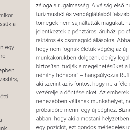
záloga a rugalmasság. A válság első h
turizmusból és vendéglátásból felsza
 mikor
tömegek nem sajnáltatták magukat, 
ssük a
jelentkeztek a pénztáros, áruházi polcfel
raktáros és csomagoló állásokra. Abba
en egy
hogy nem fognak életük végéig az új
sre
munkakörükben dolgozni, de így legal
biztosítani tudják a megélhetésüket a
repben
néhány hónapra” – hangsúlyozza Ruff
zastárs,
aki szerint az is fontos, hogy ne a féle
vezérelje a döntéseinket. Az embere
̈tti
nehezebben váltanak munkahelyet, 
próbaidőre menni egy új céghez. Bíz
abban, hogy aki a mostani helyzetben
a
egy pozíciót, ezt gondos mérlegelés ut
junk