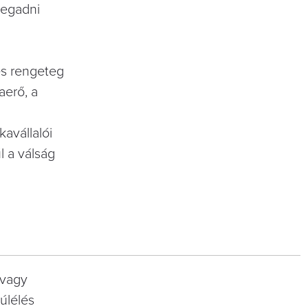
megadni
 és rengeteg
aerő, a
vállalói
a válság
t vagy
lélés