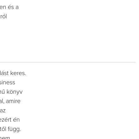
ten és a
ól
ást keres.
usiness
mű könyv
al, amire
 az
zért én
̋l függ.
 nem