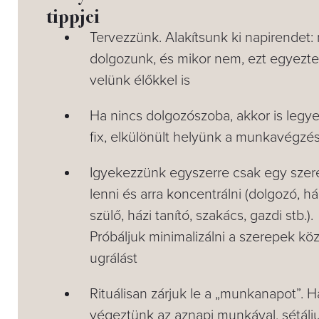
tippjei
Tervezzünk. Alakítsunk ki napirendet:
dolgozunk, és mikor nem, ezt egyezte
velünk élőkkel is
Ha nincs dolgozószoba, akkor is legy
fix, elkülönült helyünk a munkavégzé
Igyekezzünk egyszerre csak egy sze
lenni és arra koncentrálni (dolgozó, há
szülő, házi tanító, szakács, gazdi stb.).
Próbáljuk minimalizálni a szerepek közo
ugrálást
Rituálisan zárjuk le a „munkanapot”. H
végeztünk az aznapi munkával, sétál