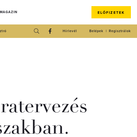
 MAGAZIN
ELŐFIZETEK
ztró
Hírlevél
Belépek
Regisztrálok
jratervezés
̋szakban.