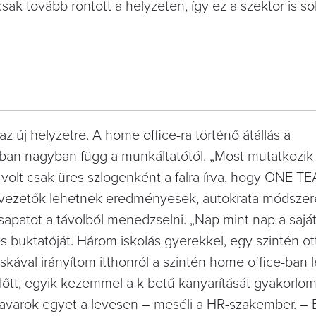
 csak tovább rontott a helyzeten, így ez a szektor is s
́j helyzetre. A home office-ra történő átállás a
an nagyban függ a munkáltatótól. „Most mutatkozik
ol volt csak üres szlogenként a falra írva, hogy ONE T
́ vezetők lehetnek eredményesek, autokrata módszer
apatot a távolból menedzselni. „Nap mint nap a saját
buktatóját. Három iskolás gyerekkel, egy szintén ot
skával irányítom itthonról a szintén home office-ban le
lőtt, egyik kezemmel a k betű kanyarítását gyakorlom
kavarok egyet a levesen – meséli a HR-szakember. – E