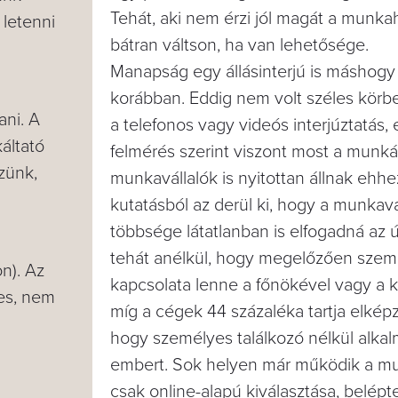
Tehát, aki nem érzi jól magát a munka
 letenni
bátran váltson, ha van lehetősége.
Manapság egy állásinterjú is máshogy 
korábban. Eddig nem volt széles körb
ani. A
a telefonos vagy videós interjúztatás, 
́ltató
felmérés szerint viszont most a munkál
zünk,
munkavállalók is nyitottan állnak ehhe
kutatásból az derül ki, hogy a munkavá
többsége látatlanban is elfogadná az új 
tehát anélkül, hogy megelőzően szem
n). Az
kapcsolata lenne a főnökével vagy a kol
yes, nem
míg a cégek 44 százaléka tartja elkép
hogy személyes találkozó nélkül alka
embert. Sok helyen már működik a m
csak online-alapú kiválasztása, belépte