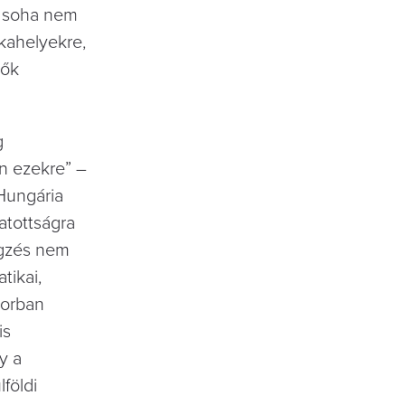
ny soha nem
nkahelyekre,
ők
g
van ezekre” –
Hungária
atottságra
́gzés nem
tikai,
̋sorban
is
ny a
földi