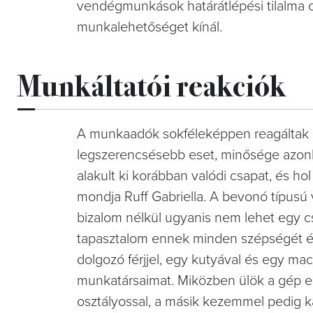
vendégmunkások határátlépési tilalma
munkalehetőséget kínál.
Munkáltatói reakciók
A munkaadók sokféleképpen reagáltak az u
legszerencsésebb eset, minősége azonb
alakult ki korábban valódi csapat, és h
mondja Ruff Gabriella. A bevonó típusu
bizalom nélkül ugyanis nem lehet egy cs
tapasztalom ennek minden szépségét és 
dolgozó férjjel, egy kutyával és egy mac
munkatársaimat. Miközben ülök a gép e
osztályossal, a másik kezemmel pedig 