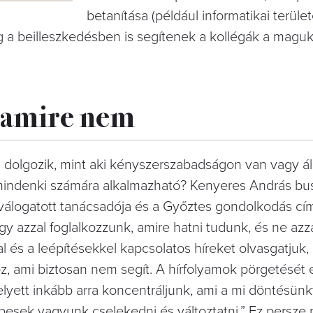
betanítása (például informatikai terüle
 a beilleszkedésben is segítenek a kollégák a magukr
s amire nem
́l dolgozik, mint aki kényszerszabadságon van vagy áll
mi mindenki számára alkalmazható? Kenyeres András b
-válogatott tanácsadója és a Győztes gondolkodás cí
 hogy azzal foglalkozzunk, amire hatni tudunk, és ne azz
al és a leépítésekkel kapcsolatos híreket olvasgatjuk,
oz, ami biztosan nem segít. A hírfolyamok pörgetését e
yett inkább arra koncentráljunk, ami a mi döntésünkto
épesek vagyunk cselekedni és változtatni.” Ez persze