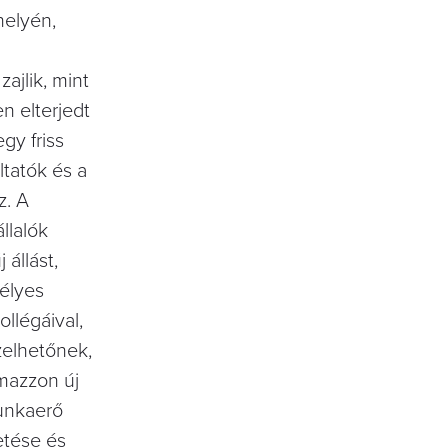
helyén,
zajlik, mint
en elterjedt
egy friss
tatók és a
z. A
llalók
állást,
élyes
légáival,
zelhetőnek,
lmazzon új
unkaerő
tése és