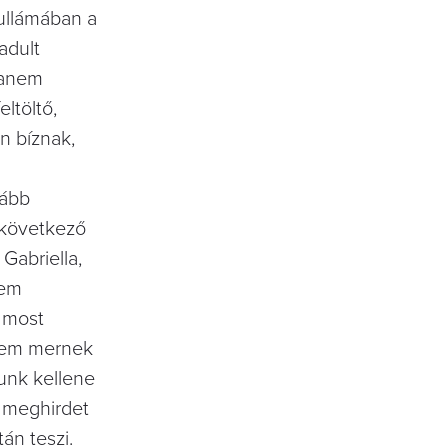
ullámában a
badult
hanem
töltő,
n bíznak,
ább
 következő
 Gabriella,
lem
k most
nem mernek
nunk kellene
 meghirdet
án teszi.