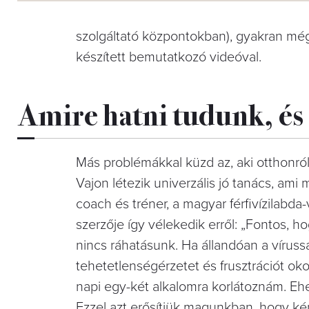
szolgáltató központokban), gyakran még
készített bemutatkozó videóval.
Amire hatni tudunk, é
Más problémákkal küzd az, aki otthonro
Vajon létezik univerzális jó tanács, a
coach és tréner, a magyar férfivízilabda
szerzője így vélekedik erről: „Fontos,
nincs ráhatásunk. Ha állandóan a víruss
tehetetlenségérzetet és frusztrációt ok
napi egy-két alkalomra korlátoznám. Ehel
Ezzel azt erősítjük magunkban, hogy k