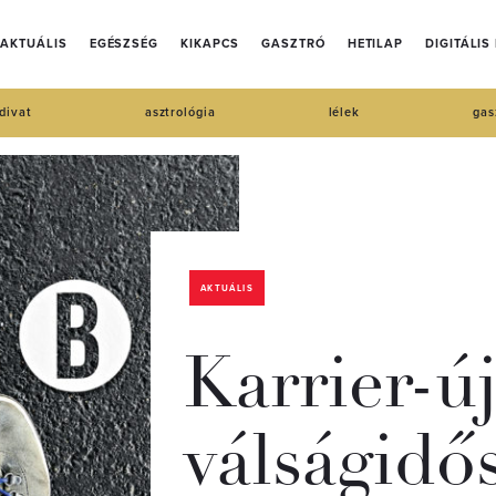
AKTUÁLIS
EGÉSZSÉG
KIKAPCS
GASZTRÓ
HETILAP
DIGITÁLIS
divat
asztrológia
lélek
gas
AKTUÁLIS
Karrier-ú
válságido