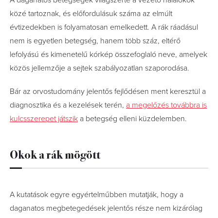
A daganatos betegségek világszerte a vezető halálokok
közé tartoznak, és előfordulásuk száma az elmúlt
évtizedekben is folyamatosan emelkedett. A rák ráadásul
nem is egyetlen betegség, hanem több száz, eltérő
lefolyású és kimenetelű kórkép összefoglaló neve, amelyek
közös jellemzője a sejtek szabályozatlan szaporodása.
Bár az orvostudomány jelentős fejlődésen ment keresztül a
diagnosztika és a kezelések terén,
a megelőzés továbbra is
kulcsszerepet játszik
a betegség elleni küzdelemben.
Okok a rák mögött
A kutatások egyre egyértelműbben mutatják, hogy a
daganatos megbetegedések jelentős része nem kizárólag