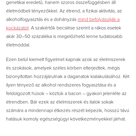
genetikai eredetű, hanem szoros összefüggésben áll
életmódbeli tényezőkkel. Az étrend, a fizikai aktivitás, az
alkoholfogyasztás és a dohányzás
mind befolyásolják a
kockázatot
. A szakértők becslése szerint a rákos esetek
akár 30–50 százaléka is megelőzhető lenne tudatosabb
életmóddal.
Ezen belül kiemelt figyelmet kapnak azok az élelmiszerek
és szokások, amelyek széles körben elterjedtek, mégis
bizonyítottan hozzájárulnak a daganatok kialakulásához. Két
ilyen tényező az alkohol rendszeres fogyasztása és a
feldolgozott húsok – köztük a bacon – gyakori jelenléte az
étrendben. Bár ezek az élelmiszerek és italok sokak
számára a mindennapi étkezés részét képezik, hosszú távú
hatásuk komoly egészségügyi következményekkel járhat.