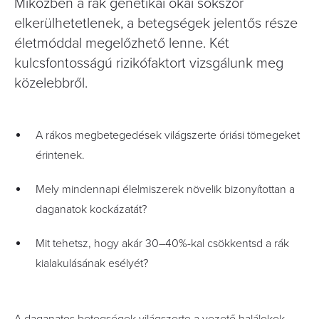
Miközben a rák genetikai okai sokszor
elkerülhetetlenek, a betegségek jelentős része
életmóddal megelőzhető lenne. Két
kulcsfontosságú rizikófaktort vizsgálunk meg
közelebbről.
A rákos megbetegedések világszerte óriási tömegeket
érintenek.
Mely mindennapi élelmiszerek növelik bizonyítottan a
daganatok kockázatát?
Mit tehetsz, hogy akár 30–40%-kal csökkentsd a rák
kialakulásának esélyét?