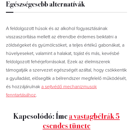
Egészségesebb alternatívák
A feldolgozott húsok és az alkohol fogyasztásának
visszaszorítása mellett az étrendbe érdemes beiktatni a
zöldségeket és gyümölcsöket, a teljes értékű gabonákat, a
hüvelyeseket, valamint a halakat, tojást és más, kevésbé
feldolgozott fehérjeforrásokat. Ezek az élelmiszerek
támogatják a szervezet egészségét azáltal, hogy csökkentik
a gyulladást, elősegítik a bélrendszer megfelelő működését,
és hozzájárulnak
a sejtvédő mechanizmusok
fenntartásához
.
Kapcsolódó: Íme
a vastagbélrák 5
csendes tünete