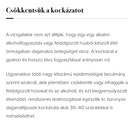
Csökkentsük a kockázatot
A vizsgálatok nem azt állítják, hogy egy-egy alkalmi
alkoholfogyasztás vagy feldolgozott húsból készült étel
önmagában daganatos betegséget okoz. A kockázat a
gyakori és hosszú távú fogyasztással arányosan nő.
Ugyanakkor több nagy létszámú epidemiológiai tanulmány
szerint azoknál, akik jelentősen csökkentik vagy elhagyják a
feldolgozott húsokat és az alkoholt, és ezt kiegyensúlyozott
étrenddel, rendszeres testmozgással egészítik ki, bizonyos
daganattípusok kockázata akár 30–40 százalékkal is
mérséklődhet.