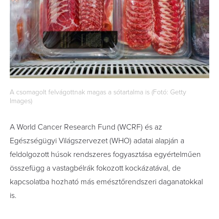
A csomagolt felvágottnak magas a sótartalma is (Fotó: Getty
Images)
A World Cancer Research Fund (WCRF) és az
Egészségügyi Világszervezet (WHO) adatai alapján a
feldolgozott húsok rendszeres fogyasztása egyértelműen
összefügg a vastagbélrák fokozott kockázatával, de
kapcsolatba hozható más emésztőrendszeri daganatokkal
is.