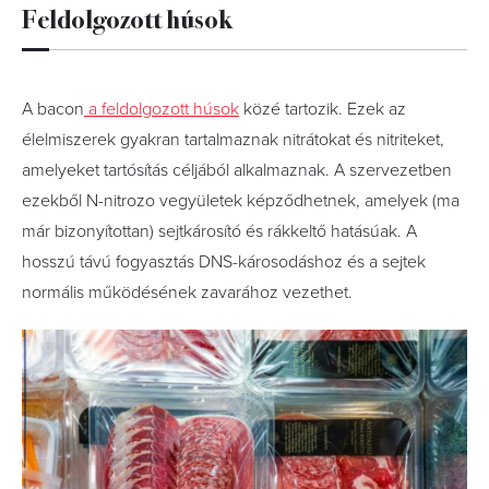
Feldolgozott húsok
A bacon
a feldolgozott húsok
közé tartozik. Ezek az
élelmiszerek gyakran tartalmaznak nitrátokat és nitriteket,
amelyeket tartósítás céljából alkalmaznak. A szervezetben
ezekből N-nitrozo vegyületek képződhetnek, amelyek (ma
már bizonyítottan) sejtkárosító és rákkeltő hatásúak. A
hosszú távú fogyasztás DNS-károsodáshoz és a sejtek
normális működésének zavarához vezethet.