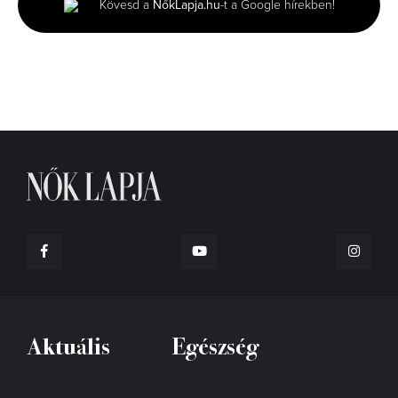
Kövesd a
NőkLapja.hu
-t a Google hírekben!
36
seconds
Aktuális
Egészség