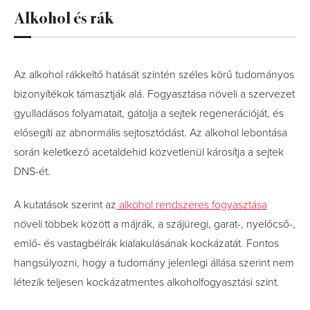
Alkohol és rák
Az alkohol rákkeltő hatását szintén széles körű tudományos
bizonyítékok támasztják alá. Fogyasztása növeli a szervezet
gyulladásos folyamatait, gátolja a sejtek regenerációját, és
elősegíti az abnormális sejtosztódást. Az alkohol lebontása
során keletkező acetaldehid közvetlenül károsítja a sejtek
DNS-ét.
A kutatások szerint az
alkohol rendszeres fogyasztása
növeli többek között a májrák, a szájüregi, garat-, nyelőcső-,
emlő- és vastagbélrák kialakulásának kockázatát. Fontos
hangsúlyozni, hogy a tudomány jelenlegi állása szerint nem
létezik teljesen kockázatmentes alkoholfogyasztási szint.