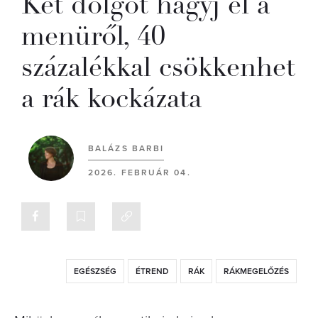
Két dolgot hagyj el a
menüről, 40
százalékkal csökkenhet
a rák kockázata
BALÁZS BARBI
2026. FEBRUÁR 04.
EGÉSZSÉG
ÉTREND
RÁK
RÁKMEGELŐZÉS